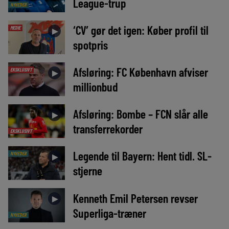
League-trup
NYHEDER
‘CV’ gør det igen: Køber profil til
MEDIE
►
spotpris
Afsløring: FC København afviser
EKSKLUSIVT
►
millionbud
Afsløring: Bombe – FCN slår alle
►
transferrekorder
EKSKLUSIVT
Legende til Bayern: Hent tidl. SL-
NYHEDER
►
stjerne
Kenneth Emil Petersen revser
►
Superliga-træner
NYHEDER