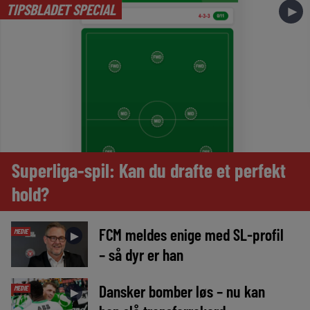
TIPSBLADET SPECIAL
►
Superliga-spil: Kan du drafte et perfekt
hold?
FCM meldes enige med SL-profil
MEDIE
►
– så dyr er han
Dansker bomber løs – nu kan
MEDIE
►