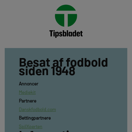
Besat af fodbold
siden 1948
Annoncer
Mediekit
Partnere
Danskfodbold.com
Bettingpartnere
SpilXperten