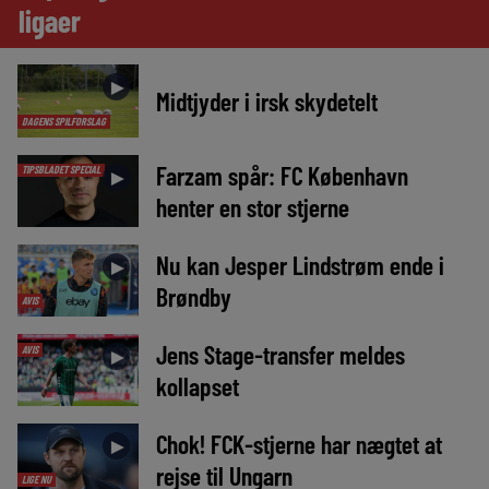
ligaer
►
Midtjyder i irsk skydetelt
DAGENS SPILFORSLAG
Farzam spår: FC København
TIPSBLADET SPECIAL
►
henter en stor stjerne
Nu kan Jesper Lindstrøm ende i
►
Brøndby
AVIS
Jens Stage-transfer meldes
AVIS
►
kollapset
Chok! FCK-stjerne har nægtet at
►
rejse til Ungarn
LIGE NU