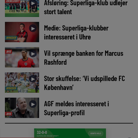
Afsløring: Superliga-klub udlejer
EKSKLUSIVT
►
stort talent
Medie: Superliga-klubber
►
interesseret i Uhre
NYHEDER
Vil sprænge banken for Marcus
AVIS
►
Rashford
Stor skuffelse: ‘Vi udspillede FC
►
København’
NYHEDER
AGF meldes interesseret i
►
Superliga-profil
AVIS