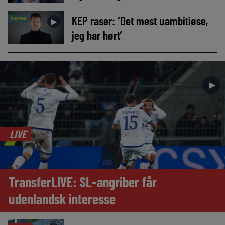
KEP raser: ‘Det mest uambitiøse,
NYHEDER
►
jeg har hørt’
►
LIVE
TransferLIVE: SL-angriber får
udenlandsk interesse