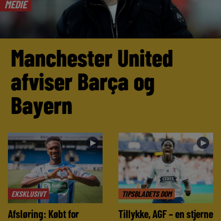
MEDIE
Manchester United
afviser Barça og
Bayern
►
►
EKSKLUSIVT
TIPSBLADETS DOM
Afsløring: Købt for
Tillykke, AGF – en stjerne