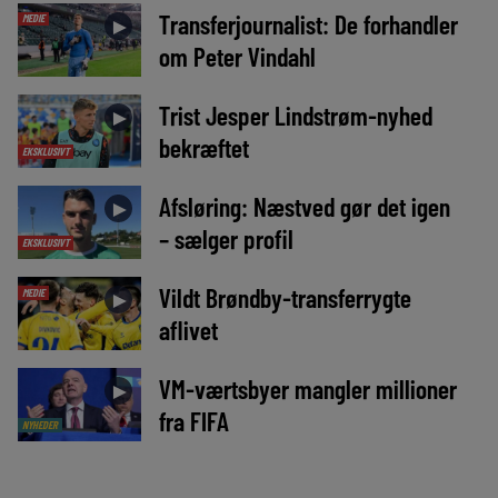
Transferjournalist: De forhandler
MEDIE
►
om Peter Vindahl
Trist Jesper Lindstrøm-nyhed
►
bekræftet
EKSKLUSIVT
Afsløring: Næstved gør det igen
►
– sælger profil
EKSKLUSIVT
Vildt Brøndby-transferrygte
MEDIE
►
aflivet
VM-værtsbyer mangler millioner
►
fra FIFA
NYHEDER