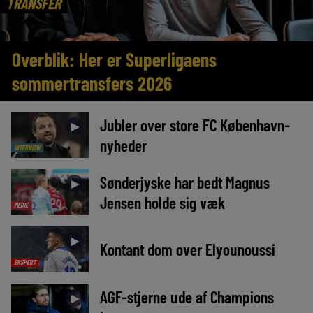
TRANSFER
Overblik: Her er Superligaens
sommertransfers 2026
Jubler over store FC København-
►
nyheder
INTERVIEW
Sønderjyske har bedt Magnus
►
Jensen holde sig væk
MEDIE
►
Kontant dom over Elyounoussi
EKSPERT
AGF-stjerne ude af Champions
►