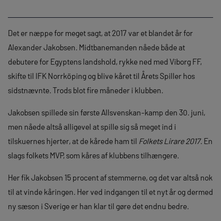
Det er næppe for meget sagt, at 2017 var et blandet år for
Alexander Jakobsen. Midtbanemanden nåede både at
debutere for Egyptens landshold, rykke ned med Viborg FF,
skifte til IFK Norrköping og blive kåret til Årets Spiller hos
sidstnævnte. Trods blot fire måneder i klubben.
Jakobsen spillede sin første Allsvenskan-kamp den 30. juni,
men nåede altså alligevel at spille sig så meget ind i
tilskuernes hjerter, at de kårede ham til
Folkets Lirare 2017
. En
slags folkets MVP, som kåres af klubbens tilhængere.
Her fik Jakobsen 15 procent af stemmerne, og det var altså nok
til at vinde kåringen. Her ved indgangen til et nyt år og dermed
ny sæson i Sverige er han klar til gøre det endnu bedre.