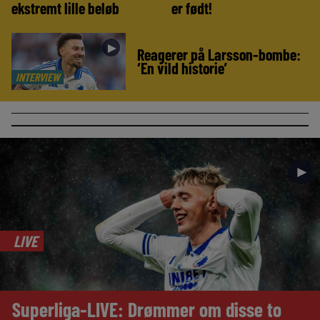
ekstremt lille beløb
er født!
►
Reagerer på Larsson-bombe:
‘En vild historie’
INTERVIEW
►
LIVE
Superliga-LIVE: Drømmer om disse to