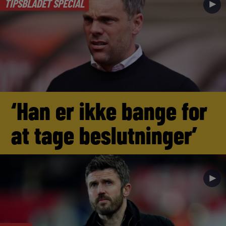
TIPSBLADET SPECIAL
►
‘Han er ikke bange for
at tage beslutninger’
►