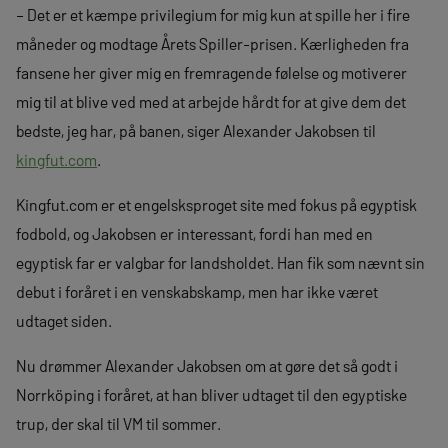
– Det er et kæmpe privilegium for mig kun at spille her i fire
måneder og modtage Årets Spiller-prisen. Kærligheden fra
fansene her giver mig en fremragende følelse og motiverer
mig til at blive ved med at arbejde hårdt for at give dem det
bedste, jeg har, på banen, siger Alexander Jakobsen til
kingfut.com
.
Kingfut.com er et engelsksproget site med fokus på egyptisk
fodbold, og Jakobsen er interessant, fordi han med en
egyptisk far er valgbar for landsholdet. Han fik som nævnt sin
debut i foråret i en venskabskamp, men har ikke været
udtaget siden.
Nu drømmer Alexander Jakobsen om at gøre det så godt i
Norrköping i foråret, at han bliver udtaget til den egyptiske
trup, der skal til VM til sommer.