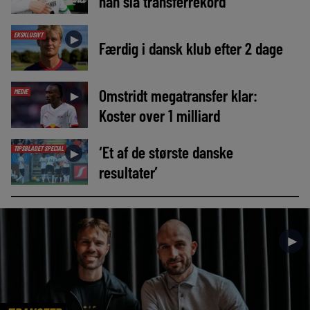
han slå transferrekord
EKSKLUSIVT
►
Færdig i dansk klub efter 2 dage
Omstridt megatransfer klar:
MEDIE
►
Koster over 1 milliard
‘Et af de største danske
TIPSBLADET SPECIAL
►
resultater’
►