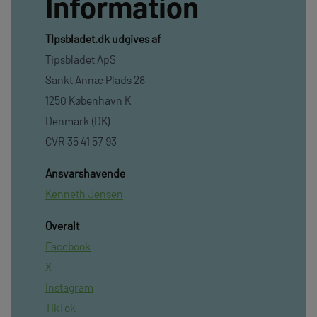
Information
TIpsbladet.dk udgives af
Tipsbladet ApS
Sankt Annæ Plads 28
1250 København K
Denmark (DK)
CVR 35 41 57 93
Ansvarshavende
Kenneth Jensen
Overalt
Facebook
X
Instagram
TikTok