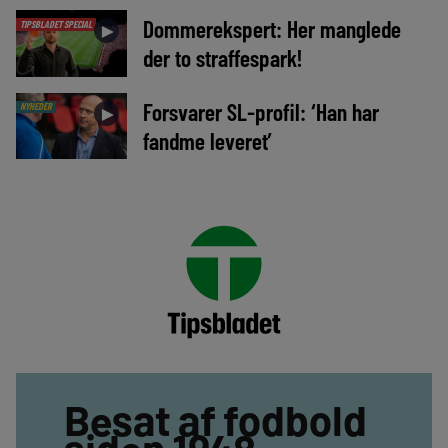
Dommerekspert: Her manglede
TIPSBLADET SPECIAL
►
der to straffespark!
Forsvarer SL-profil: ‘Han har
NYHEDER
►
fandme leveret’
Besat af fodbold
siden 1948