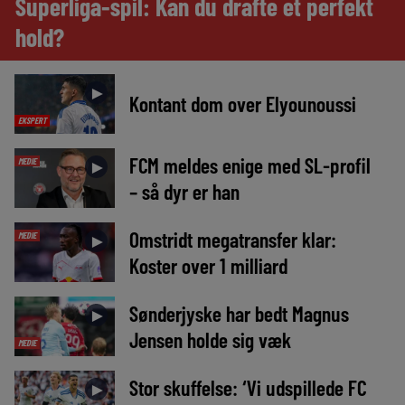
Superliga-spil: Kan du drafte et perfekt
hold?
►
Kontant dom over Elyounoussi
EKSPERT
FCM meldes enige med SL-profil
MEDIE
►
– så dyr er han
Omstridt megatransfer klar:
MEDIE
►
Koster over 1 milliard
Sønderjyske har bedt Magnus
►
Jensen holde sig væk
MEDIE
Stor skuffelse: ‘Vi udspillede FC
►