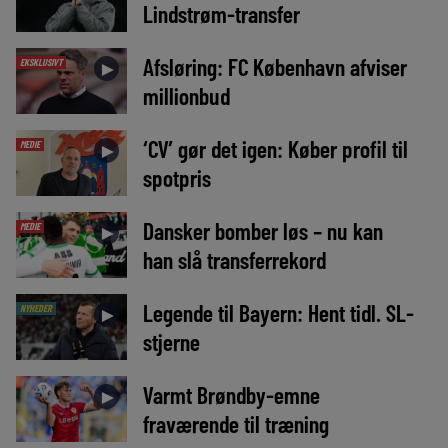
Lindstrøm-transfer
Afsløring: FC København afviser
EKSKLUSIVT
►
millionbud
‘CV’ gør det igen: Køber profil til
MEDIE
►
spotpris
Dansker bomber løs – nu kan
MEDIE
►
han slå transferrekord
Legende til Bayern: Hent tidl. SL-
NYHEDER
►
stjerne
Varmt Brøndby-emne
►
fraværende til træning