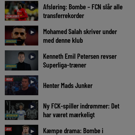
Afsløring: Bombe – FCN slår alle
►
transferrekorder
EKSKLUSIVT
Mohamed Salah skriver under
►
med denne klub
NYHEDER
Kenneth Emil Petersen revser
►
Superliga-træner
NYHEDER
MEDIE
►
Henter Mads Junker
Ny FCK-spiller indrømmer: Det
►
har været mærkeligt
INTERVIEW
Kæmpe drama: Bombe i
AVIS
►