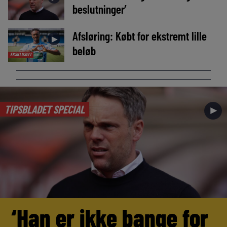
beslutninger’
Afsløring: Købt for ekstremt lille
►
beløb
EKSKLUSIVT
TIPSBLADET SPECIAL
►
‘Han er ikke bange for