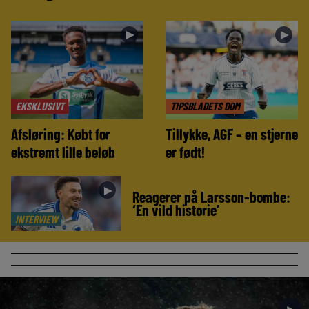
►
►
EKSKLUSIVT
TIPSBLADETS DOM
Afsløring: Købt for
Tillykke, AGF – en stjerne
ekstremt lille beløb
er født!
►
Reagerer på Larsson-bombe:
‘En vild historie’
INTERVIEW