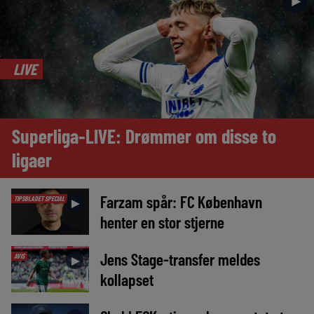
►
LIVE
Superliga-LIVE: Drømmer om disse to
ligaer
Farzam spår: FC København
TIPSBLADET SPECIAL
►
henter en stor stjerne
Jens Stage-transfer meldes
AVIS
►
kollapset