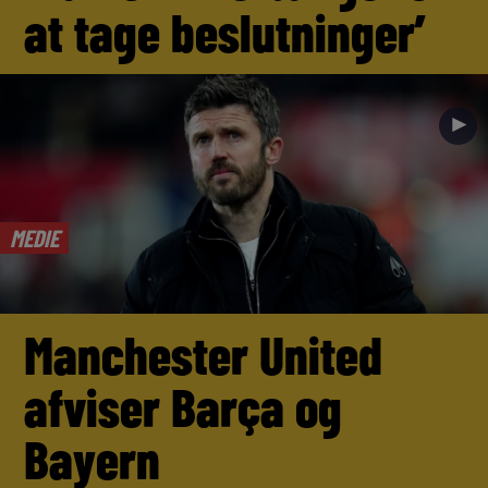
at tage beslutninger’
►
MEDIE
Manchester United
afviser Barça og
Bayern