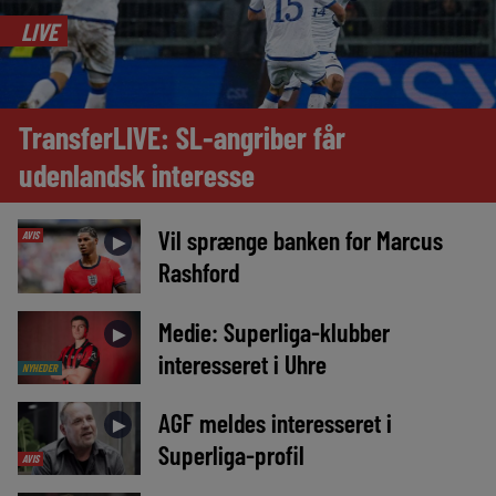
LIVE
TransferLIVE: SL-angriber får
udenlandsk interesse
Vil sprænge banken for Marcus
AVIS
►
Rashford
Medie: Superliga-klubber
►
interesseret i Uhre
NYHEDER
AGF meldes interesseret i
►
Superliga-profil
AVIS