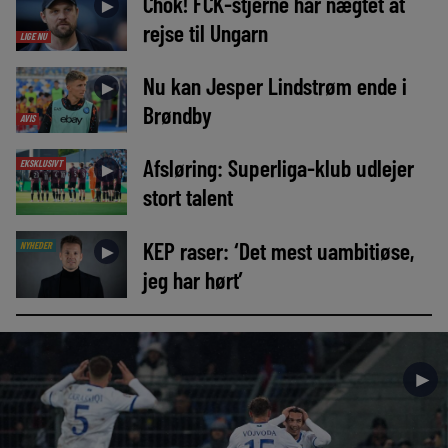
Chok! FCK-stjerne har nægtet at
►
rejse til Ungarn
LIGE NU
Nu kan Jesper Lindstrøm ende i
►
Brøndby
AVIS
Afsløring: Superliga-klub udlejer
EKSKLUSIVT
►
stort talent
KEP raser: ‘Det mest uambitiøse,
NYHEDER
►
jeg har hørt’
►