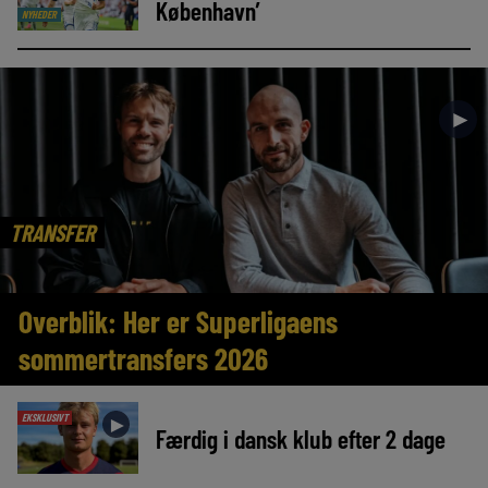
København’
NYHEDER
►
TRANSFER
Overblik: Her er Superligaens
sommertransfers 2026
EKSKLUSIVT
►
Færdig i dansk klub efter 2 dage