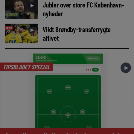
Jubler over store FC København-
►
nyheder
INTERVIEW
Vildt Brøndby-transferrygte
MEDIE
►
aflivet
TIPSBLADET SPECIAL
►