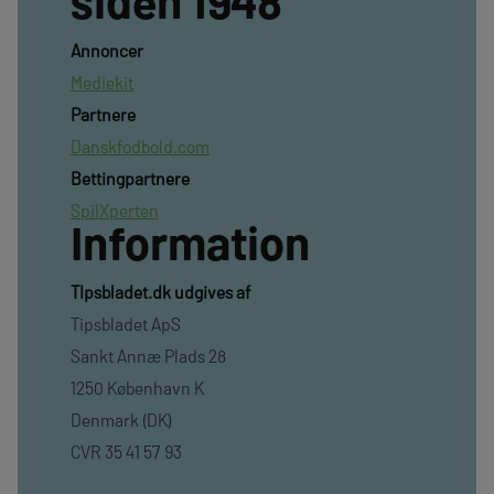
Annoncer
Mediekit
Partnere
Danskfodbold.com
Bettingpartnere
SpilXperten
Information
TIpsbladet.dk udgives af
Tipsbladet ApS
Sankt Annæ Plads 28
1250 København K
Denmark (DK)
CVR 35 41 57 93