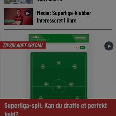
Medie: Superliga-klubber
►
interesseret i Uhre
NYHEDER
TIPSBLADET SPECIAL
►
Superliga-spil: Kan du drafte et perfekt
hold?