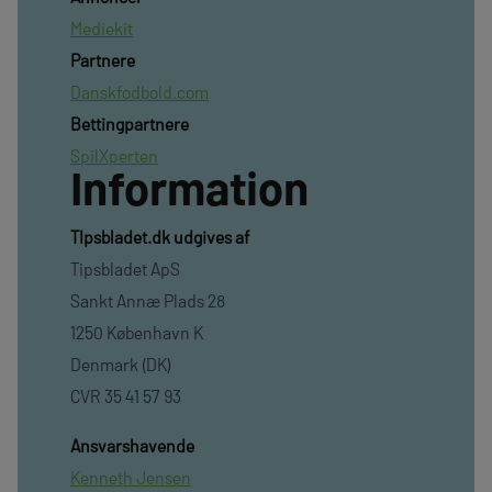
Mediekit
Partnere
Danskfodbold.com
Bettingpartnere
SpilXperten
Information
TIpsbladet.dk udgives af
Tipsbladet ApS
Sankt Annæ Plads 28
1250 København K
Denmark (DK)
CVR 35 41 57 93
Ansvarshavende
Kenneth Jensen