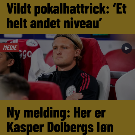
Vildt pokalhattrick: ‘Et
helt andet niveau’
MEDIE
►
Ny melding: Her er
Kasper Dolbergs løn