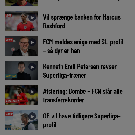
Vil sprænge banken for Marcus
AVIS
►
Rashford
FCM meldes enige med SL-profil
MEDIE
►
– så dyr er han
Kenneth Emil Petersen revser
►
Superliga-træner
NYHEDER
Afsløring: Bombe – FCN slår alle
►
transferrekorder
EKSKLUSIVT
OB vil have tidligere Superliga-
MEDIE
►
profil