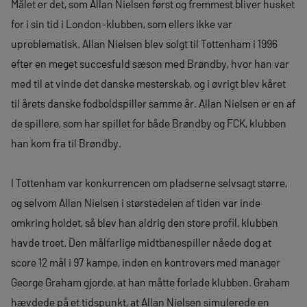
Målet er det, som Allan Nielsen først og fremmest bliver husket
for i sin tid i London-klubben, som ellers ikke var
uproblematisk. Allan Nielsen blev solgt til Tottenham i 1996
efter en meget succesfuld sæson med Brøndby, hvor han var
med til at vinde det danske mesterskab, og i øvrigt blev kåret
til årets danske fodboldspiller samme år. Allan Nielsen er en af
de spillere, som har spillet for både Brøndby og FCK, klubben
han kom fra til Brøndby.
I Tottenham var konkurrencen om pladserne selvsagt større,
og selvom Allan Nielsen i størstedelen af tiden var inde
omkring holdet, så blev han aldrig den store profil, klubben
havde troet. Den målfarlige midtbanespiller nåede dog at
score 12 mål i 97 kampe, inden en kontrovers med manager
George Graham gjorde, at han måtte forlade klubben. Graham
hævdede på et tidspunkt, at Allan Nielsen simulerede en