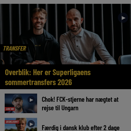
►
TRANSFER
Overblik: Her er Superligaens
sommertransfers 2026
Chok! FCK-stjerne har nægtet at
►
rejse til Ungarn
LIGE NU
EKSKLUSIVT
►
Færdig i dansk klub efter 2 dage