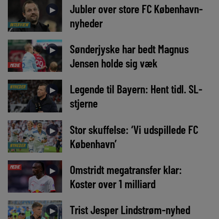
Jubler over store FC København-
►
nyheder
INTERVIEW
Sønderjyske har bedt Magnus
►
Jensen holde sig væk
MEDIE
Legende til Bayern: Hent tidl. SL-
NYHEDER
►
stjerne
Stor skuffelse: ‘Vi udspillede FC
►
København’
NYHEDER
Omstridt megatransfer klar:
MEDIE
►
Koster over 1 milliard
Trist Jesper Lindstrøm-nyhed
►