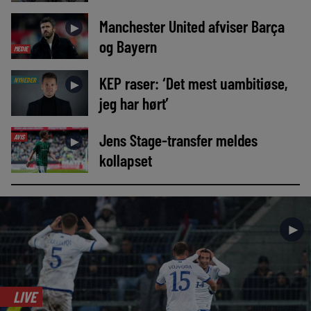
Manchester United afviser Barça
►
og Bayern
MEDIE
KEP raser: ‘Det mest uambitiøse,
NYHEDER
►
jeg har hørt’
Jens Stage-transfer meldes
AVIS
►
kollapset
►
LIVE