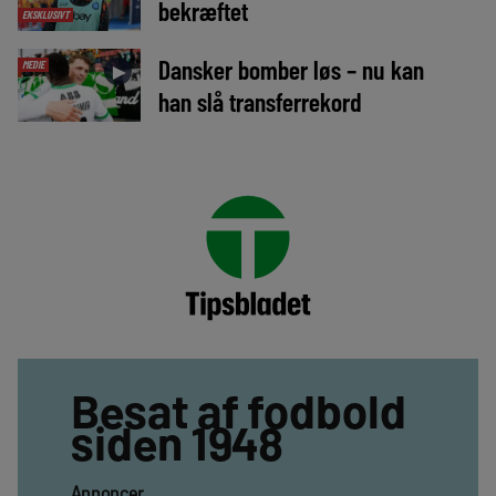
bekræftet
EKSKLUSIVT
Dansker bomber løs – nu kan
MEDIE
►
han slå transferrekord
Besat af fodbold
siden 1948
Annoncer