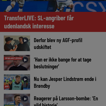
TransferLIVE: SL-angriber får
udenlandsk interesse
Derfor blev ny AGF-profil
►
udskiftet
‘Han er ikke bange for at tage
TIPSBLADET SPECIAL
►
beslutninger’
Nu kan Jesper Lindstrøm ende i
►
Brøndby
AVIS
Reagerer på Larsson-bombe: ‘En
►
vild historie’
INTERVIEW