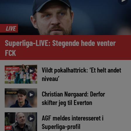
LIVE
Superliga-LIVE: Stegende hede venter
FCK
Vildt pokalhattrick: ‘Et helt andet
EKSKLUSIVT
►
niveau’
Christian Nørgaard: Derfor
TRANSFER
►
skifter jeg til Everton
AGF meldes interesseret i
►
Superliga-profil
AVIS