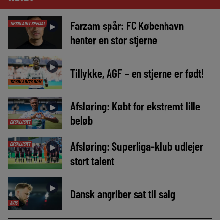
Farzam spår: FC København
TIPSBLADET SPECIAL
►
henter en stor stjerne
►
Tillykke, AGF – en stjerne er født!
TIPSBLADETS DOM
Afsløring: Købt for ekstremt lille
►
beløb
EKSKLUSIVT
Afsløring: Superliga-klub udlejer
EKSKLUSIVT
►
stort talent
►
Dansk angriber sat til salg
AVIS