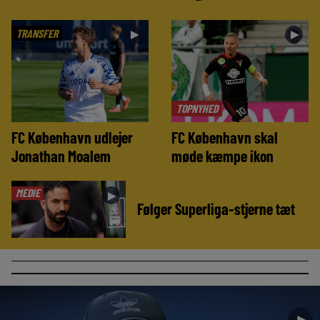
TRANSFER
►
►
TOPNYHED
FC København udlejer
FC København skal
Jonathan Moalem
møde kæmpe ikon
MEDIE
►
Følger Superliga-stjerne tæt
►