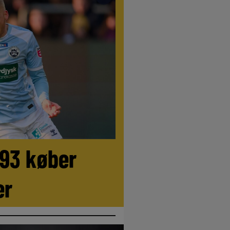
//
LIVE
//
LIVE
//
LIVE
//
LIVE
//
LIVE
/
.93 køber
er