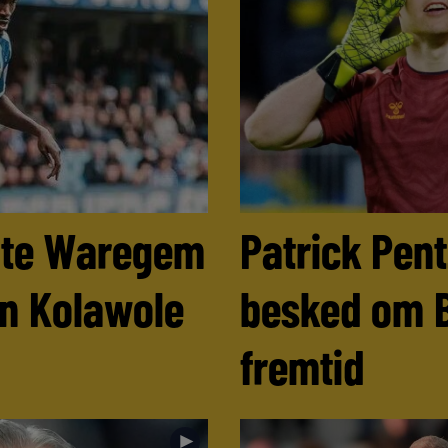
ulte Waregem
Patrick Pen
n Kolawole
besked om 
fremtid
►