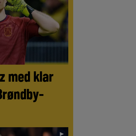
tz med klar
Brøndby-
►