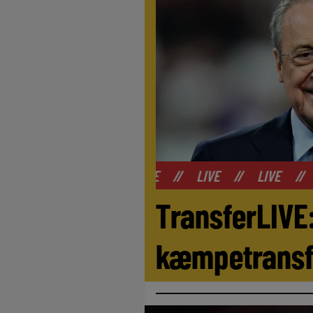
//
LIVE
//
LIVE
//
LIVE
//
LIVE
TransferLIVE:
kæmpetransfe