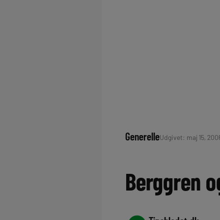
Generelle
Udgivet: maj 15, 2006
Berggren o