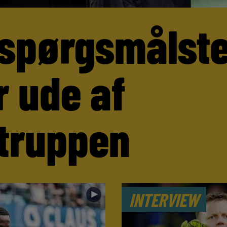
 spørgsmålst
r ude af
truppen
►
INTERVIEW