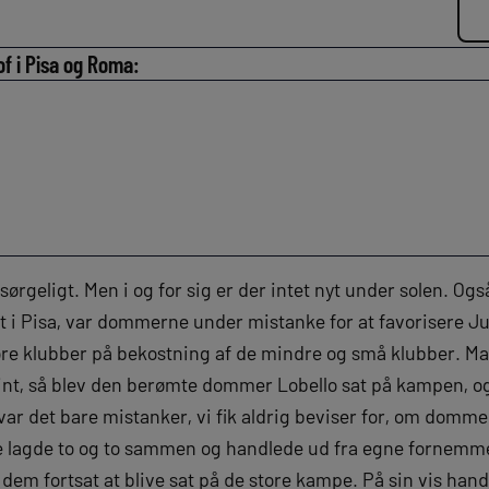
 i Pisa og Roma:
sørgeligt. Men i og for sig er der intet nyt under solen. Også
elt i Pisa, var dommerne under mistanke for at favorisere J
ore klubber på bekostning af de mindre og små klubber. Man
int, så blev den berømte dommer Lobello sat på kampen, og
var det bare mistanker, vi fik aldrig beviser for, om domm
 de lagde to og to sammen og handlede ud fra egne fornemme
 dem fortsat at blive sat på de store kampe. På sin vis han