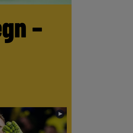
egn –
►