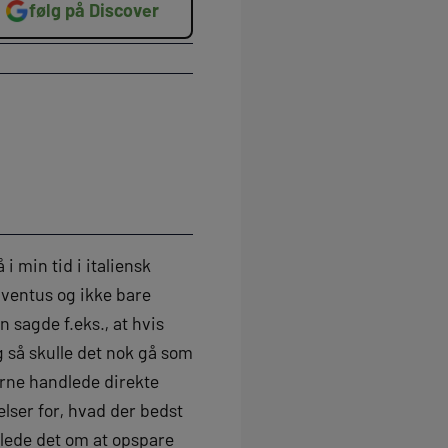
følg på Discover
 i min tid i italiensk
uventus og ikke bare
 sagde f.eks., at hvis
 så skulle det nok gå som
erne handlede direkte
lser for, hvad der bedst
dlede det om at opspare