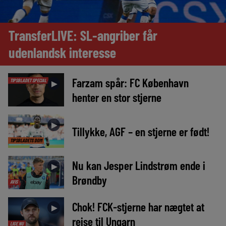
TransferLIVE: SL-angriber får
udenlandsk interesse
Farzam spår: FC København
TIPSBLADET SPECIAL
►
henter en stor stjerne
►
Tillykke, AGF – en stjerne er født!
TIPSBLADETS DOM
Nu kan Jesper Lindstrøm ende i
►
Brøndby
AVIS
Chok! FCK-stjerne har nægtet at
►
rejse til Ungarn
LIGE NU