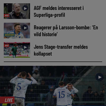
AGF meldes interesseret i
►
Superliga-profil
AVIS
Reagerer på Larsson-bombe: ‘En
►
vild historie’
INTERVIEW
Jens Stage-transfer meldes
AVIS
►
kollapset
►
LIVE