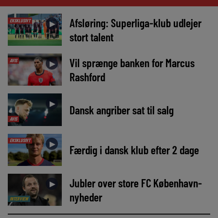
Afsløring: Superliga-klub udlejer
EKSKLUSIVT
►
stort talent
Vil sprænge banken for Marcus
AVIS
►
Rashford
►
Dansk angriber sat til salg
AVIS
EKSKLUSIVT
►
Færdig i dansk klub efter 2 dage
Jubler over store FC København-
►
nyheder
INTERVIEW