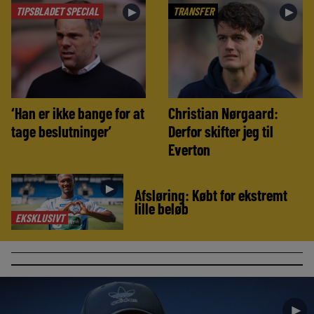
TIPSBLADET SPECIAL
TRANSFER
►
►
‘Han er ikke bange for at
Christian Nørgaard:
tage beslutninger’
Derfor skifter jeg til
Everton
►
Afsløring: Købt for ekstremt
lille beløb
EKSKLUSIVT
►