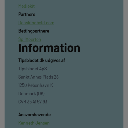
Mediekit
Partnere
Danskfodbold.com
Bettingpartnere
SpilXperten
Information
TIpsbladet.dk udgives af
Tipsbladet ApS
Sankt Annæ Plads 28
1250 København K
Denmark (DK)
CVR 35 41 57 93
Ansvarshavende
Kenneth Jensen