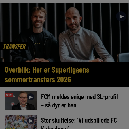
►
TRANSFER
Overblik: Her er Superligaens
sommertransfers 2026
FCM meldes enige med SL-profil
MEDIE
►
– så dyr er han
Stor skuffelse: ‘Vi udspillede FC
►
København’