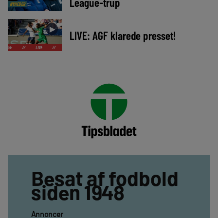
League-trup
NYHEDER
►
LIVE: AGF klarede presset!
LIVE
//
LIVE
//
LIVE
//
LIVE
//
LIVE
//
LIVE
//
LIVE
//
Besat af fodbold
siden 1948
Annoncer