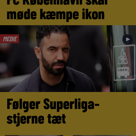
møde kæmpe ikon
MEDIE
►
Følger Superliga-
stjerne tæt