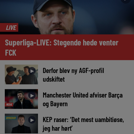
LIVE
Superliga-LIVE: Stegende hede venter
FCK
Derfor blev ny AGF-profil
►
udskiftet
Manchester United afviser Barça
►
og Bayern
MEDIE
KEP raser: ‘Det mest uambitiøse,
NYHEDER
►
jeg har hørt’