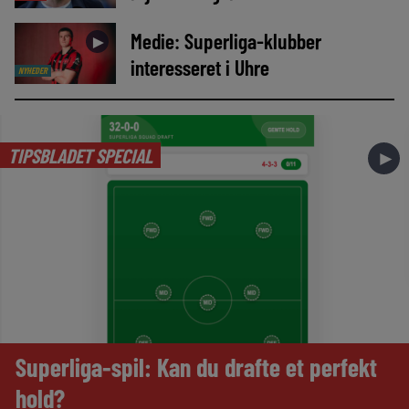
Medie: Superliga-klubber
►
interesseret i Uhre
NYHEDER
TIPSBLADET SPECIAL
►
Superliga-spil: Kan du drafte et perfekt
hold?