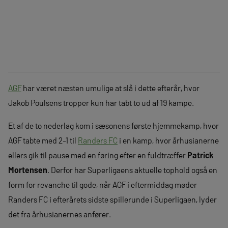
AGF
har været næsten umulige at slå i dette efterår, hvor
Jakob Poulsens tropper kun har tabt to ud af 19 kampe.
Et af de to nederlag kom i sæsonens første hjemmekamp, hvor
AGF tabte med 2-1 til
Randers FC
i en kamp, hvor århusianerne
ellers gik til pause med en føring efter en fuldtræffer
Patrick
Mortensen
. Derfor har Superligaens aktuelle tophold også en
form for revanche til gode, når AGF i eftermiddag møder
Randers FC i efterårets sidste spillerunde i Superligaen, lyder
det fra århusianernes anfører.