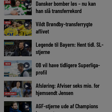
Dansker bomber løs – nu kan
MEDIE
►
han slå transferrekord
Vildt Brøndby-transferrygte
MEDIE
►
aflivet
Legende til Bayern: Hent tidl. SL-
NYHEDER
►
stjerne
OB vil have tidligere Superliga-
MEDIE
►
profil
Afsløring: Afviser seks mio. for
►
hjemsendt Jensen
EKSKLUSIVT
AGF-stjerne ude af Champions
►