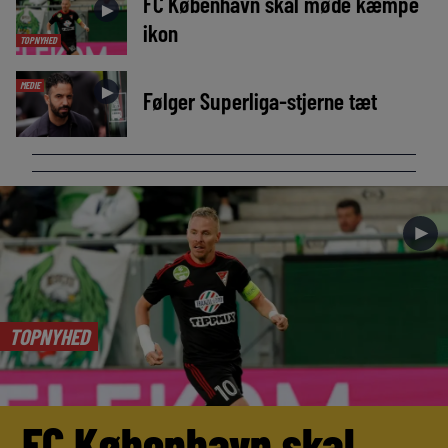
FC København skal møde kæmpe
►
ikon
TOPNYHED
MEDIE
►
Følger Superliga-stjerne tæt
►
TOPNYHED
FC København skal