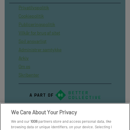
Privatilvspolitik
Cookiepolitik
Publiceringspolitik
Vilkår for brug af sitet
Spil ansvarligt
Administrer samtykke
Arkiv
Om os
Skribenter
We Care About Your Privacy
We and our
1006
partners store and access personal data, like
browsing data or unique identifiers, on your device. Selecting I