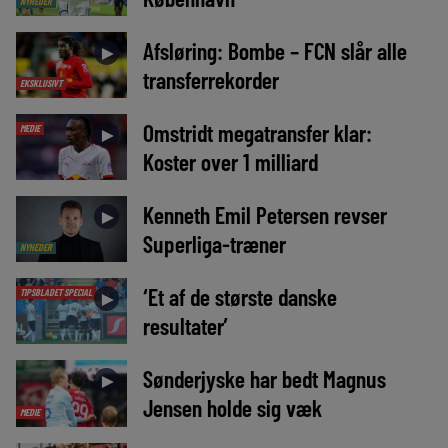
NYHEDER
Afsløring: Bombe – FCN slår alle
►
transferrekorder
EKSKLUSIVT
Omstridt megatransfer klar:
MEDIE
►
Koster over 1 milliard
Kenneth Emil Petersen revser
►
Superliga-træner
NYHEDER
‘Et af de største danske
TIPSBLADET SPECIAL
►
resultater’
Sønderjyske har bedt Magnus
►
Jensen holde sig væk
MEDIE