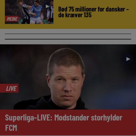
►
Bød 75 millioner for dansker –
de kræver 135
MEDIE
►
LIVE
Superliga-LIVE: Modstander storhylder
FCM