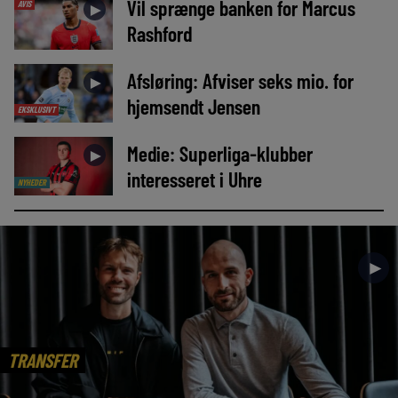
Vil sprænge banken for Marcus
AVIS
►
Rashford
Afsløring: Afviser seks mio. for
►
hjemsendt Jensen
EKSKLUSIVT
Medie: Superliga-klubber
►
interesseret i Uhre
NYHEDER
►
TRANSFER