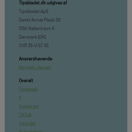
TIpsbladet.dk udgives af
Tipsbladet ApS
Sankt Annæ Plads 28
1250 København K
Denmark (DK)
CVR 35 41 57 93
Ansvarshavende
Kenneth Jensen
Overalt
Facebook
X
Instagram
TikTok
Youtube
Nyhedsbrev