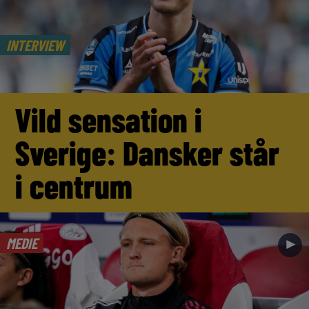
INTERVIEW
Vild sensation i
Sverige: Dansker står
i centrum
MEDIE
►