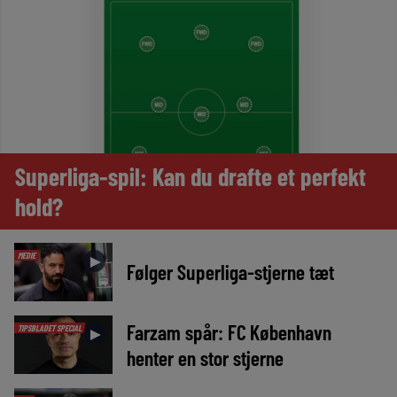
Superliga-spil: Kan du drafte et perfekt
hold?
MEDIE
►
Følger Superliga-stjerne tæt
Farzam spår: FC København
TIPSBLADET SPECIAL
►
henter en stor stjerne