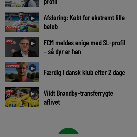
profil
Afsløring: Købt for ekstremt lille
►
beløb
EKSKLUSIVT
FCM meldes enige med SL-profil
MEDIE
►
– så dyr er han
EKSKLUSIVT
►
Færdig i dansk klub efter 2 dage
Vildt Brøndby-transferrygte
MEDIE
►
aflivet