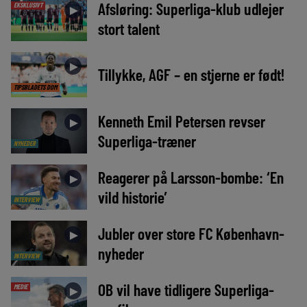
Afsløring: Superliga-klub udlejer
EKSKLUSIVT
►
stort talent
►
Tillykke, AGF – en stjerne er født!
TIPSBLADETS DOM
Kenneth Emil Petersen revser
►
Superliga-træner
NYHEDER
Reagerer på Larsson-bombe: ‘En
►
vild historie’
INTERVIEW
Jubler over store FC København-
►
nyheder
INTERVIEW
OB vil have tidligere Superliga-
MEDIE
►