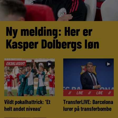
Ny melding: Her er
Kasper Dolbergs løn
EKSKLUSIVT
►
►
//
LIVE
//
LIVE
//
LIVE
//
Vildt pokalhattrick: ‘Et
TransferLIVE: Barcelona
helt andet niveau’
lurer på transferbombe