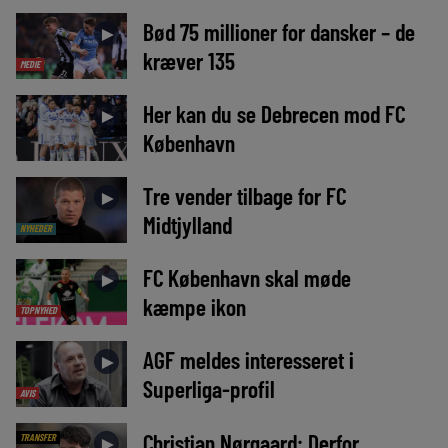
Bød 75 millioner for dansker – de
►
kræver 135
MEDIE
Her kan du se Debrecen mod FC
►
København
Tre vender tilbage for FC
►
Midtjylland
NYHEDER
FC København skal møde
►
kæmpe ikon
TOPNYHED
AGF meldes interesseret i
►
Superliga-profil
AVIS
Christian Nørgaard: Derfor
TRANSFER
►