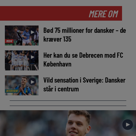
MERE OM
Bød 75 millioner for dansker – de
►
kræver 135
MEDIE
Her kan du se Debrecen mod FC
►
København
Vild sensation i Sverige: Dansker
►
står i centrum
INTERVIEW
►