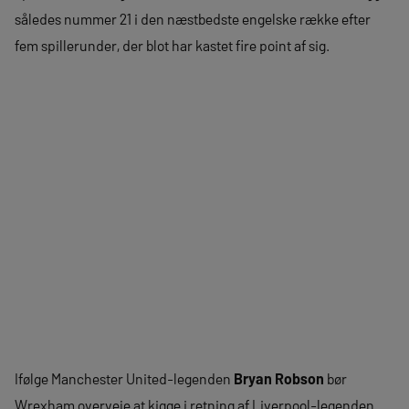
således nummer 21 i den næstbedste engelske række efter
fem spillerunder, der blot har kastet fire point af sig.
Ifølge Manchester United-legenden
Bryan Robson
bør
Wrexham overveje at kigge i retning af Liverpool-legenden