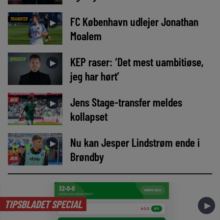
FC København udlejer Jonathan
TRANSFER
►
Moalem
KEP raser: ‘Det mest uambitiøse,
NYHEDER
►
jeg har hørt’
Jens Stage-transfer meldes
AVIS
►
kollapset
Nu kan Jesper Lindstrøm ende i
►
Brøndby
AVIS
TIPSBLADET SPECIAL
►