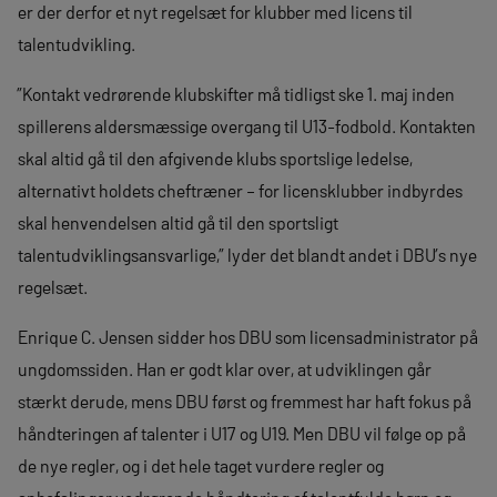
er der derfor et nyt regelsæt for klubber med licens til
talentudvikling.
”Kontakt vedrørende klubskifter må tidligst ske 1. maj inden
spillerens aldersmæssige overgang til U13-fodbold. Kontakten
skal altid gå til den afgivende klubs sportslige ledelse,
alternativt holdets cheftræner – for licensklubber indbyrdes
skal henvendelsen altid gå til den sportsligt
talentudviklingsansvarlige,” lyder det blandt andet i DBU’s nye
regelsæt.
Enrique C. Jensen sidder hos DBU som licensadministrator på
ungdomssiden. Han er godt klar over, at udviklingen går
stærkt derude, mens DBU først og fremmest har haft fokus på
håndteringen af talenter i U17 og U19. Men DBU vil følge op på
de nye regler, og i det hele taget vurdere regler og