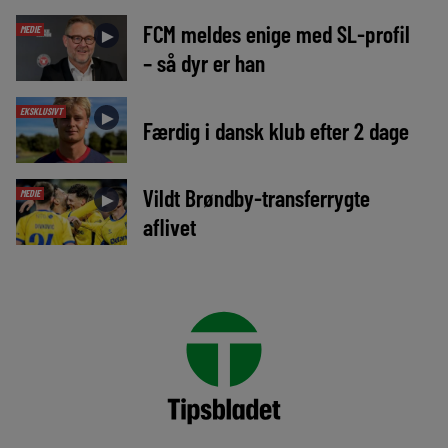
FCM meldes enige med SL-profil
MEDIE
►
– så dyr er han
EKSKLUSIVT
►
Færdig i dansk klub efter 2 dage
Vildt Brøndby-transferrygte
MEDIE
►
aflivet