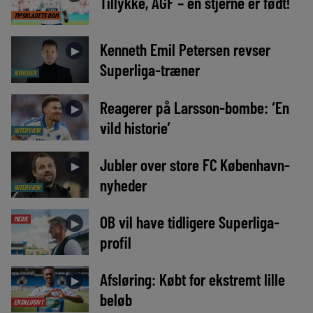
Tillykke, AGF – en stjerne er født!
TIPSBLADETS DOM
Kenneth Emil Petersen revser
►
Superliga-træner
NYHEDER
Reagerer på Larsson-bombe: ‘En
►
vild historie’
INTERVIEW
Jubler over store FC København-
►
nyheder
INTERVIEW
OB vil have tidligere Superliga-
MEDIE
►
profil
Afsløring: Købt for ekstremt lille
►
beløb
EKSKLUSIVT