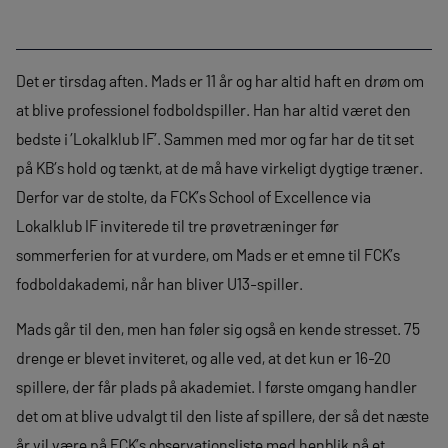
Det er tirsdag aften. Mads er 11 år og har altid haft en drøm om
at blive professionel fodboldspiller. Han har altid været den
bedste i ’Lokalklub IF’. Sammen med mor og far har de tit set
på KB’s hold og tænkt, at de må have virkeligt dygtige træner.
Derfor var de stolte, da FCK’s School of Excellence via
Lokalklub IF inviterede til tre prøvetræninger før
sommerferien for at vurdere, om Mads er et emne til FCK’s
fodboldakademi, når han bliver U13-spiller.
Mads går til den, men han føler sig også en kende stresset. 75
drenge er blevet inviteret, og alle ved, at det kun er 16-20
spillere, der får plads på akademiet. I første omgang handler
det om at blive udvalgt til den liste af spillere, der så det næste
år vil være på FCK’s observationsliste med henblik på et