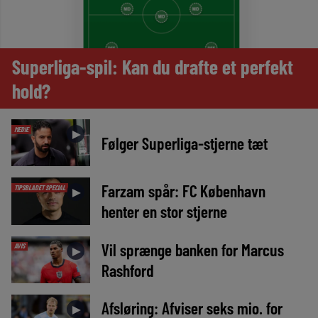
Superliga-spil: Kan du drafte et perfekt
hold?
MEDIE
►
Følger Superliga-stjerne tæt
Farzam spår: FC København
TIPSBLADET SPECIAL
►
henter en stor stjerne
Vil sprænge banken for Marcus
AVIS
►
Rashford
Afsløring: Afviser seks mio. for
►