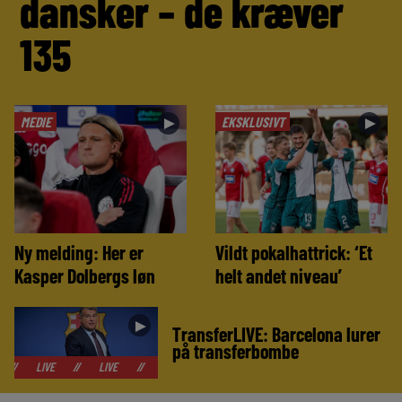
dansker – de kræver
135
MEDIE
EKSKLUSIVT
►
►
Ny melding: Her er
Vildt pokalhattrick: ‘Et
Kasper Dolbergs løn
helt andet niveau’
►
TransferLIVE: Barcelona lurer
på transferbombe
E
//
LIVE
//
LIVE
//
LIVE
//
LIVE
//
LIVE
//
LIVE