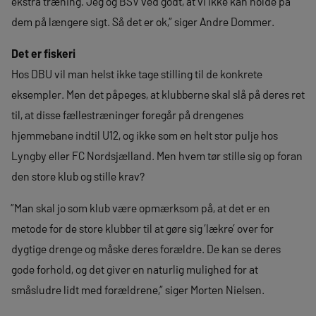
ekstra træning. Jeg og BSV ved godt, at vi ikke kan holde på
dem på længere sigt. Så det er ok,” siger Andre Dommer.
Det er fiskeri
Hos DBU vil man helst ikke tage stilling til de konkrete
eksempler. Men det påpeges, at klubberne skal slå på deres ret
til, at disse fællestræninger foregår på drengenes
hjemmebane indtil U12, og ikke som en helt stor pulje hos
Lyngby eller FC Nordsjælland. Men hvem tør stille sig op foran
den store klub og stille krav?
”Man skal jo som klub være opmærksom på, at det er en
metode for de store klubber til at gøre sig ’lækre’ over for
dygtige drenge og måske deres forældre. De kan se deres
gode forhold, og det giver en naturlig mulighed for at
småsludre lidt med forældrene,” siger Morten Nielsen.