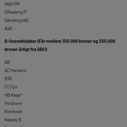
Vejle BK
Silkeborg IF
SønderjyskE
AaB
B-licensklubber (Får mellem 150.000 kroner og 250.000
kroner årligt fra DBU)
AB
AC Horsens
B93
FC Fyn
HB Køge*
Hvidovre
Nordvest
Næsby B