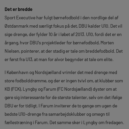
Det er bredde
Sport Executive har fulgt børnefodbold i den nordlige del af
Østdanmark med særligt fokus på det, DBU kalder U10. Det vil
sige drenge, der fylder 10 år i løbet af 2013. U10, fordi det er en
årgang, hvor DBU’s projektleder for børnefodbold, Morten
Nielsen, pointerer, at der stadig er tale om breddefodbold. Det
er først fra U13, at man for alvor begynder at tale om elite.
I København og Nordsjælland vrimler det med drenge med
store fodbolddrømme, og der er ingen tvivl om, at klubber som
KB (FCK), Lyngby og Farum (FC Nordsjælland) dyster om at
gøre sig interessante for de største talenter, selv om det ifølge
DBU er for tidligt. I Farum inviterer de to gange om ugen de
bedste U10-drenge fra samarbejdsklubber og omegn til
fællestræning i Farum. Det samme sker i Lyngby om fredagen.