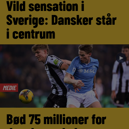
Vild sensation i
Sverige: Dansker står
i centrum
►
MEDIE
Bød 75 millioner for