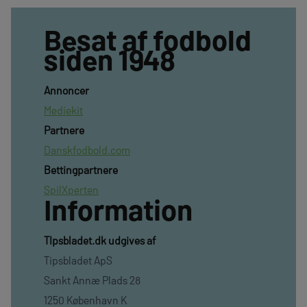
Besat af fodbold
siden 1948
Annoncer
Mediekit
Partnere
Danskfodbold.com
Bettingpartnere
SpilXperten
Information
TIpsbladet.dk udgives af
Tipsbladet ApS
Sankt Annæ Plads 28
1250 København K