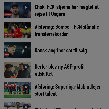
Chok! FCK-stjerne har nægtet at
►
rejse til Ungarn
LIGE NU
Afsløring: Bombe – FCN slår alle
►
transferrekorder
EKSKLUSIVT
►
Dansk angriber sat til salg
AVIS
Derfor blev ny AGF-profil
►
udskiftet
Afsløring: Superliga-klub udlejer
EKSKLUSIVT
►
stort talent
►