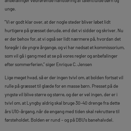
anbefalinger vedrørende håndtering af talentfulde børn og
unge.
”Vi er godt klar over, at der nogle steder bliver løbet lidt
hurtigere på græsset derude, end det vi sidder og skriver. Nu
er der behov for, at vi også ser lidt nærmere på, hvordan det
foregår i de yngre årgange, og vi har nedsat et kommissorium,
som vil gå i gang med at se på vores regler og anbefalinger
efter sommerferien,” siger Enrique C. Jensen
Lige meget hvad, så er der ingen tvivl om, at bolden fortsat vil
rulle på græsset til glæde for en masse børn. Presset på de
yngste vil blive større og større, og der er vel ingen, der er i
tvivl om, at Lyngby aldrig skal bruge 30-40 drenge fra dette
års U10-årgang, når de engang med tiden skal rekruttere til
førsteholdet. Bolden er rund – og på DBU’s banehalvdel.