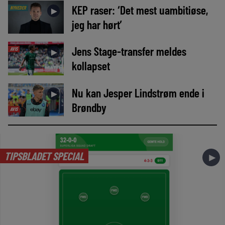
KEP raser: ‘Det mest uambitiøse,
NYHEDER
►
jeg har hørt’
Jens Stage-transfer meldes
AVIS
►
kollapset
Nu kan Jesper Lindstrøm ende i
►
Brøndby
AVIS
TIPSBLADET SPECIAL
►