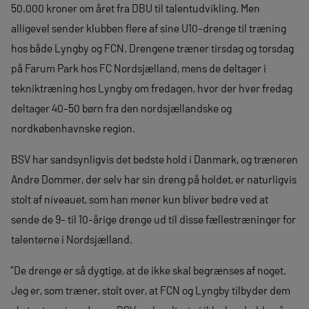
50.000 kroner om året fra DBU til talentudvikling. Men
alligevel sender klubben flere af sine U10-drenge til træning
hos både Lyngby og FCN. Drengene træner tirsdag og torsdag
på Farum Park hos FC Nordsjælland, mens de deltager i
tekniktræning hos Lyngby om fredagen, hvor der hver fredag
deltager 40-50 børn fra den nordsjællandske og
nordkøbenhavnske region.
BSV har sandsynligvis det bedste hold i Danmark, og træneren
Andre Dommer, der selv har sin dreng på holdet, er naturligvis
stolt af niveauet, som han mener kun bliver bedre ved at
sende de 9- til 10-årige drenge ud til disse fællestræninger for
talenterne i Nordsjælland.
”De drenge er så dygtige, at de ikke skal begrænses af noget.
Jeg er, som træner, stolt over, at FCN og Lyngby tilbyder dem