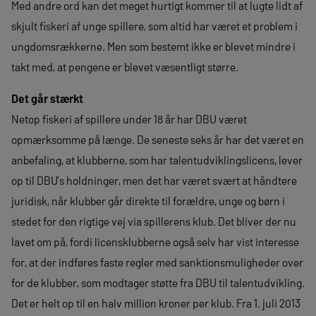
Med andre ord kan det meget hurtigt kommer til at lugte lidt af
skjult fiskeri af unge spillere, som altid har været et problem i
ungdomsrækkerne. Men som bestemt ikke er blevet mindre i
takt med, at pengene er blevet væsentligt større.
Det går stærkt
Netop fiskeri af spillere under 18 år har DBU været
opmærksomme på længe. De seneste seks år har det været en
anbefaling, at klubberne, som har talentudviklingslicens, lever
op til DBU’s holdninger, men det har været svært at håndtere
juridisk, når klubber går direkte til forældre, unge og børn i
stedet for den rigtige vej via spillerens klub. Det bliver der nu
lavet om på, fordi licensklubberne også selv har vist interesse
for, at der indføres faste regler med sanktionsmuligheder over
for de klubber, som modtager støtte fra DBU til talentudvikling.
Det er helt op til en halv million kroner per klub. Fra 1. juli 2013