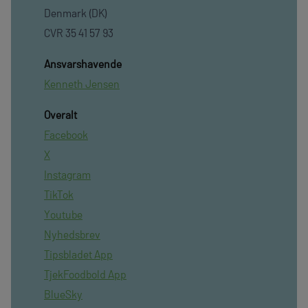
Denmark (DK)
CVR 35 41 57 93
Ansvarshavende
Kenneth Jensen
Overalt
Facebook
X
Instagram
TikTok
Youtube
Nyhedsbrev
Tipsbladet App
TjekFoodbold App
BlueSky