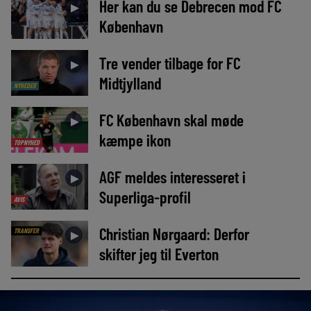
Her kan du se Debrecen mod FC
►
København
Tre vender tilbage for FC
►
Midtjylland
NYHEDER
FC København skal møde
►
kæmpe ikon
TOPNYHED
AGF meldes interesseret i
►
Superliga-profil
AVIS
Christian Nørgaard: Derfor
TRANSFER
►
skifter jeg til Everton