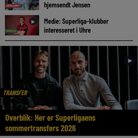
hjemsendt Jensen
EKSKLUSIVT
Medie: Superliga-klubber
►
interesseret i Uhre
NYHEDER
►
TRANSFER
Overblik: Her er Superligaens
sommertransfers 2026