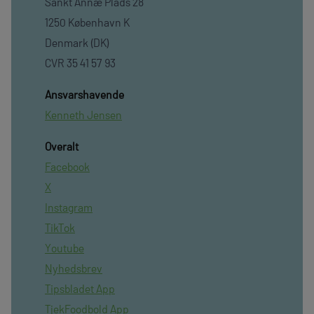
Sankt Annæ Plads 28
1250 København K
Denmark (DK)
CVR 35 41 57 93
Ansvarshavende
Kenneth Jensen
Overalt
Facebook
X
Instagram
TikTok
Youtube
Nyhedsbrev
Tipsbladet App
TjekFoodbold App