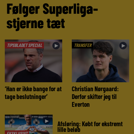
Følger Superliga-
stjerne tæt
TIPSBLADET SPECIAL
TRANSFER
►
►
‘Han er ikke bange for at
Christian Nørgaard:
tage beslutninger’
Derfor skifter jeg til
Everton
►
Afsløring: Købt for ekstremt
lille beløb
EKSKLUSIVT