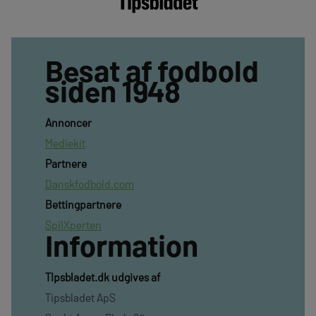
Besat af fodbold
siden 1948
Annoncer
Mediekit
Partnere
Danskfodbold.com
Bettingpartnere
SpilXperten
Information
TIpsbladet.dk udgives af
Tipsbladet ApS