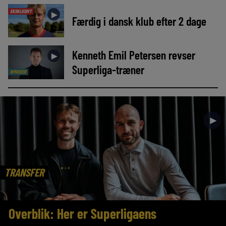
EKSKLUSIVT
►
Færdig i dansk klub efter 2 dage
Kenneth Emil Petersen revser
►
Superliga-træner
NYHEDER
►
TRANSFER
Overblik: Her er Superligaens