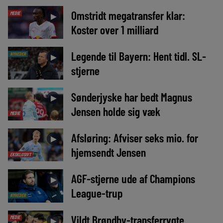
Omstridt megatransfer klar:
MEDIE
►
Koster over 1 milliard
Legende til Bayern: Hent tidl. SL-
NYHEDER
►
stjerne
Sønderjyske har bedt Magnus
►
Jensen holde sig væk
MEDIE
Afsløring: Afviser seks mio. for
►
hjemsendt Jensen
EKSKLUSIVT
AGF-stjerne ude af Champions
►
League-trup
NYHEDER
Vildt Brøndby-transferrygte
MEDIE
►