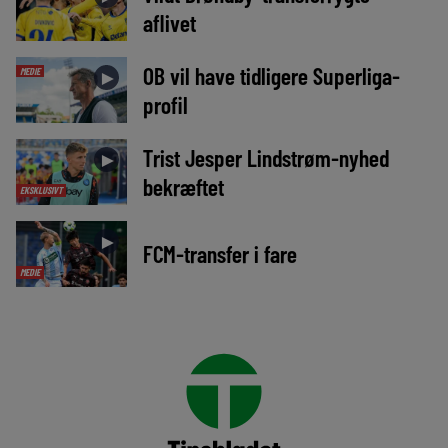
aflivet
OB vil have tidligere Superliga-
MEDIE
►
profil
Trist Jesper Lindstrøm-nyhed
►
bekræftet
EKSKLUSIVT
►
FCM-transfer i fare
MEDIE