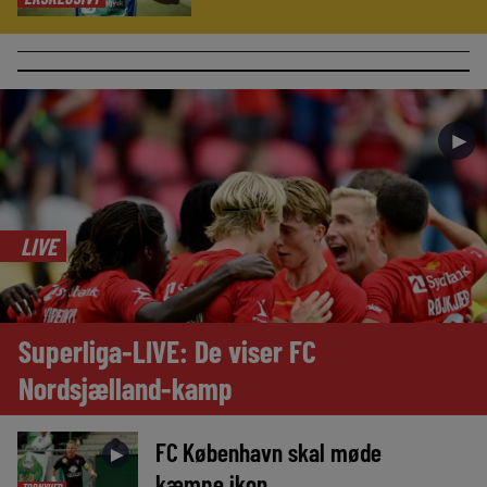
►
LIVE
Superliga-LIVE: De viser FC
Nordsjælland-kamp
FC København skal møde
►
kæmpe ikon