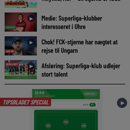
TIPSBLADETS DOM
Medie: Superliga-klubber
►
interesseret i Uhre
NYHEDER
Chok! FCK-stjerne har nægtet at
►
rejse til Ungarn
LIGE NU
Afsløring: Superliga-klub udlejer
EKSKLUSIVT
►
stort talent
TIPSBLADET SPECIAL
►