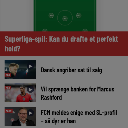
Superliga-spil: Kan du drafte et perfekt
hold?
►
Dansk angriber sat til salg
AVIS
Vil sprænge banken for Marcus
AVIS
►
Rashford
FCM meldes enige med SL-profil
MEDIE
►
– så dyr er han