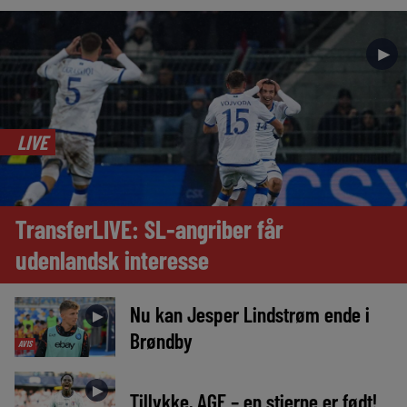
►
LIVE
TransferLIVE: SL-angriber får
udenlandsk interesse
Nu kan Jesper Lindstrøm ende i
►
Brøndby
AVIS
►
Tillykke, AGF – en stjerne er født!