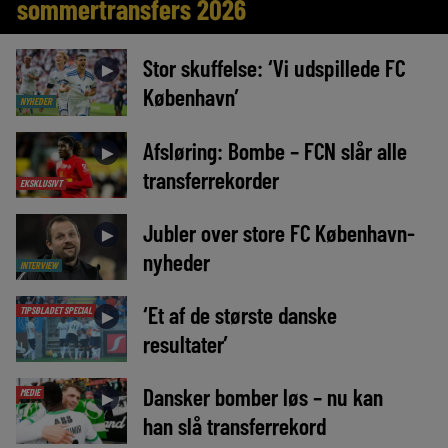
sommertransfers 2026
Stor skuffelse: ‘Vi udspillede FC
►
København’
NYHEDER
Afsløring: Bombe – FCN slår alle
►
transferrekorder
EKSKLUSIVT
Jubler over store FC København-
►
nyheder
INTERVIEW
‘Et af de største danske
TIPSBLADET SPECIAL
►
resultater’
Dansker bomber løs – nu kan
MEDIE
►
han slå transferrekord