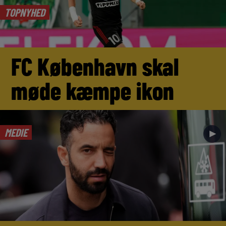
TOPNYHED
FC København skal
møde kæmpe ikon
MEDIE
►