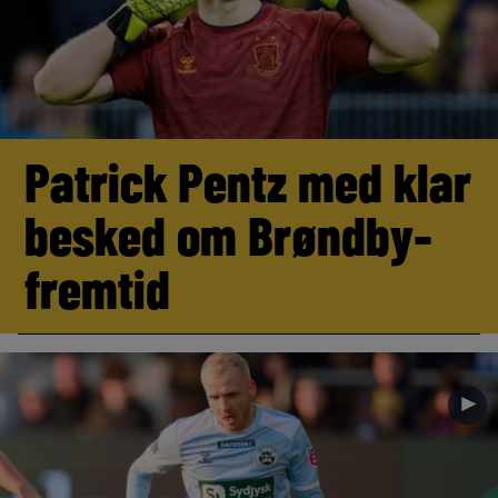
Patrick Pentz med klar
besked om Brøndby-
fremtid
►