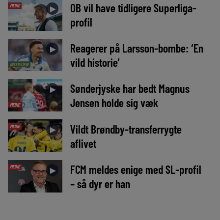
OB vil have tidligere Superliga-
MEDIE
►
profil
Reagerer på Larsson-bombe: ‘En
►
vild historie’
INTERVIEW
Sønderjyske har bedt Magnus
►
Jensen holde sig væk
MEDIE
Vildt Brøndby-transferrygte
MEDIE
►
aflivet
FCM meldes enige med SL-profil
MEDIE
►
– så dyr er han