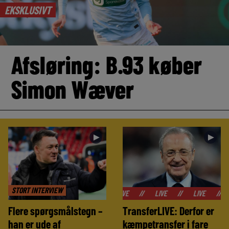
EKSKLUSIVT
Afsløring: B.93 køber
Simon Wæver
►
►
STORT INTERVIEW
//
LIVE
//
LIVE
//
LIVE
//
Flere spørgsmålstegn –
TransferLIVE: Derfor er
han er ude af
kæmpetransfer i fare