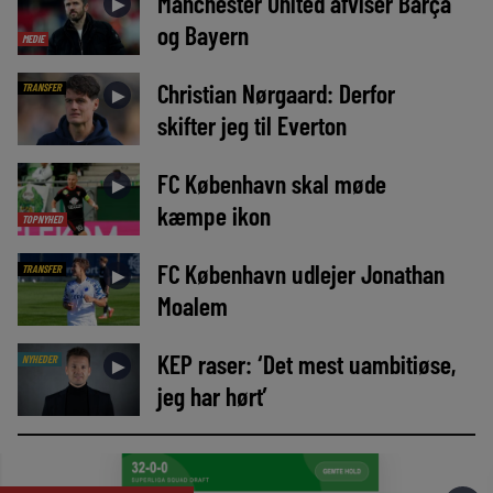
Manchester United afviser Barça
►
og Bayern
MEDIE
Christian Nørgaard: Derfor
TRANSFER
►
skifter jeg til Everton
FC København skal møde
►
kæmpe ikon
TOPNYHED
FC København udlejer Jonathan
TRANSFER
►
Moalem
KEP raser: ‘Det mest uambitiøse,
NYHEDER
►
jeg har hørt’