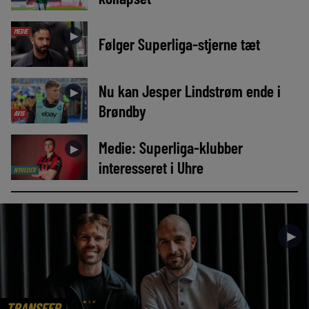
MEDIE
►
Følger Superliga-stjerne tæt
Nu kan Jesper Lindstrøm ende i
►
Brøndby
AVIS
Medie: Superliga-klubber
►
interesseret i Uhre
NYHEDER
►
TRANSFER