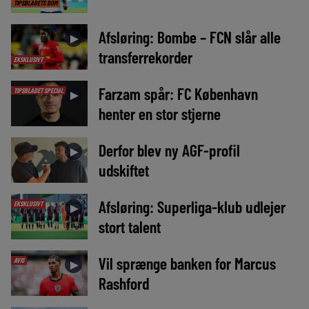
TIPSBLADETS DOM
Afsløring: Bombe – FCN slår alle
►
transferrekorder
EKSKLUSIVT
Farzam spår: FC København
TIPSBLADET SPECIAL
►
henter en stor stjerne
Derfor blev ny AGF-profil
►
udskiftet
Afsløring: Superliga-klub udlejer
EKSKLUSIVT
►
stort talent
Vil sprænge banken for Marcus
AVIS
►
Rashford