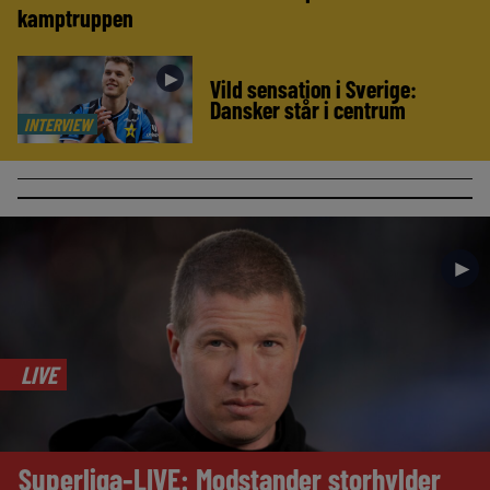
kamptruppen
►
Vild sensation i Sverige:
Dansker står i centrum
INTERVIEW
►
LIVE
Superliga-LIVE: Modstander storhylder