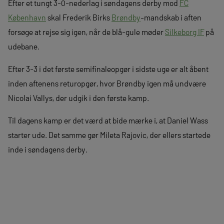
Efter et tungt 3-0-nederlag i søndagens derby mod
FC
København
skal Frederik Birks
Brøndby
-mandskab i aften
forsøge at rejse sig igen, når de blå-gule møder
Silkeborg IF
på
udebane.
Efter 3-3 i det første semifinaleopgør i sidste uge er alt åbent
inden aftenens returopgør, hvor Brøndby igen må undvære
Nicolai Vallys, der udgik i den første kamp.
Til dagens kamp er det værd at bide mærke i, at Daniel Wass
starter ude. Det samme gør Mileta Rajovic, der ellers startede
inde i søndagens derby.