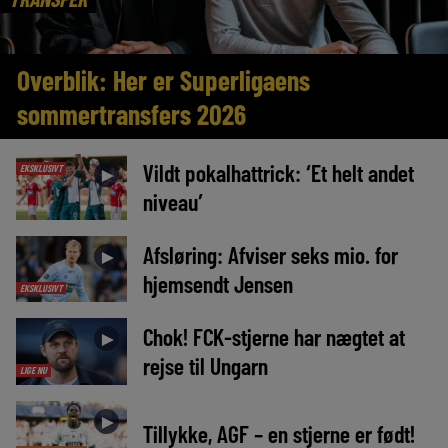
Overblik: Her er Superligaens
sommertransfers 2026
Vildt pokalhattrick: ‘Et helt andet
EKSKLUSIVT
►
niveau’
Afsløring: Afviser seks mio. for
►
hjemsendt Jensen
EKSKLUSIVT
Chok! FCK-stjerne har nægtet at
►
rejse til Ungarn
LIGE NU
►
Tillykke, AGF – en stjerne er født!