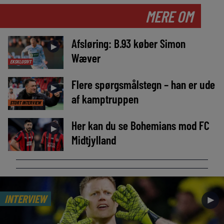
MERE OM
Afsløring: B.93 køber Simon
►
Wæver
EKSKLUSIVT
Flere spørgsmålstegn – han er ude
►
af kamptruppen
STORT INTERVIEW
Her kan du se Bohemians mod FC
►
Midtjylland
INTERVIEW
►