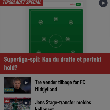
TIPSBLADET SPECIAL
►
Superliga-spil: Kan du drafte et perfekt
hold?
Tre vender tilbage for FC
►
Midtjylland
NYHEDER
Jens Stage-transfer meldes
AVIS
►
kollapset