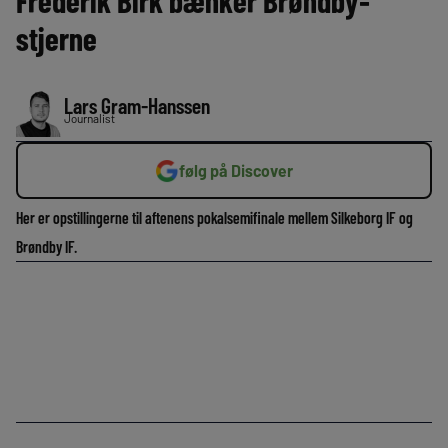
Frederik Birk bænker Brøndby-
stjerne
Lars Gram-Hanssen
Journalist
følg på Discover
Her er opstillingerne til aftenens pokalsemifinale mellem Silkeborg IF og
Brøndby IF.