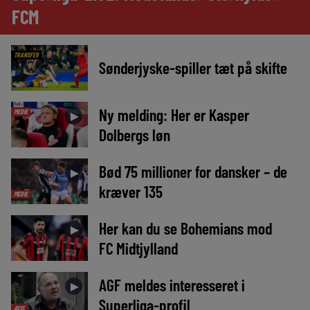
FCM
TRANSFER
Sønderjyske-spiller tæt på skifte
Ny melding: Her er Kasper
MEDIE
►
Dolbergs løn
Bød 75 millioner for dansker – de
►
kræver 135
MEDIE
Her kan du se Bohemians mod
►
FC Midtjylland
AGF meldes interesseret i
►
Superliga-profil
AVIS