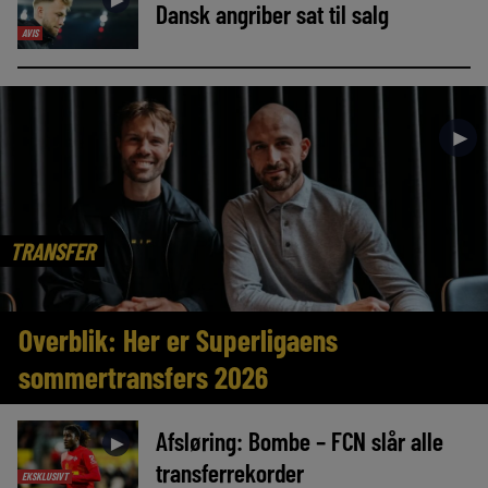
►
Dansk angriber sat til salg
AVIS
►
TRANSFER
Overblik: Her er Superligaens
sommertransfers 2026
Afsløring: Bombe – FCN slår alle
►
transferrekorder
EKSKLUSIVT