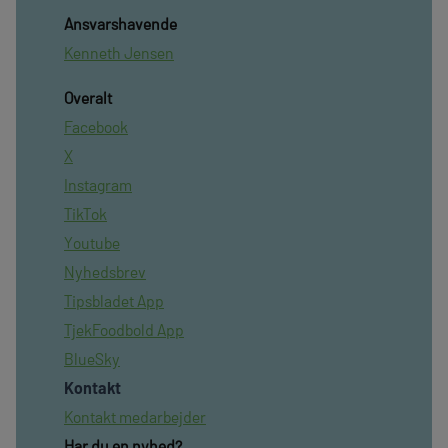
Ansvarshavende
Kenneth Jensen
Overalt
Facebook
X
Instagram
TikTok
Youtube
Nyhedsbrev
Tipsbladet App
TjekFoodbold App
BlueSky
Kontakt
Kontakt medarbejder
Har du en nyhed?