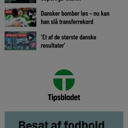
Dansker bomber løs – nu kan
MEDIE
►
han slå transferrekord
‘Et af de største danske
TIPSBLADET SPECIAL
►
resultater’
Besat af fodbold