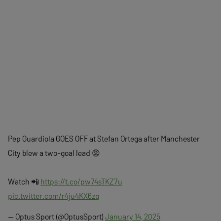
Pep Guardiola GOES OFF at Stefan Ortega after Manchester
City blew a two-goal lead 😡
Watch 📲
https://t.co/pw74sTKZ7u
pic.twitter.com/r4ju4KX6zq
— Optus Sport (@OptusSport)
January 14, 2025