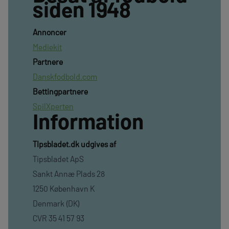
siden 1948
Annoncer
Mediekit
Partnere
Danskfodbold.com
Bettingpartnere
SpilXperten
Information
TIpsbladet.dk udgives af
Tipsbladet ApS
Sankt Annæ Plads 28
1250 København K
Denmark (DK)
CVR 35 41 57 93