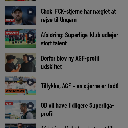
Chok! FCK-stjerne har nægtet at
►
rejse til Ungarn
LIGE NU
Afsløring: Superliga-klub udlejer
EKSKLUSIVT
►
stort talent
Derfor blev ny AGF-profil
►
udskiftet
►
Tillykke, AGF – en stjerne er født!
TIPSBLADETS DOM
OB vil have tidligere Superliga-
MEDIE
►
profil