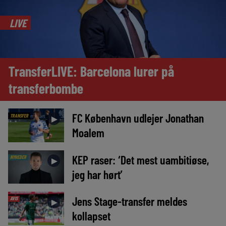
LIVE
TransferLIVE: Barcelona lurer på
transferbombe
FC København udlejer Jonathan
TRANSFER
►
Moalem
KEP raser: ‘Det mest uambitiøse,
NYHEDER
►
jeg har hørt’
Jens Stage-transfer meldes
AVIS
►
kollapset