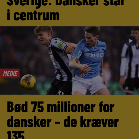
i centrum
►
MEDIE
Bød 75 millioner for
dansker – de kræver
135