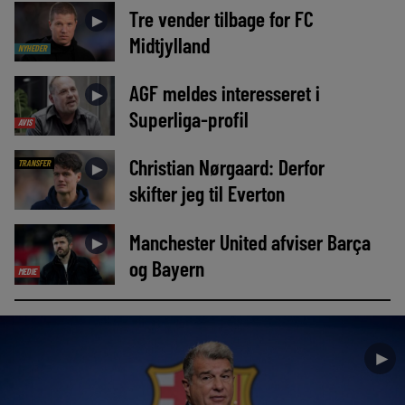
Tre vender tilbage for FC
►
Midtjylland
NYHEDER
AGF meldes interesseret i
►
Superliga-profil
AVIS
Christian Nørgaard: Derfor
TRANSFER
►
skifter jeg til Everton
Manchester United afviser Barça
►
og Bayern
MEDIE
►