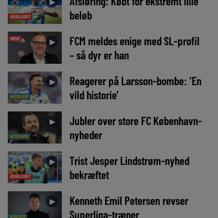
Afsløring: Købt for ekstremt lille
►
beløb
EKSKLUSIVT
FCM meldes enige med SL-profil
MEDIE
►
– så dyr er han
Reagerer på Larsson-bombe: ‘En
►
vild historie’
INTERVIEW
Jubler over store FC København-
►
nyheder
INTERVIEW
Trist Jesper Lindstrøm-nyhed
►
bekræftet
EKSKLUSIVT
Kenneth Emil Petersen revser
►
Superliga-træner
NYHEDER