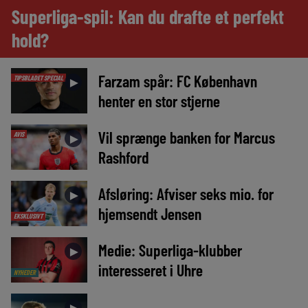
Superliga-spil: Kan du drafte et perfekt
hold?
Farzam spår: FC København
TIPSBLADET SPECIAL
►
henter en stor stjerne
Vil sprænge banken for Marcus
AVIS
►
Rashford
Afsløring: Afviser seks mio. for
►
hjemsendt Jensen
EKSKLUSIVT
Medie: Superliga-klubber
►
interesseret i Uhre
NYHEDER