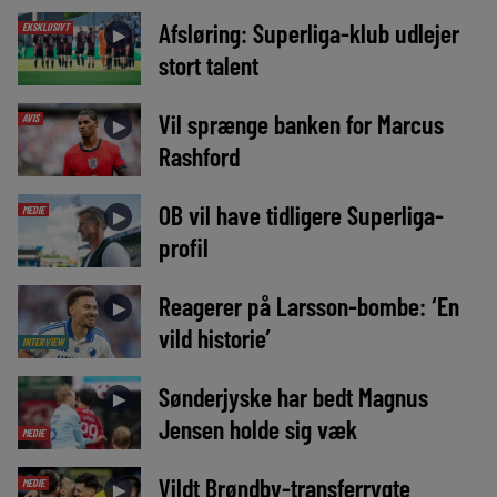
Afsløring: Superliga-klub udlejer
EKSKLUSIVT
►
stort talent
Vil sprænge banken for Marcus
AVIS
►
Rashford
OB vil have tidligere Superliga-
MEDIE
►
profil
Reagerer på Larsson-bombe: ‘En
►
vild historie’
INTERVIEW
Sønderjyske har bedt Magnus
►
Jensen holde sig væk
MEDIE
Vildt Brøndby-transferrygte
MEDIE
►