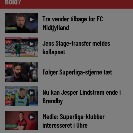
hold?
Tre vender tilbage for FC
►
Midtjylland
NYHEDER
Jens Stage-transfer meldes
AVIS
►
kollapset
MEDIE
►
Følger Superliga-stjerne tæt
Nu kan Jesper Lindstrøm ende i
►
Brøndby
AVIS
Medie: Superliga-klubber
►
interesseret i Uhre
NYHEDER