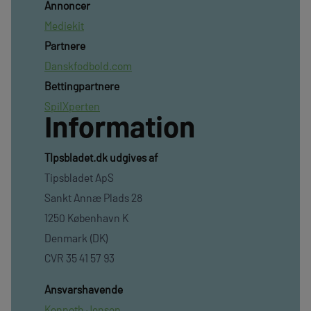
Annoncer
Mediekit
Partnere
Danskfodbold.com
Bettingpartnere
SpilXperten
Information
TIpsbladet.dk udgives af
Tipsbladet ApS
Sankt Annæ Plads 28
1250 København K
Denmark (DK)
CVR 35 41 57 93
Ansvarshavende
Kenneth Jensen