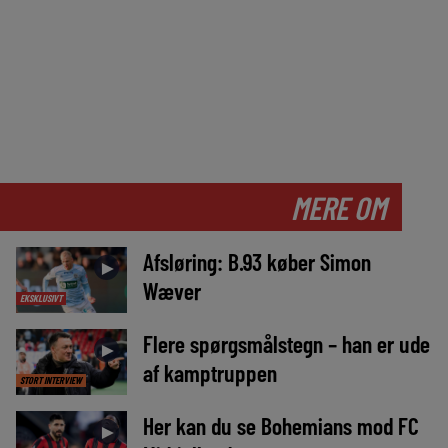
MERE OM
Afsløring: B.93 køber Simon
►
Wæver
EKSKLUSIVT
Flere spørgsmålstegn – han er ude
►
af kamptruppen
STORT INTERVIEW
Her kan du se Bohemians mod FC
►