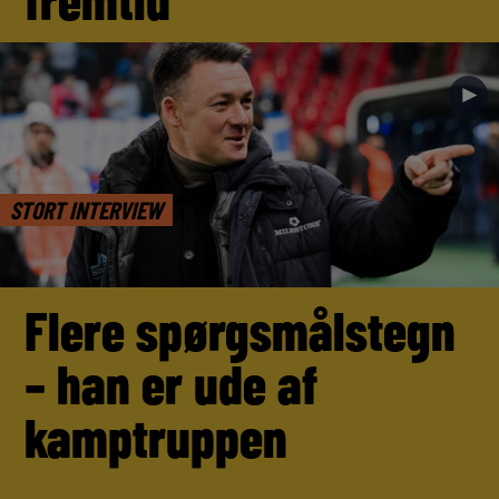
►
STORT INTERVIEW
Flere spørgsmålstegn
– han er ude af
kamptruppen