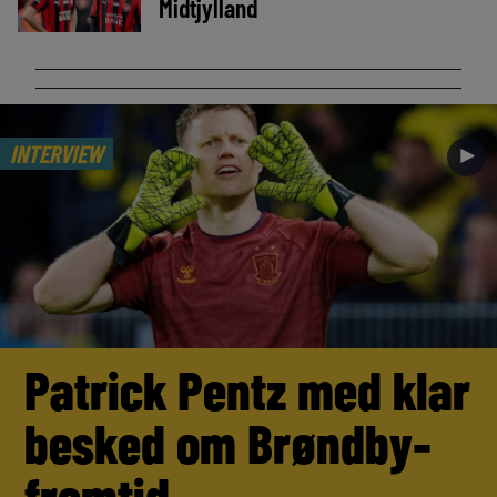
Midtjylland
INTERVIEW
►
Patrick Pentz med klar
besked om Brøndby-
fremtid