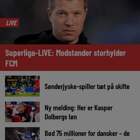
LIVE
Superliga-LIVE: Modstander storhylder
FCM
TRANSFER
Sønderjyske-spiller tæt på skifte
Ny melding: Her er Kasper
MEDIE
►
Dolbergs løn
Bød 75 millioner for dansker – de
►