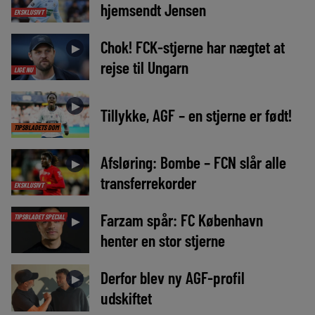
hjemsendt Jensen
EKSKLUSIVT
Chok! FCK-stjerne har nægtet at
►
rejse til Ungarn
LIGE NU
►
Tillykke, AGF – en stjerne er født!
TIPSBLADETS DOM
Afsløring: Bombe – FCN slår alle
►
transferrekorder
EKSKLUSIVT
Farzam spår: FC København
TIPSBLADET SPECIAL
►
henter en stor stjerne
Derfor blev ny AGF-profil
►
udskiftet