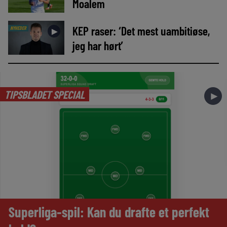
Moalem
KEP raser: ‘Det mest uambitiøse,
NYHEDER
►
jeg har hørt’
TIPSBLADET SPECIAL
►
Superliga-spil: Kan du drafte et perfekt