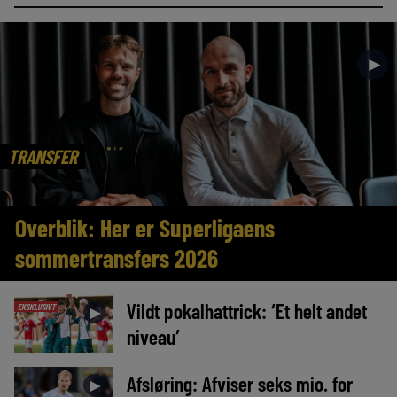
►
TRANSFER
Overblik: Her er Superligaens
sommertransfers 2026
Vildt pokalhattrick: ‘Et helt andet
EKSKLUSIVT
►
niveau’
Afsløring: Afviser seks mio. for
►