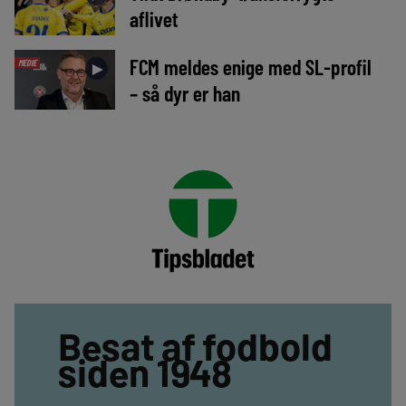
aflivet
FCM meldes enige med SL-profil
MEDIE
►
– så dyr er han
Besat af fodbold
siden 1948