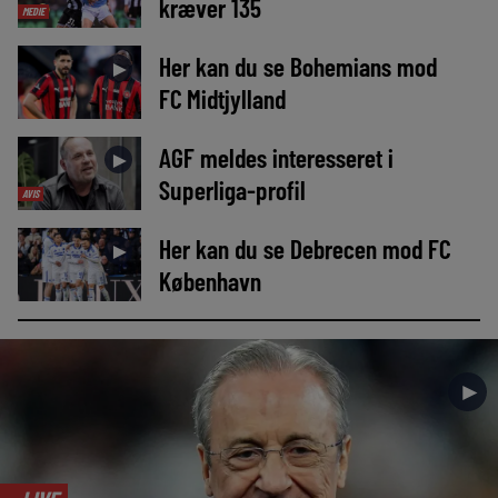
kræver 135
MEDIE
Her kan du se Bohemians mod
►
FC Midtjylland
AGF meldes interesseret i
►
Superliga-profil
AVIS
Her kan du se Debrecen mod FC
►
København
►