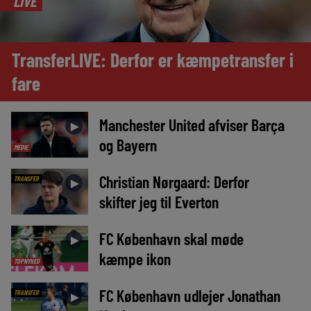
LIVE
TransferLIVE: Derfor er kæmpetransfer i
fare
Manchester United afviser Barça
►
og Bayern
MEDIE
Christian Nørgaard: Derfor
TRANSFER
►
skifter jeg til Everton
FC København skal møde
►
kæmpe ikon
TOPNYHED
FC København udlejer Jonathan
TRANSFER
►