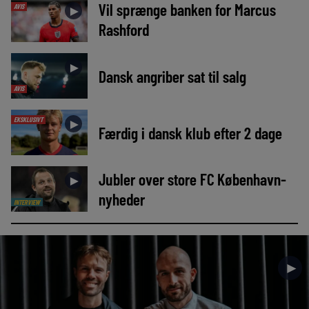
Vil sprænge banken for Marcus
AVIS
►
Rashford
►
Dansk angriber sat til salg
AVIS
EKSKLUSIVT
►
Færdig i dansk klub efter 2 dage
Jubler over store FC København-
►
nyheder
INTERVIEW
►