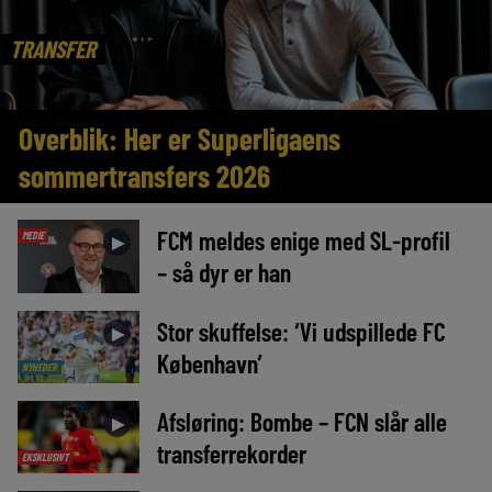
TRANSFER
Overblik: Her er Superligaens
sommertransfers 2026
FCM meldes enige med SL-profil
MEDIE
►
– så dyr er han
Stor skuffelse: ‘Vi udspillede FC
►
København’
NYHEDER
Afsløring: Bombe – FCN slår alle
►
transferrekorder
EKSKLUSIVT