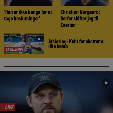
‘Han er ikke bange for at
Christian Nørgaard:
tage beslutninger’
Derfor skifter jeg til
Everton
►
Afsløring: Købt for ekstremt
lille beløb
EKSKLUSIVT
►
LIVE