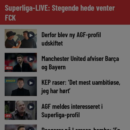
Superliga-LIVE: Stegende hede venter
FCK
Derfor blev ny AGF-profil
►
udskiftet
Manchester United afviser Barça
►
og Bayern
MEDIE
KEP raser: ‘Det mest uambitiøse,
NYHEDER
►
jeg har hørt’
AGF meldes interesseret i
►
Superliga-profil
AVIS
Reagerer på Larsson-bombe: ‘En