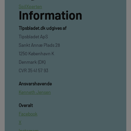
SpilXperten
Information
TIpsbladet.dk udgives af
Tipsbladet ApS
Sankt Annæ Plads 28
1250 København K
Denmark (DK)
CVR 35 41 57 93
Ansvarshavende
Kenneth Jensen
Overalt
Facebook
X
Instagram