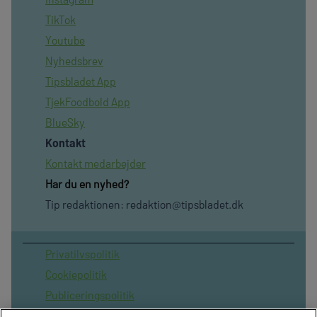
TikTok
Youtube
Nyhedsbrev
Tipsbladet App
TjekFoodbold App
BlueSky
Kontakt
Kontakt medarbejder
Har du en nyhed?
Tip redaktionen:
redaktion@tipsbladet.dk
Privatilvspolitik
Cookiepolitik
Publiceringspolitik
Vilkår for brug af sitet