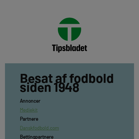
Besat af fodbold
siden 1948
Annoncer
Mediekit
Partnere
Danskfodbold.com
Bettingpartnere