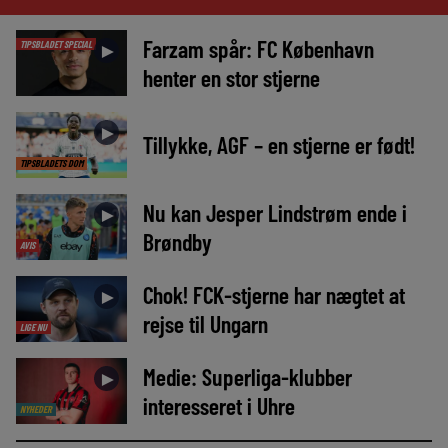
Farzam spår: FC København
TIPSBLADET SPECIAL
►
henter en stor stjerne
►
Tillykke, AGF – en stjerne er født!
TIPSBLADETS DOM
Nu kan Jesper Lindstrøm ende i
►
Brøndby
AVIS
Chok! FCK-stjerne har nægtet at
►
rejse til Ungarn
LIGE NU
Medie: Superliga-klubber
►
interesseret i Uhre
NYHEDER