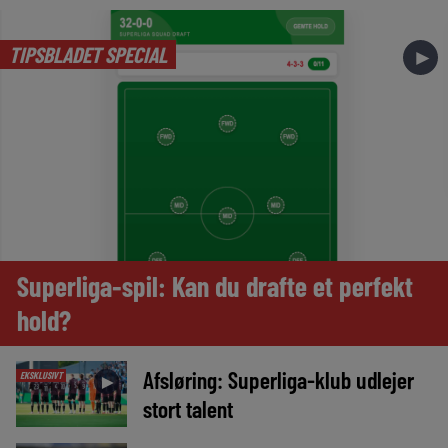
TIPSBLADET SPECIAL
►
Superliga-spil: Kan du drafte et perfekt
hold?
Afsløring: Superliga-klub udlejer
EKSKLUSIVT
►
stort talent