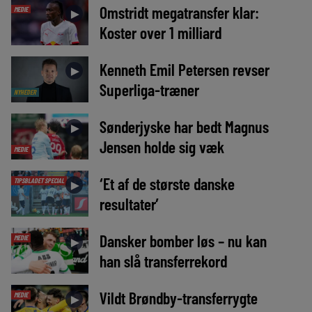
Omstridt megatransfer klar:
MEDIE
►
Koster over 1 milliard
Kenneth Emil Petersen revser
►
Superliga-træner
NYHEDER
Sønderjyske har bedt Magnus
►
Jensen holde sig væk
MEDIE
‘Et af de største danske
TIPSBLADET SPECIAL
►
resultater’
Dansker bomber løs – nu kan
MEDIE
►
han slå transferrekord
Vildt Brøndby-transferrygte
MEDIE
►