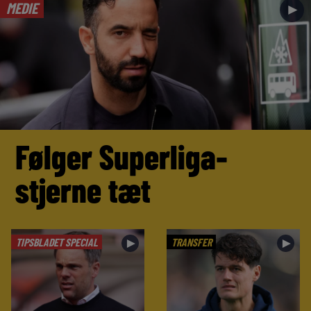
MEDIE
►
Følger Superliga-
stjerne tæt
TIPSBLADET SPECIAL
TRANSFER
►
►