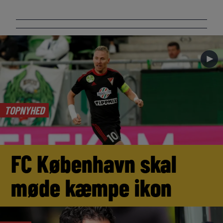
►
TOPNYHED
FC København skal
møde kæmpe ikon