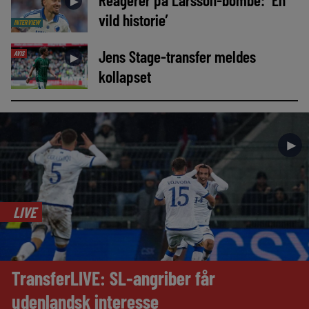
►
vild historie’
INTERVIEW
Jens Stage-transfer meldes
AVIS
►
kollapset
►
LIVE
TransferLIVE: SL-angriber får
udenlandsk interesse