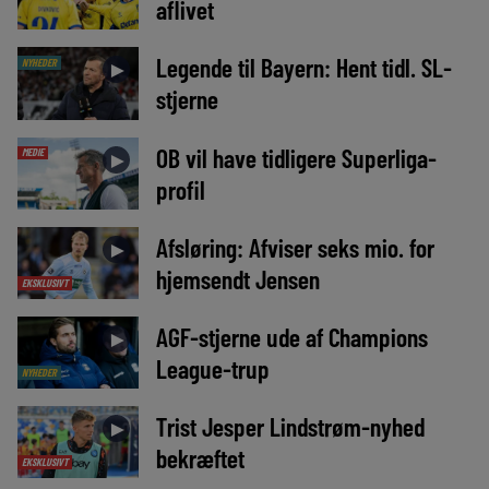
aflivet
Legende til Bayern: Hent tidl. SL-
NYHEDER
►
stjerne
OB vil have tidligere Superliga-
MEDIE
►
profil
Afsløring: Afviser seks mio. for
►
hjemsendt Jensen
EKSKLUSIVT
AGF-stjerne ude af Champions
►
League-trup
NYHEDER
Trist Jesper Lindstrøm-nyhed
►
bekræftet
EKSKLUSIVT