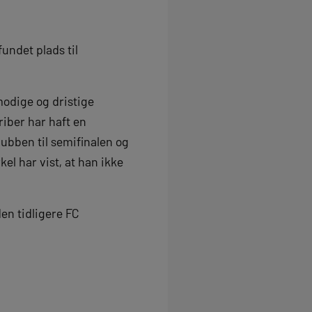
fundet plads til
odige og dristige
riber har haft en
ubben til semifinalen og
kel har vist, at han ikke
den tidligere FC