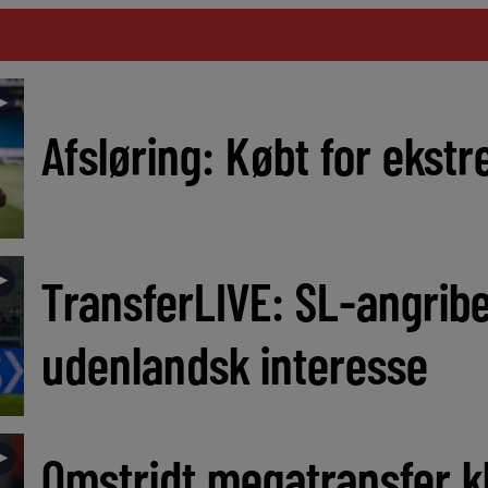
►
Afsløring: Købt for ekstre
►
TransferLIVE: SL-angribe
udenlandsk interesse
►
Omstridt megatransfer kl