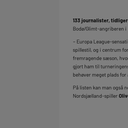
133 journalister, tidlig
Bodø/Glimt-angriberen i 
– Europa League-sensati
spillestil, og i centrum 
fremragende sæson, hvor h
gjort ham til turneringens
behøver meget plads for 
På listen kan man også no
Nordsjælland-spiller
Oli