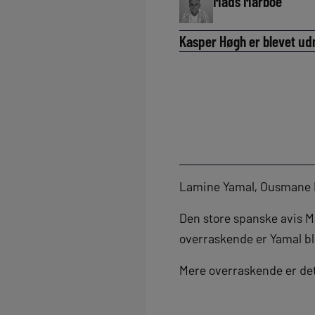
Mads Marboe
Kasper Høgh er blevet udnæ
Lamine Yamal, Ousmane 
Den store spanske avis 
overraskende er Yamal b
Mere overraskende er det