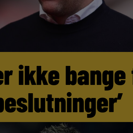
er ikke bange 
beslutninger’