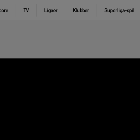
core
TV
Ligaer
Klubber
Superliga-spil