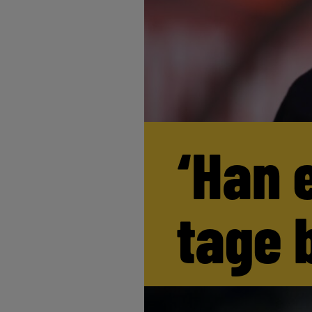
‘Han 
tage 