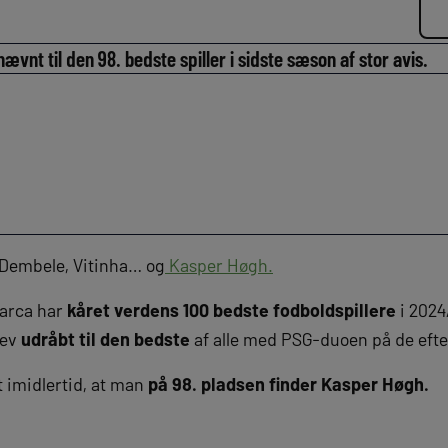
vnt til den 98. bedste spiller i sidste sæson af stor avis.
Dembele, Vitinha… og
Kasper Høgh.
Marca har
kåret verdens 100 bedste fodboldspillere
i 2024
lev
udråbt til den bedste
af alle med PSG-duoen på de efte
 imidlertid, at man
på 98. pladsen finder Kasper Høgh.