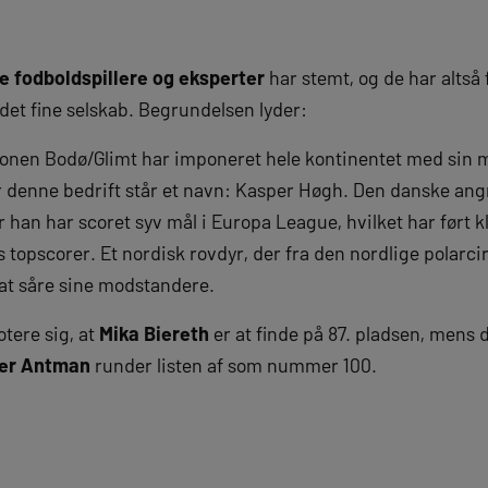
ere fodboldspillere og eksperter
har stemt, og de har altså 
det fine selskab. Begrundelsen lyder:
onen Bodø/Glimt har imponeret hele kontinentet med sin m
for denne bedrift står et navn: Kasper Høgh. Den danske ang
an har scoret syv mål i Europa League, hvilket har ført kl
 topscorer. Et nordisk rovdyr, der fra den nordlige polarcir
at såre sine modstandere.
tere sig, at
Mika Biereth
er at finde på 87. pladsen, mens 
ver Antman
runder listen af som nummer 100.