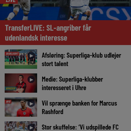
TransferLIVE: SL-angriber får
udenlandsk interesse
Afsløring: Superliga-klub udlejer
EKSKLUSIVT
►
stort talent
Medie: Superliga-klubber
►
interesseret i Uhre
NYHEDER
Vil sprænge banken for Marcus
AVIS
►
Rashford
Stor skuffelse: ‘Vi udspillede FC
►