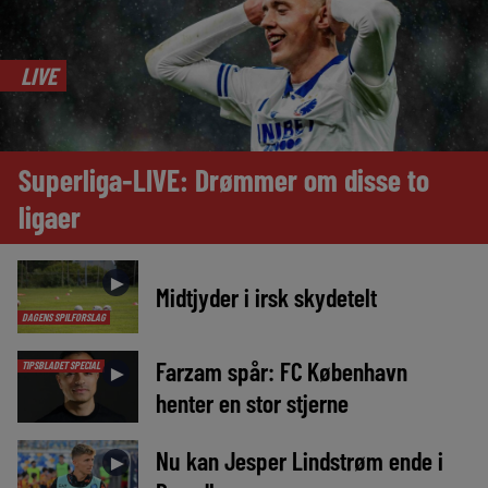
LIVE
Superliga-LIVE: Drømmer om disse to
ligaer
►
Midtjyder i irsk skydetelt
DAGENS SPILFORSLAG
Farzam spår: FC København
TIPSBLADET SPECIAL
►
henter en stor stjerne
Nu kan Jesper Lindstrøm ende i
►