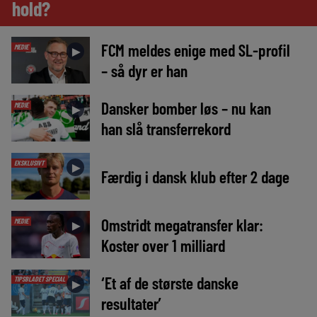
hold?
FCM meldes enige med SL-profil
MEDIE
►
– så dyr er han
Dansker bomber løs – nu kan
MEDIE
►
han slå transferrekord
EKSKLUSIVT
►
Færdig i dansk klub efter 2 dage
Omstridt megatransfer klar:
MEDIE
►
Koster over 1 milliard
‘Et af de største danske
TIPSBLADET SPECIAL
►
resultater’