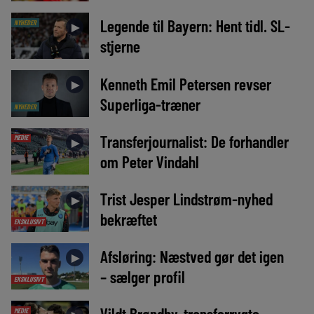
Legende til Bayern: Hent tidl. SL-
NYHEDER
►
stjerne
Kenneth Emil Petersen revser
►
Superliga-træner
NYHEDER
Transferjournalist: De forhandler
MEDIE
►
om Peter Vindahl
Trist Jesper Lindstrøm-nyhed
►
bekræftet
EKSKLUSIVT
Afsløring: Næstved gør det igen
►
– sælger profil
EKSKLUSIVT
Vildt Brøndby-transferrygte
MEDIE