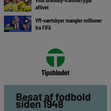
►
aflivet
VM-værtsbyer mangler millioner
►
fra FIFA
NYHEDER
Besat af fodbold
siden 1948