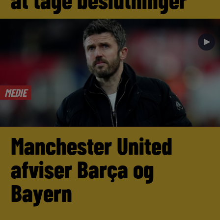
►
MEDIE
Manchester United
afviser Barça og
Bayern