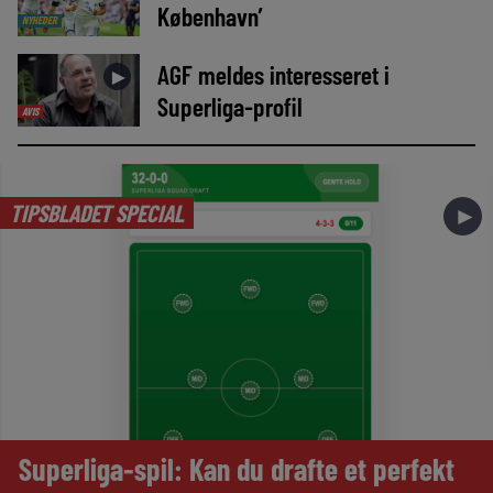
København’
NYHEDER
AGF meldes interesseret i
►
Superliga-profil
AVIS
TIPSBLADET SPECIAL
►
Superliga-spil: Kan du drafte et perfekt