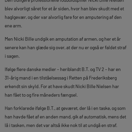
blev alvorligt såret for et år siden, hvor han blev skudt med et
haglgevær, og der var alvorlig fare for en amputering af den
ene arm.
Men Nicki Bille undgik en amputation af armen, og her et år
senere kan han glæde sig over, at der nu er også er faldet straf
i sagen.
Ifølge flere danske medier – heriblandt B.T. og TV 2 – har en
31-årig mand i en tilståelsessag i Retten på Frederiksberg
erkendt sin skyld. For at have skudt Nicki Bille Nielsen har
han fået to og fire måneders fængsel.
Han forklarede ifølge B.T., at geværet, der lå i en taske, og som
han havde fået af en anden mand, gik af automatisk, mens det
lå i tasken, men det var altså ikke nok til at undgå en straf.