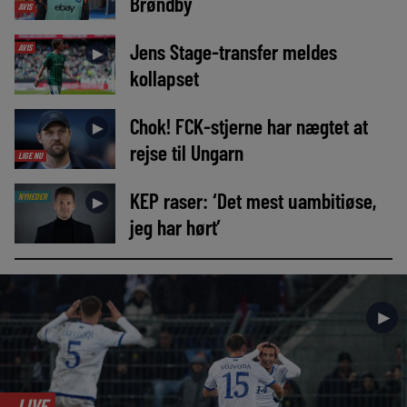
Brøndby
AVIS
Jens Stage-transfer meldes
AVIS
►
kollapset
Chok! FCK-stjerne har nægtet at
►
rejse til Ungarn
LIGE NU
KEP raser: ‘Det mest uambitiøse,
NYHEDER
►
jeg har hørt’
►
LIVE