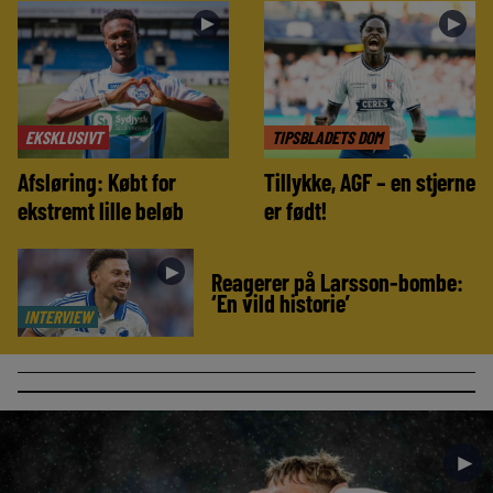
►
►
EKSKLUSIVT
TIPSBLADETS DOM
Afsløring: Købt for
Tillykke, AGF – en stjerne
ekstremt lille beløb
er født!
►
Reagerer på Larsson-bombe:
‘En vild historie’
INTERVIEW
►