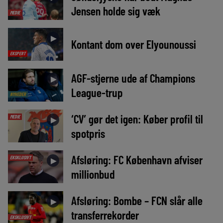
Jensen holde sig væk
MEDIE
►
Kontant dom over Elyounoussi
EKSPERT
AGF-stjerne ude af Champions
►
League-trup
NYHEDER
‘CV’ gør det igen: Køber profil til
MEDIE
►
spotpris
Afsløring: FC København afviser
EKSKLUSIVT
►
millionbud
Afsløring: Bombe – FCN slår alle
►
transferrekorder
EKSKLUSIVT