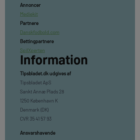
Annoncer
Mediekit
Partnere
Danskfodbold.com
Bettingpartnere
SpilXperten
Information
TIpsbladet.dk udgives af
Tipsbladet ApS
Sankt Annæ Plads 28
1250 København K
Denmark (DK)
CVR 35 41 57 93
Ansvarshavende