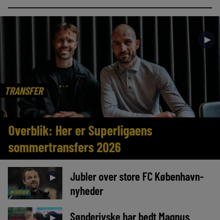
►
TRANSFER
Overblik: Her er Superligaens
sommertransfers 2026
Jubler over store FC København-
►
nyheder
INTERVIEW
Sønderjyske har bedt Magnus
►