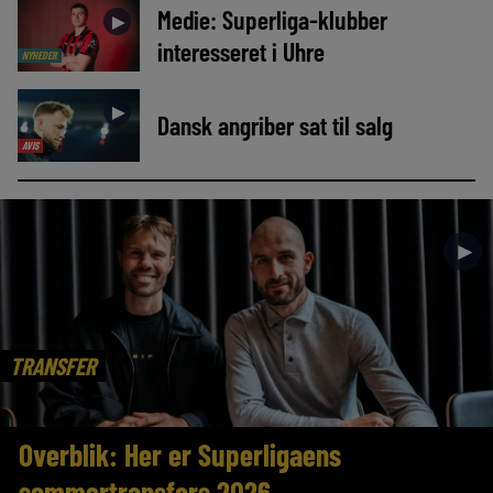
Medie: Superliga-klubber
►
interesseret i Uhre
NYHEDER
►
Dansk angriber sat til salg
AVIS
►
TRANSFER
Overblik: Her er Superligaens
sommertransfers 2026