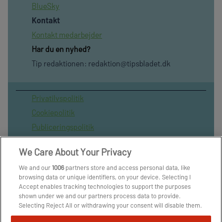
BlueSky
Kontakt
Kontakt medarbejder
Har du en nyhed?
Tip redaktionen:
redaktion@tipsbladet.dk
Privatilvspolitik
Cookiepolitik
Publiceringspolitik
Vilkår for brug af sitet
We Care About Your Privacy
Spil ansvarligt
We and our
1006
partners store and access personal data, like
Administrer samtykke
browsing data or unique identifiers, on your device. Selecting I
Arkiv
Accept enables tracking technologies to support the purposes
shown under we and our partners process data to provide.
Om os
Selecting Reject All or withdrawing your consent will disable them.
Skribenter
If trackers are disabled, some content and ads you see may not be