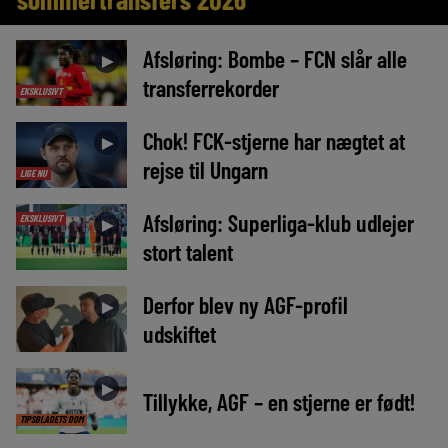
Afsløring: Bombe – FCN slår alle
►
transferrekorder
EKSKLUSIVT
Chok! FCK-stjerne har nægtet at
►
rejse til Ungarn
LIGE NU
Afsløring: Superliga-klub udlejer
EKSKLUSIVT
►
stort talent
Derfor blev ny AGF-profil
►
udskiftet
►
Tillykke, AGF – en stjerne er født!
TIPSBLADETS DOM