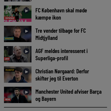
FC København skal møde
►
kæmpe ikon
TOPNYHED
Tre vender tilbage for FC
►
Midtjylland
NYHEDER
AGF meldes interesseret i
►
Superliga-profil
AVIS
Christian Nørgaard: Derfor
TRANSFER
►
skifter jeg til Everton
Manchester United afviser Barça
►
og Bayern
MEDIE