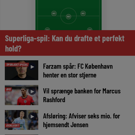
Superliga-spil: Kan du drafte et perfekt
hold?
Farzam spår: FC København
TIPSBLADET SPECIAL
►
henter en stor stjerne
Vil sprænge banken for Marcus
AVIS
►
Rashford
Afsløring: Afviser seks mio. for
►
hjemsendt Jensen
EKSKLUSIVT