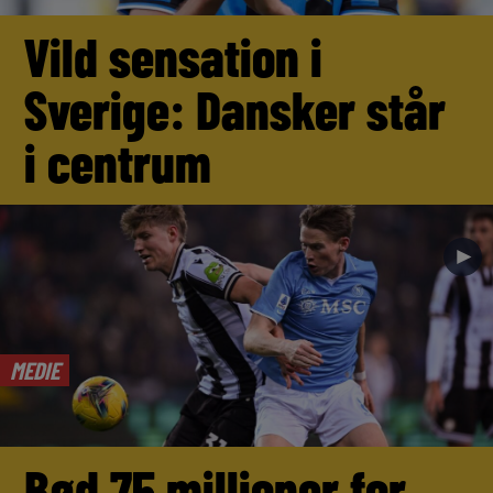
Vild sensation i
Sverige: Dansker står
i centrum
►
MEDIE
Bød 75 millioner for