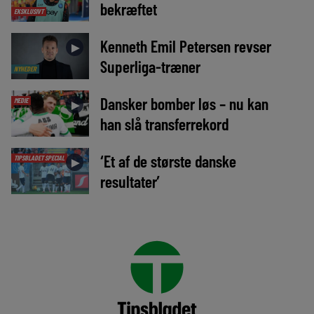
bekræftet
EKSKLUSIVT
Kenneth Emil Petersen revser
►
Superliga-træner
NYHEDER
Dansker bomber løs – nu kan
MEDIE
►
han slå transferrekord
‘Et af de største danske
TIPSBLADET SPECIAL
►
resultater’