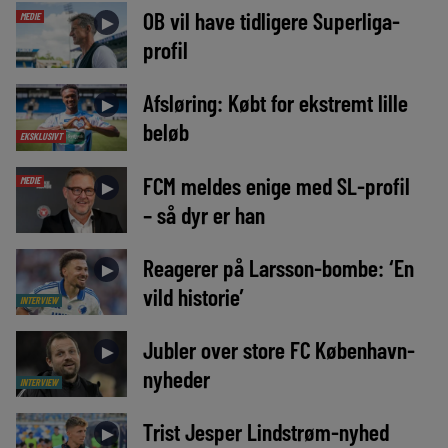
OB vil have tidligere Superliga-
MEDIE
►
profil
Afsløring: Købt for ekstremt lille
►
beløb
EKSKLUSIVT
FCM meldes enige med SL-profil
MEDIE
►
– så dyr er han
Reagerer på Larsson-bombe: ‘En
►
vild historie’
INTERVIEW
Jubler over store FC København-
►
nyheder
INTERVIEW
Trist Jesper Lindstrøm-nyhed
►