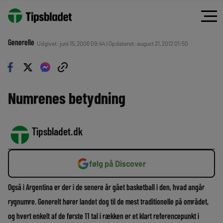
Generelle
Udgivet: juni 15, 2006 09:44 | Opdateret: august 21, 2012 01:50
Numrenes betydning
Tipsbladet.dk
følg på Discover
Også i Argentina er der i de senere år gået basketball i den, hvad angår
rygnumre. Generelt hører landet dog til de mest traditionelle på området,
og hvert enkelt af de første 11 tal i rækken er et klart referencepunkt i