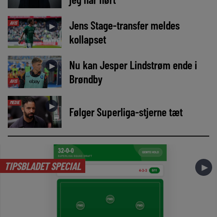
Jens Stage-transfer meldes
AVIS
►
kollapset
Nu kan Jesper Lindstrøm ende i
►
Brøndby
AVIS
MEDIE
►
Følger Superliga-stjerne tæt
TIPSBLADET SPECIAL
►