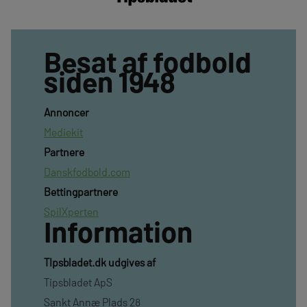
Besat af fodbold
siden 1948
Annoncer
Mediekit
Partnere
Danskfodbold.com
Bettingpartnere
SpilXperten
Information
TIpsbladet.dk udgives af
Tipsbladet ApS
Sankt Annæ Plads 28