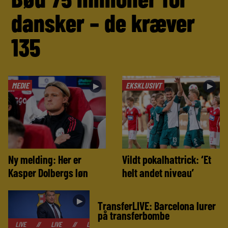
dansker – de kræver
135
MEDIE
EKSKLUSIVT
►
►
Ny melding: Her er
Vildt pokalhattrick: ‘Et
Kasper Dolbergs løn
helt andet niveau’
►
TransferLIVE: Barcelona lurer
på transferbombe
//
LIVE
//
LIVE
//
LIVE
//
LIVE
//
LIVE
//
LIVE
//