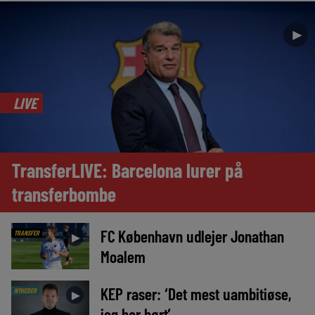
►
LIVE
TransferLIVE: Barcelona lurer på
transferbombe
FC København udlejer Jonathan
TRANSFER
►
Moalem
KEP raser: ‘Det mest uambitiøse,
NYHEDER
►
jeg har hørt’