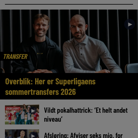
►
TRANSFER
Overblik: Her er Superligaens
sommertransfers 2026
Vildt pokalhattrick: ‘Et helt andet
EKSKLUSIVT
►
niveau’
Afsløring: Afviser seks mio. for
►