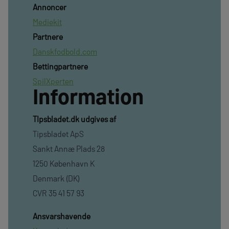
Annoncer
Mediekit
Partnere
Danskfodbold.com
Bettingpartnere
SpilXperten
Information
TIpsbladet.dk udgives af
Tipsbladet ApS
Sankt Annæ Plads 28
1250 København K
Denmark (DK)
CVR 35 41 57 93
Ansvarshavende