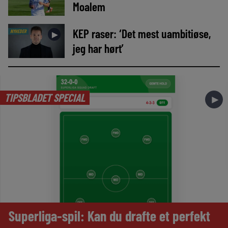
Moalem
KEP raser: ‘Det mest uambitiøse,
NYHEDER
►
jeg har hørt’
TIPSBLADET SPECIAL
►
Superliga-spil: Kan du drafte et perfekt