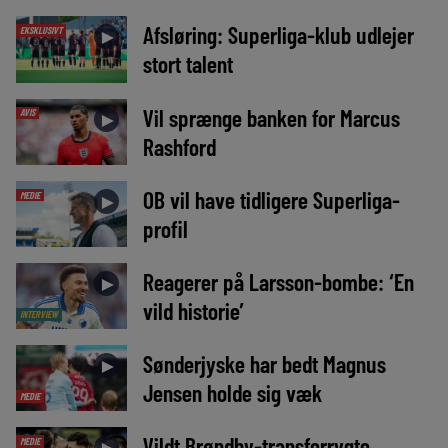
Afsløring: Superliga-klub udlejer
EKSKLUSIVT
►
stort talent
Vil sprænge banken for Marcus
AVIS
►
Rashford
OB vil have tidligere Superliga-
MEDIE
►
profil
Reagerer på Larsson-bombe: ‘En
►
vild historie’
INTERVIEW
Sønderjyske har bedt Magnus
►
Jensen holde sig væk
MEDIE
Vildt Brøndby-transferrygte
MEDIE
►