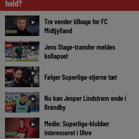
hold?
Tre vender tilbage for FC
►
Midtjylland
NYHEDER
Jens Stage-transfer meldes
AVIS
►
kollapset
MEDIE
►
Følger Superliga-stjerne tæt
Nu kan Jesper Lindstrøm ende i
►
Brøndby
AVIS
Medie: Superliga-klubber
►
interesseret i Uhre
NYHEDER