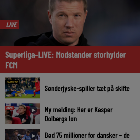
LIVE
Superliga-LIVE: Modstander storhylder
FCM
TRANSFER
Sønderjyske-spiller tæt på skifte
Ny melding: Her er Kasper
MEDIE
►
Dolbergs løn
Bød 75 millioner for dansker – de
►