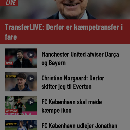
LIVE
TransferLIVE: Derfor er kæmpetransfer i
fare
Manchester United afviser Barça
►
og Bayern
MEDIE
Christian Nørgaard: Derfor
TRANSFER
►
skifter jeg til Everton
FC København skal møde
►
kæmpe ikon
TOPNYHED
FC København udlejer Jonathan
TRANSFER
►