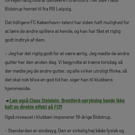
Bidstrup hentet til fra RB Leipzig.
Det tidligere FC København-talent har siden haft mulighed for
at lære de andre spillere at kende, og han har fået et rigtig
godt indtryk af dem.
– Jeg har det rigtig godt for at være ærlig. Jeg mødte de andre
gutter her den anden dag. Vi begyndte at træne torsdag, så
der mødte jeg de andre gutter, og alle virker utroligt flinke, så
det skal nok blive en god tid her, siger han til klubbens
hjemmeside.
Læs også:
Claus Steinlein: Brentford-oprykning havde ikke
haft en direkte effekt på FCM
Også niveauet i klubben imponerer 19-årige Bidstrup.
– Standarden er sindssyg. Den er virkelig høj både fysisk og