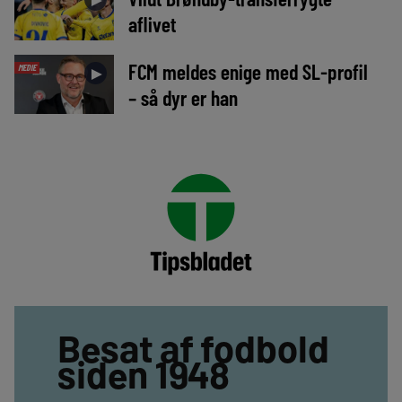
aflivet
FCM meldes enige med SL-profil
MEDIE
►
– så dyr er han
Besat af fodbold
siden 1948