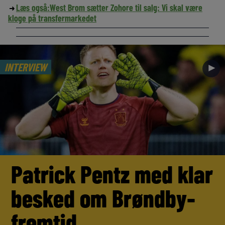
Læs også:
West Brom sætter Zohore til salg: Vi skal være
kloge på transfermarkedet
INTERVIEW
►
Patrick Pentz med klar
besked om Brøndby-
fremtid