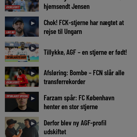
hjemsendt Jensen
EKSKLUSIVT
Chok! FCK-stjerne har nægtet at
►
rejse til Ungarn
LIGE NU
►
Tillykke, AGF – en stjerne er født!
TIPSBLADETS DOM
Afsløring: Bombe – FCN slår alle
►
transferrekorder
EKSKLUSIVT
Farzam spår: FC København
TIPSBLADET SPECIAL
►
henter en stor stjerne
Derfor blev ny AGF-profil
►
udskiftet