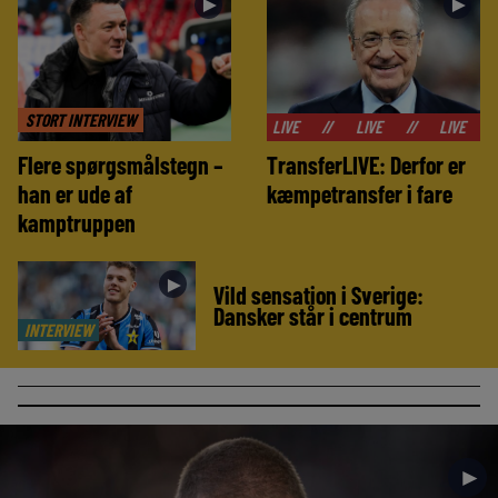
►
►
STORT INTERVIEW
//
LIVE
//
LIVE
//
LIVE
//
LIVE
Flere spørgsmålstegn –
TransferLIVE: Derfor er
han er ude af
kæmpetransfer i fare
kamptruppen
►
Vild sensation i Sverige:
Dansker står i centrum
INTERVIEW
►