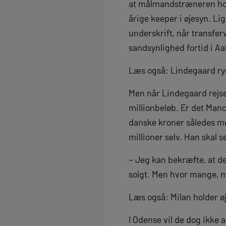
at målmandstræneren hos 
årige keeper i øjesyn. Lig
underskrift, når transfer
sandsynlighed fortid i Aa
Læs også: Lindegaard ryg
Men når Lindegaard rejse
millionbeløb. Er det Man
danske kroner således me
millioner selv. Han skal 
– Jeg kan bekræfte, at de
solgt. Men hvor mange, må
Læs også: Milan holder 
I Odense vil de dog ikke 