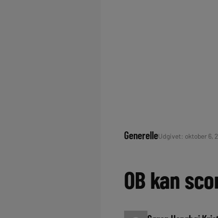
Generelle
Udgivet: oktober 6, 
OB kan sco