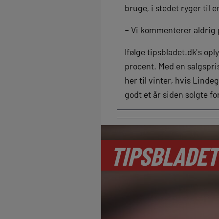
bruge, i stedet ryger til 
– Vi kommenterer aldrig 
Ifølge tipsbladet.dk’s op
procent. Med en salgspris
her til vinter, hvis Lind
godt et år siden solgte fo
TIPSBLADET