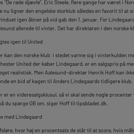
“De røde djævle”, Eric Steele, flere gange har været i Norg
e nu ligner den engelske storklub således en favorit til at 
vinduet igen åbner på vid gab den 1. januar. For Lindegaard 
lesund allerede til vinter. Det har direktøren i den norske k
tes igen til United
r kan den norske klub i stedet varme sig i vinterkulden me
chester United der køber Lindegaard, er en salgspris på me
get realistisk. Men Aalesund-direktør Henrik Hoff kan ikke
sende en bid af kagen til Anders Lindegaards tidligere klub,
r er en videresalgsklusul, så vi skal sende nogle procenter 
 du spørge OB om, siger Hoff til tipsbladet.dk.
øje med Lindegaard
afsløre, hvor høj en procentsats de står til at score, hvis 