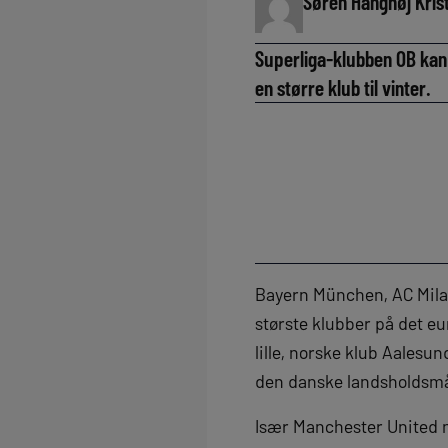
Søren Hanghøj Kris
Superliga-klubben OB kan s
en større klub til vinter.
Bayern München, AC Milan
største klubber på det e
lille, norske klub Aalesu
den danske landsholdsm
Især Manchester United n