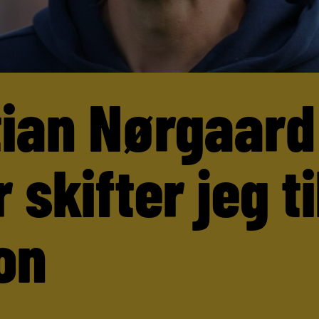
tian Nørgaard
 skifter jeg ti
on