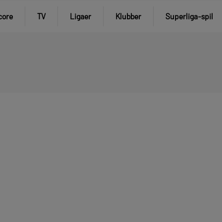
core
TV
Ligaer
Klubber
Superliga-spil