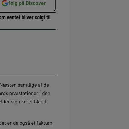
følg på Discover
 ventet bliver solgt til
 Næsten samtlige af de
ards præstationer i den
der sig i koret blandt
et er da også et faktum,