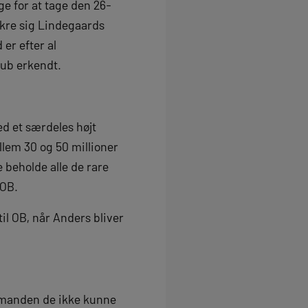
e for at tage den 26-
sikre sig Lindegaards
er efter al
lub erkendt.
d et særdeles højt
llem 30 og 50 millioner
 beholde alle de rare
 OB.
til OB, når Anders bliver
målmanden de ikke kunne