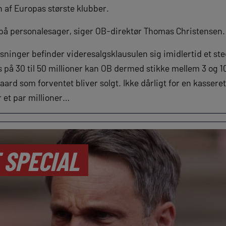
en af Europas største klubber.
på personalesager, siger OB-direktør Thomas Christensen.
lysninger befinder videresalgsklausulen sig imidlertid et st
 på 30 til 50 millioner kan OB dermed stikke mellem 3 og 10
egaard som forventet bliver solgt. Ikke dårligt for en kasse
r et par millioner…
 SPECIAL