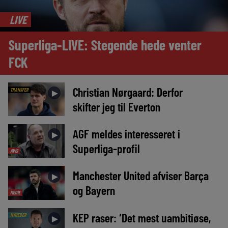
LIVE
Superliga-LIVE: Stegende hede venter
FCK
Christian Nørgaard: Derfor
TRANSFER
►
skifter jeg til Everton
AGF meldes interesseret i
►
Superliga-profil
AVIS
Manchester United afviser Barça
►
og Bayern
MEDIE
KEP raser: ‘Det mest uambitiøse,
NYHEDER
►