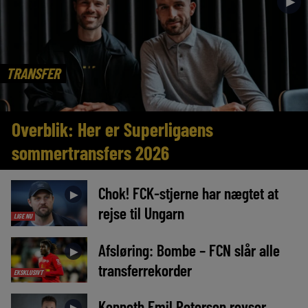
►
TRANSFER
Overblik: Her er Superligaens
sommertransfers 2026
Chok! FCK-stjerne har nægtet at
►
rejse til Ungarn
LIGE NU
Afsløring: Bombe – FCN slår alle
►
transferrekorder
EKSKLUSIVT
Kenneth Emil Petersen revser
►