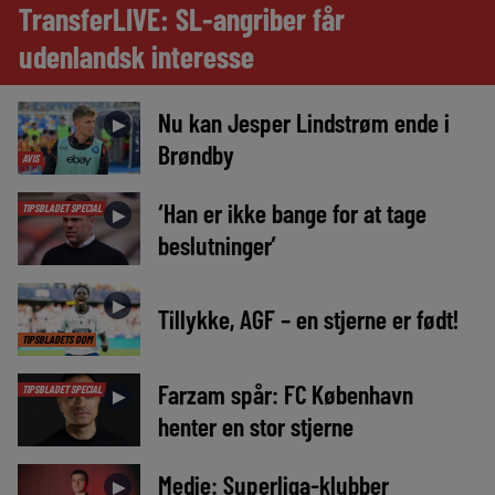
TransferLIVE: SL-angriber får
udenlandsk interesse
Nu kan Jesper Lindstrøm ende i
►
Brøndby
AVIS
‘Han er ikke bange for at tage
TIPSBLADET SPECIAL
►
beslutninger’
►
Tillykke, AGF – en stjerne er født!
TIPSBLADETS DOM
Farzam spår: FC København
TIPSBLADET SPECIAL
►
henter en stor stjerne
Medie: Superliga-klubber
►