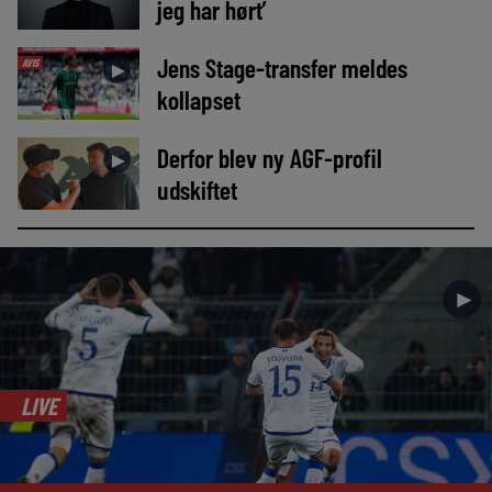
jeg har hørt’
Jens Stage-transfer meldes
AVIS
►
kollapset
Derfor blev ny AGF-profil
►
udskiftet
►
LIVE