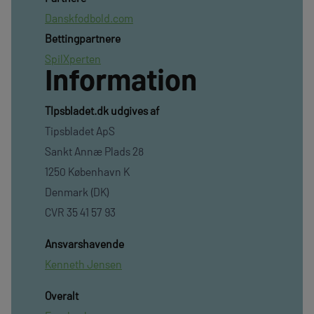
Danskfodbold.com
Bettingpartnere
SpilXperten
Information
TIpsbladet.dk udgives af
Tipsbladet ApS
Sankt Annæ Plads 28
1250 København K
Denmark (DK)
CVR 35 41 57 93
Ansvarshavende
Kenneth Jensen
Overalt