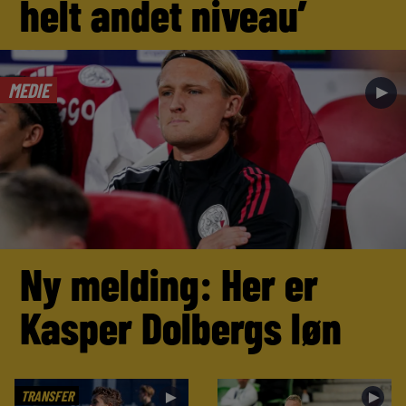
helt andet niveau’
MEDIE
►
Ny melding: Her er
Kasper Dolbergs løn
TRANSFER
►
►