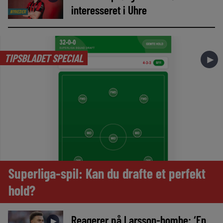
interesseret i Uhre
NYHEDER
TIPSBLADET SPECIAL
►
Superliga-spil: Kan du drafte et perfekt
hold?
Reagerer på Larsson-bombe: ‘En
►