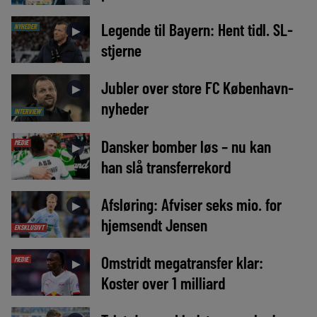
Legende til Bayern: Hent tidl. SL-
NYHEDER
►
stjerne
Jubler over store FC København-
►
nyheder
INTERVIEW
Dansker bomber løs – nu kan
MEDIE
►
han slå transferrekord
Afsløring: Afviser seks mio. for
►
hjemsendt Jensen
EKSKLUSIVT
Omstridt megatransfer klar:
MEDIE
►
Koster over 1 milliard