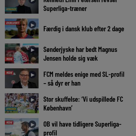
Superliga-træner
NYHEDER
EKSKLUSIVT
►
Færdig i dansk klub efter 2 dage
Sønderjyske har bedt Magnus
►
Jensen holde sig væk
MEDIE
FCM meldes enige med SL-profil
MEDIE
►
– så dyr er han
Stor skuffelse: ‘Vi udspillede FC
►
København’
NYHEDER
OB vil have tidligere Superliga-
MEDIE
►
profil