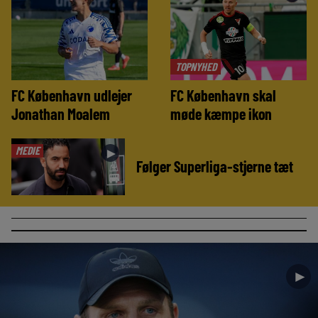
TOPNYHED
FC København udlejer
FC København skal
Jonathan Moalem
møde kæmpe ikon
MEDIE
►
Følger Superliga-stjerne tæt
►