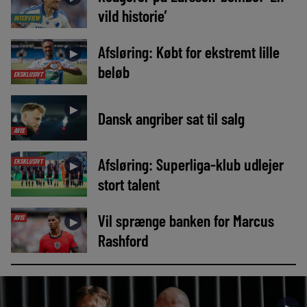
vild historie’
INTERVIEW
Afsløring: Købt for ekstremt lille
►
beløb
EKSKLUSIVT
►
Dansk angriber sat til salg
AVIS
Afsløring: Superliga-klub udlejer
EKSKLUSIVT
►
stort talent
Vil sprænge banken for Marcus
AVIS
►
Rashford