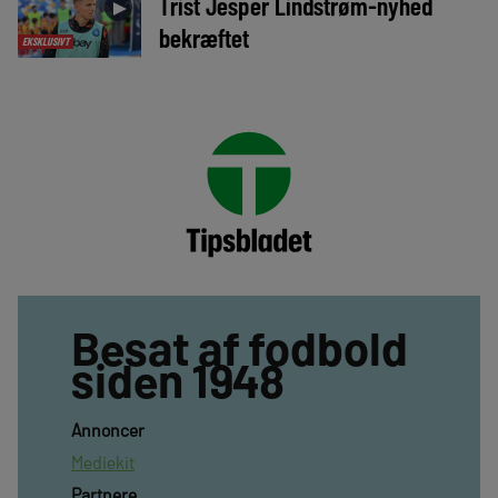
Trist Jesper Lindstrøm-nyhed
►
bekræftet
EKSKLUSIVT
Besat af fodbold
siden 1948
Annoncer
Mediekit
Partnere