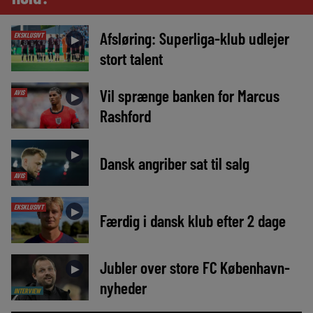
Afsløring: Superliga-klub udlejer
EKSKLUSIVT
►
stort talent
Vil sprænge banken for Marcus
AVIS
►
Rashford
►
Dansk angriber sat til salg
AVIS
EKSKLUSIVT
►
Færdig i dansk klub efter 2 dage
Jubler over store FC København-
►
nyheder
INTERVIEW