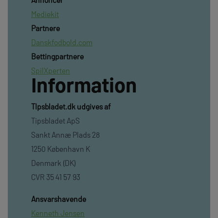
Mediekit
Partnere
Danskfodbold.com
Bettingpartnere
SpilXperten
Information
TIpsbladet.dk udgives af
Tipsbladet ApS
Sankt Annæ Plads 28
1250 København K
Denmark (DK)
CVR 35 41 57 93
Ansvarshavende
Kenneth Jensen