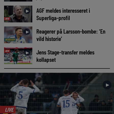
AGF meldes interesseret i
►
Superliga-profil
AVIS
Reagerer på Larsson-bombe: ‘En
►
vild historie’
INTERVIEW
Jens Stage-transfer meldes
AVIS
►
kollapset
►
LIVE