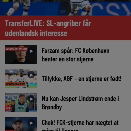
TransferLIVE: SL-angriber får
udenlandsk interesse
Farzam spår: FC København
TIPSBLADET SPECIAL
►
henter en stor stjerne
►
Tillykke, AGF – en stjerne er født!
TIPSBLADETS DOM
Nu kan Jesper Lindstrøm ende i
►
Brøndby
AVIS
Chok! FCK-stjerne har nægtet at
►
rejse til Ungarn