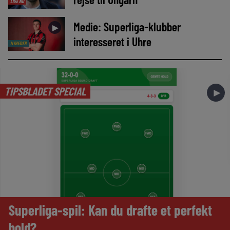
LIGE NU
Medie: Superliga-klubber
►
interesseret i Uhre
NYHEDER
TIPSBLADET SPECIAL
►
Superliga-spil: Kan du drafte et perfekt
hold?