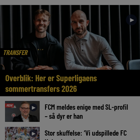
►
TRANSFER
Overblik: Her er Superligaens
sommertransfers 2026
FCM meldes enige med SL-profil
MEDIE
►
– så dyr er han
Stor skuffelse: ‘Vi udspillede FC
►