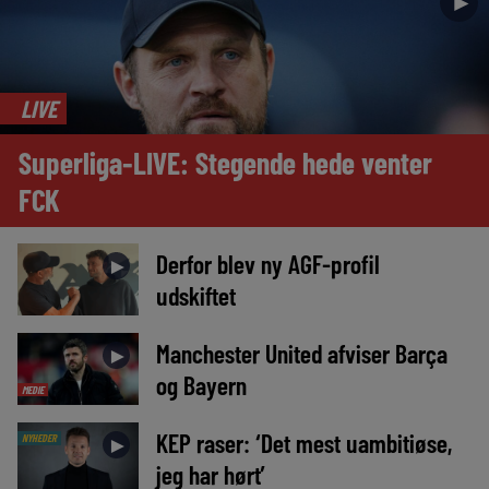
►
LIVE
Superliga-LIVE: Stegende hede venter
FCK
Derfor blev ny AGF-profil
►
udskiftet
Manchester United afviser Barça
►
og Bayern
MEDIE
KEP raser: ‘Det mest uambitiøse,
NYHEDER
►
jeg har hørt’