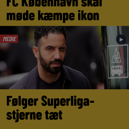
FC København skal
møde kæmpe ikon
MEDIE
►
Følger Superliga-
stjerne tæt