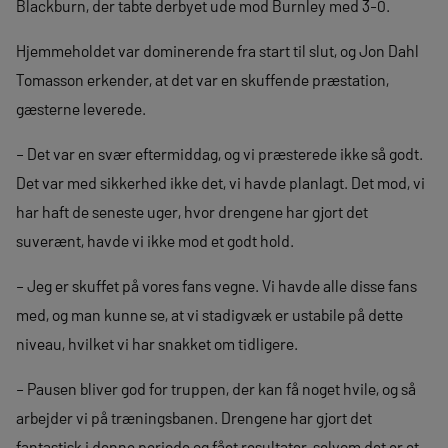
Blackburn, der tabte derbyet ude mod Burnley med 3-0.
Hjemmeholdet var dominerende fra start til slut, og Jon Dahl
Tomasson erkender, at det var en skuffende præstation,
gæsterne leverede.
– Det var en svær eftermiddag, og vi præsterede ikke så godt.
Det var med sikkerhed ikke det, vi havde planlagt. Det mod, vi
har haft de seneste uger, hvor drengene har gjort det
suverænt, havde vi ikke mod et godt hold.
– Jeg er skuffet på vores fans vegne. Vi havde alle disse fans
med, og man kunne se, at vi stadigvæk er ustabile på dette
niveau, hvilket vi har snakket om tidligere.
– Pausen bliver god for truppen, der kan få noget hvile, og så
arbejder vi på træningsbanen. Drengene har gjort det
fantastisk i denne periode og fået resultater, selvom det er et