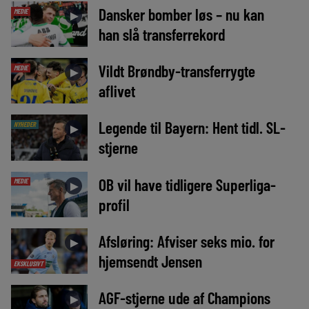
Dansker bomber løs – nu kan
MEDIE
►
han slå transferrekord
Vildt Brøndby-transferrygte
MEDIE
►
aflivet
Legende til Bayern: Hent tidl. SL-
NYHEDER
►
stjerne
OB vil have tidligere Superliga-
MEDIE
►
profil
Afsløring: Afviser seks mio. for
►
hjemsendt Jensen
EKSKLUSIVT
AGF-stjerne ude af Champions
►