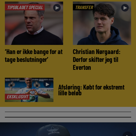
TIPSBLADET SPECIAL
TRANSFER
►
►
‘Han er ikke bange for at
Christian Nørgaard:
tage beslutninger’
Derfor skifter jeg til
Everton
►
Afsløring: Købt for ekstremt
lille beløb
EKSKLUSIVT