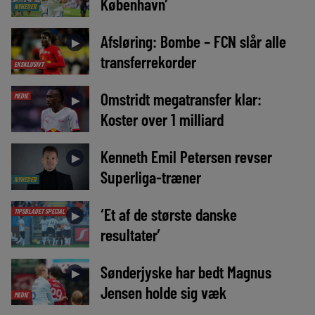
København’
NYHEDER
Afsløring: Bombe – FCN slår alle
►
transferrekorder
EKSKLUSIVT
Omstridt megatransfer klar:
MEDIE
►
Koster over 1 milliard
Kenneth Emil Petersen revser
►
Superliga-træner
NYHEDER
‘Et af de største danske
TIPSBLADET SPECIAL
►
resultater’
Sønderjyske har bedt Magnus
►
Jensen holde sig væk
MEDIE