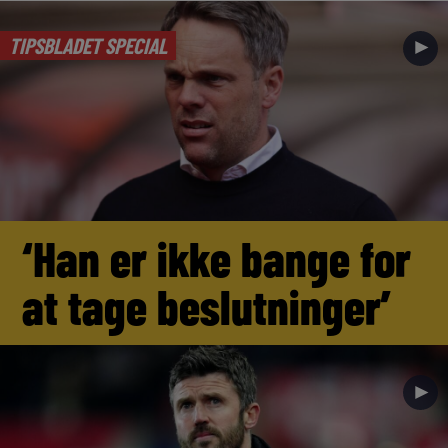
TIPSBLADET SPECIAL
►
‘Han er ikke bange for
at tage beslutninger’
►