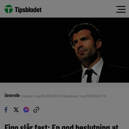
Generelle
Udgivet: maj 29, 2020 06:57 | Opdateret: maj 29, 2020 07:10
Figo slår fast: En god beslutning at