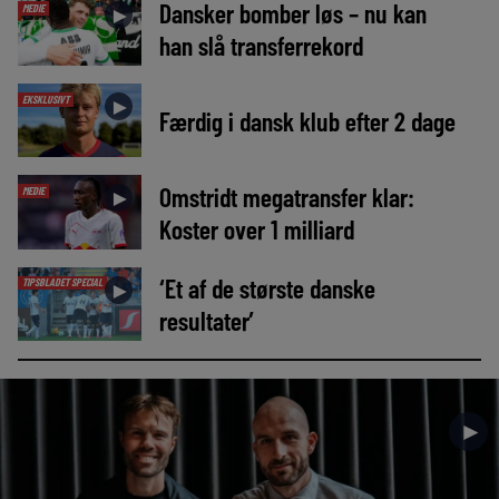
Dansker bomber løs – nu kan
MEDIE
►
han slå transferrekord
EKSKLUSIVT
►
Færdig i dansk klub efter 2 dage
Omstridt megatransfer klar:
MEDIE
►
Koster over 1 milliard
‘Et af de største danske
TIPSBLADET SPECIAL
►
resultater’
►