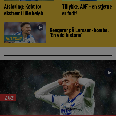
Afsløring: Købt for
Tillykke, AGF – en stjerne
ekstremt lille beløb
er født!
►
Reagerer på Larsson-bombe:
‘En vild historie’
INTERVIEW
►
LIVE