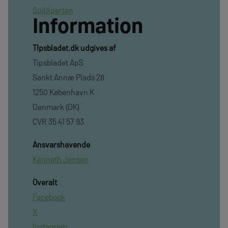
SpilXperten
Information
TIpsbladet.dk udgives af
Tipsbladet ApS
Sankt Annæ Plads 28
1250 København K
Denmark (DK)
CVR 35 41 57 93
Ansvarshavende
Kenneth Jensen
Overalt
Facebook
X
Instagram