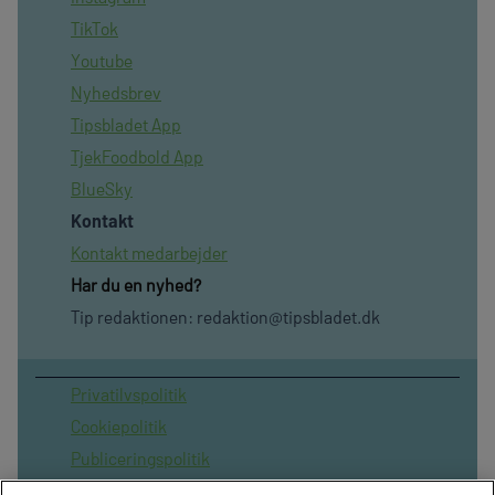
TikTok
Youtube
Nyhedsbrev
Tipsbladet App
TjekFoodbold App
BlueSky
Kontakt
Kontakt medarbejder
Har du en nyhed?
Tip redaktionen:
redaktion@tipsbladet.dk
Privatilvspolitik
Cookiepolitik
Publiceringspolitik
Vilkår for brug af sitet