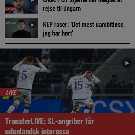
rejse til Ungarn
LIGE NU
KEP raser: ‘Det mest uambitiøse,
NYHEDER
►
jeg har hørt’
►
LIVE
TransferLIVE: SL-angriber får
udenlandsk interesse