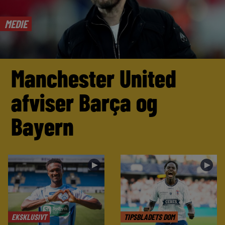
MEDIE
Manchester United
afviser Barça og
Bayern
►
►
EKSKLUSIVT
TIPSBLADETS DOM