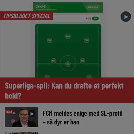
TIPSBLADET SPECIAL
►
Superliga-spil: Kan du drafte et perfekt
hold?
FCM meldes enige med SL-profil
MEDIE
►
– så dyr er han