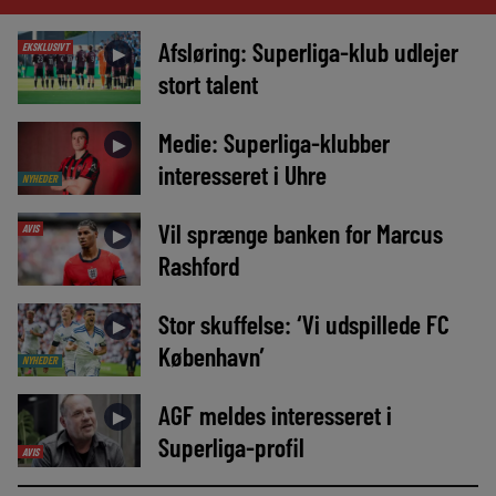
Afsløring: Superliga-klub udlejer
EKSKLUSIVT
►
stort talent
Medie: Superliga-klubber
►
interesseret i Uhre
NYHEDER
Vil sprænge banken for Marcus
AVIS
►
Rashford
Stor skuffelse: ‘Vi udspillede FC
►
København’
NYHEDER
AGF meldes interesseret i
►
Superliga-profil
AVIS