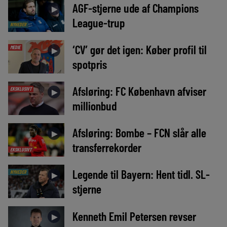
AGF-stjerne ude af Champions
►
League-trup
NYHEDER
‘CV’ gør det igen: Køber profil til
MEDIE
►
spotpris
Afsløring: FC København afviser
EKSKLUSIVT
►
millionbud
Afsløring: Bombe – FCN slår alle
►
transferrekorder
EKSKLUSIVT
Legende til Bayern: Hent tidl. SL-
NYHEDER
►
stjerne
Kenneth Emil Petersen revser
►