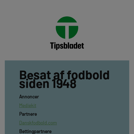
Besat af fodbold
siden 1948
Annoncer
Mediekit
Partnere
Danskfodbold.com
Bettingpartnere