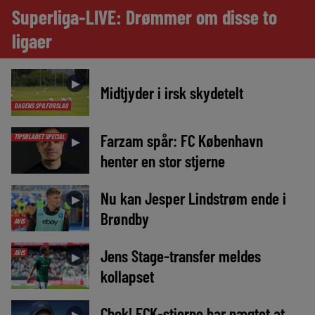
Superliga-LIVE: Drømmer om disse to
ligaer
►
Midtjyder i irsk skydetelt
DAGENS SPILFORSLAG
Farzam spår: FC København
TIPSBLADET SPECIAL
►
henter en stor stjerne
Nu kan Jesper Lindstrøm ende i
►
Brøndby
AVIS
Jens Stage-transfer meldes
AVIS
►
kollapset
Chok! FCK-stjerne har nægtet at
►