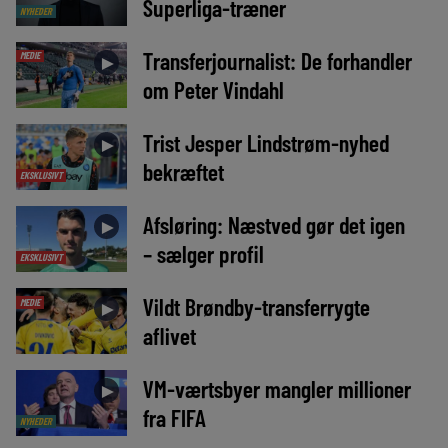
Superliga-træner
NYHEDER
Transferjournalist: De forhandler
MEDIE
►
om Peter Vindahl
Trist Jesper Lindstrøm-nyhed
►
bekræftet
EKSKLUSIVT
Afsløring: Næstved gør det igen
►
– sælger profil
EKSKLUSIVT
Vildt Brøndby-transferrygte
MEDIE
►
aflivet
VM-værtsbyer mangler millioner
►
fra FIFA
NYHEDER