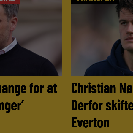
bange for at
Christian N
nger’
Derfor skifte
Everton