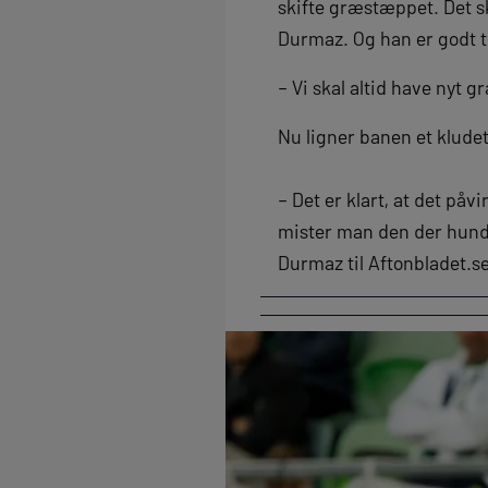
skifte græstæppet. Det s
Durmaz. Og han er godt t
– Vi skal altid have nyt 
Nu ligner banen et kludet
– Det er klart, at det på
mister man den der hundr
Durmaz til Aftonbladet.s