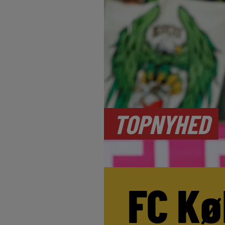
TOPNYHED
FC Kø