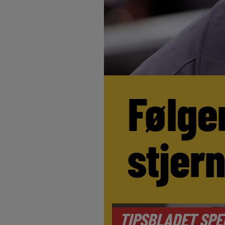
Følge
stjer
TIPSBLADET SPE