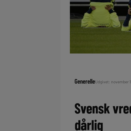
Generelle
Udgivet: november 12
Svensk vre
dårlig