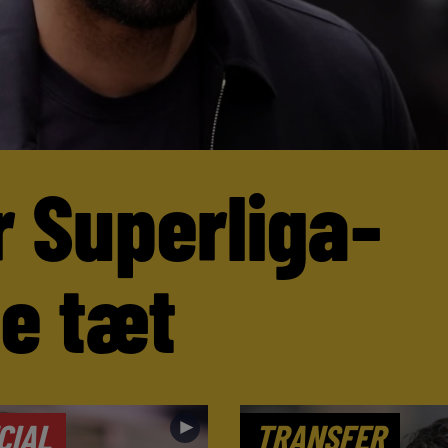
r Superliga-
ne tæt
►
CIAL
TRANSFER