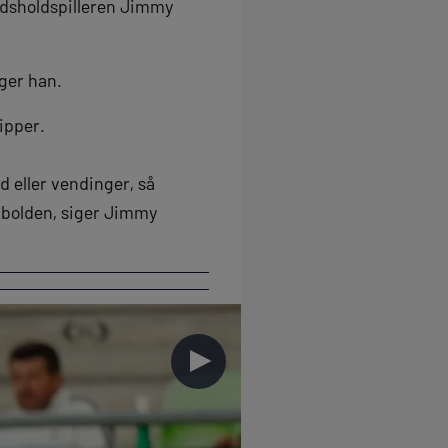
andsholdspilleren Jimmy
iger han.
ipper.
d eller vendinger, så
 bolden, siger Jimmy
►