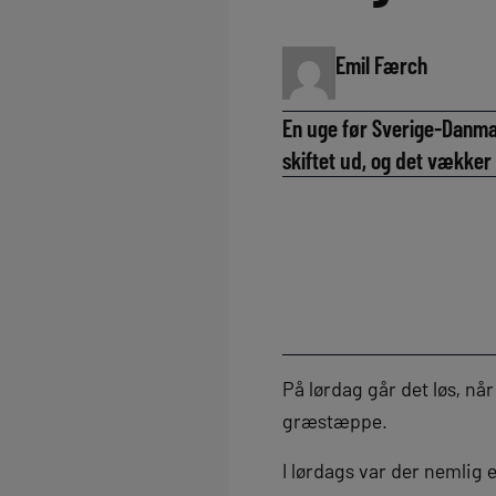
Emil Færch
En uge før Sverige-Danma
skiftet ud, og det vækker 
På lørdag går det løs, nå
græstæppe.
I lørdags var der nemlig