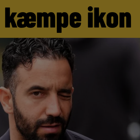
 kæmpe ikon