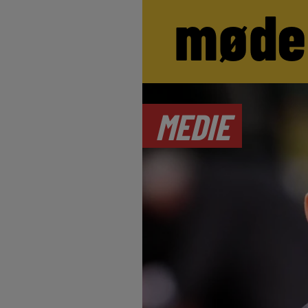
møde
MEDIE