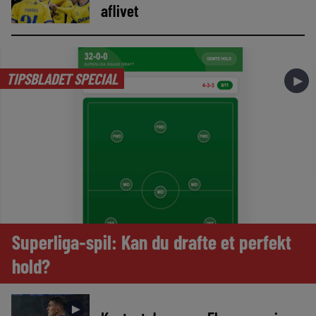
aflivet
TIPSBLADET SPECIAL
►
Superliga-spil: Kan du drafte et perfekt
hold?
►