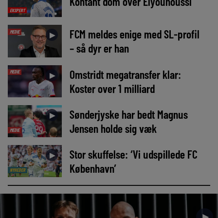
Kontant dom over Elyounoussi
EKSPERT
FCM meldes enige med SL-profil
MEDIE
►
– så dyr er han
Omstridt megatransfer klar:
MEDIE
►
Koster over 1 milliard
Sønderjyske har bedt Magnus
►
Jensen holde sig væk
MEDIE
Stor skuffelse: ‘Vi udspillede FC
►
København’
NYHEDER
►