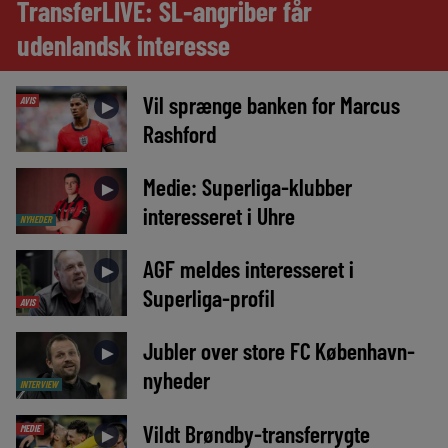
TransferLIVE: SL-angriber får
udenlandsk interesse
Vil sprænge banken for Marcus
AVIS
►
Rashford
Medie: Superliga-klubber
►
interesseret i Uhre
NYHEDER
AGF meldes interesseret i
►
Superliga-profil
AVIS
Jubler over store FC København-
►
nyheder
INTERVIEW
Vildt Brøndby-transferrygte
MEDIE
►