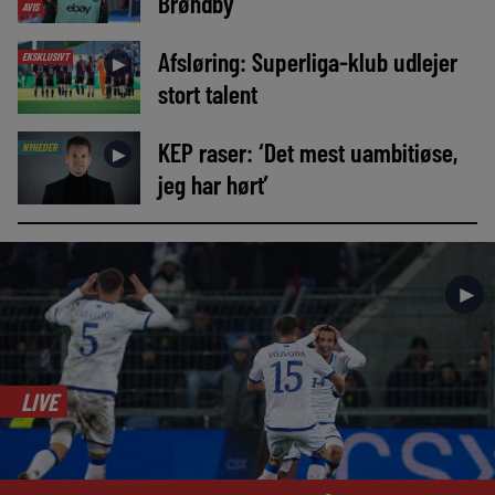
Brøndby
AVIS
Afsløring: Superliga-klub udlejer
EKSKLUSIVT
►
stort talent
KEP raser: ‘Det mest uambitiøse,
NYHEDER
►
jeg har hørt’
►
LIVE