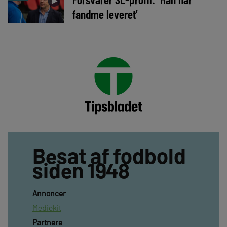
►
fandme leveret’
Besat af fodbold
siden 1948
Annoncer
Mediekit
Partnere