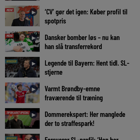
‘CV’ gør det igen: Køber profil til
MEDIE
►
spotpris
Dansker bomber løs – nu kan
MEDIE
►
han slå transferrekord
Legende til Bayern: Hent tidl. SL-
NYHEDER
►
stjerne
Varmt Brøndby-emne
►
fraværende til træning
Dommerekspert: Her manglede
TIPSBLADET SPECIAL
►
der to straffespark!
Forsvarer SL-profil: ‘Han har
NYHEDER