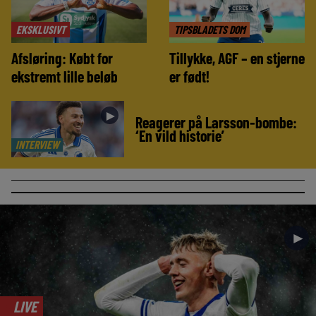
EKSKLUSIVT
TIPSBLADETS DOM
Afsløring: Købt for
Tillykke, AGF – en stjerne
ekstremt lille beløb
er født!
►
Reagerer på Larsson-bombe:
‘En vild historie’
INTERVIEW
►
LIVE