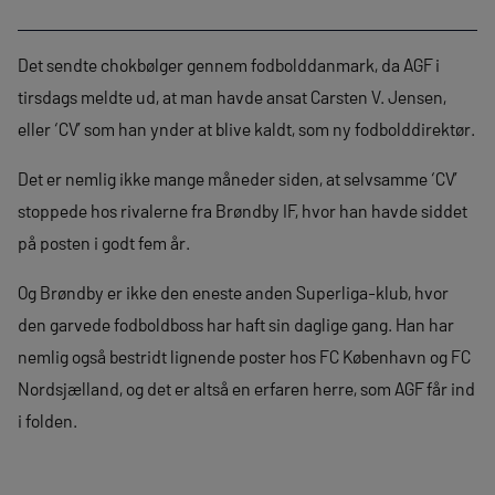
Det sendte chokbølger gennem fodbolddanmark, da AGF i
tirsdags meldte ud, at man havde ansat Carsten V. Jensen,
eller ‘CV’ som han ynder at blive kaldt, som ny fodbolddirektør.
Det er nemlig ikke mange måneder siden, at selvsamme ‘CV’
stoppede hos rivalerne fra Brøndby IF, hvor han havde siddet
på posten i godt fem år.
Og Brøndby er ikke den eneste anden Superliga-klub, hvor
den garvede fodboldboss har haft sin daglige gang. Han har
nemlig også bestridt lignende poster hos FC København og FC
Nordsjælland, og det er altså en erfaren herre, som AGF får ind
i folden.