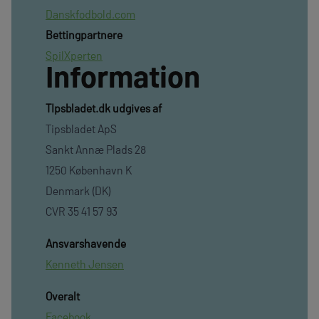
Danskfodbold.com
Bettingpartnere
SpilXperten
Information
TIpsbladet.dk udgives af
Tipsbladet ApS
Sankt Annæ Plads 28
1250 København K
Denmark (DK)
CVR 35 41 57 93
Ansvarshavende
Kenneth Jensen
Overalt
Facebook