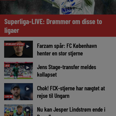
Superliga-LIVE: Drømmer om disse to
ligaer
Farzam spår: FC København
TIPSBLADET SPECIAL
►
henter en stor stjerne
Jens Stage-transfer meldes
AVIS
►
kollapset
Chok! FCK-stjerne har nægtet at
►
rejse til Ungarn
LIGE NU
Nu kan Jesper Lindstrøm ende i
►