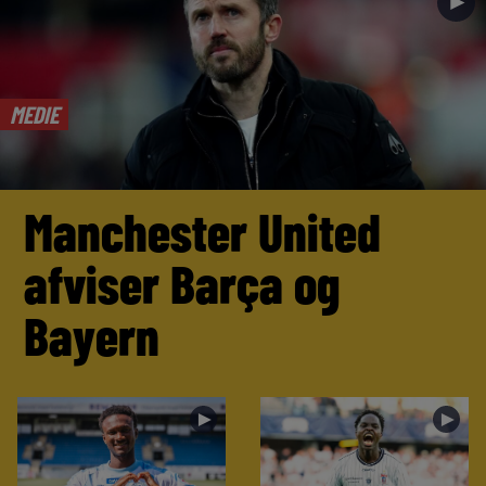
►
MEDIE
Manchester United
afviser Barça og
Bayern
►
►