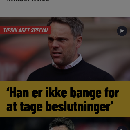
TIPSBLADET SPECIAL
►
‘Han er ikke bange for
at tage beslutninger’