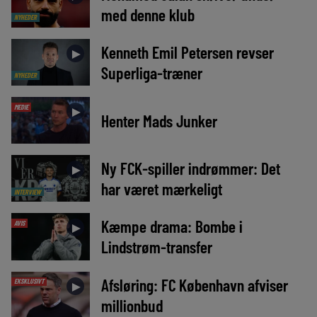
med denne klub
NYHEDER
Kenneth Emil Petersen revser
►
Superliga-træner
NYHEDER
MEDIE
►
Henter Mads Junker
Ny FCK-spiller indrømmer: Det
►
har været mærkeligt
INTERVIEW
Kæmpe drama: Bombe i
AVIS
►
Lindstrøm-transfer
Afsløring: FC København afviser
EKSKLUSIVT
►
millionbud