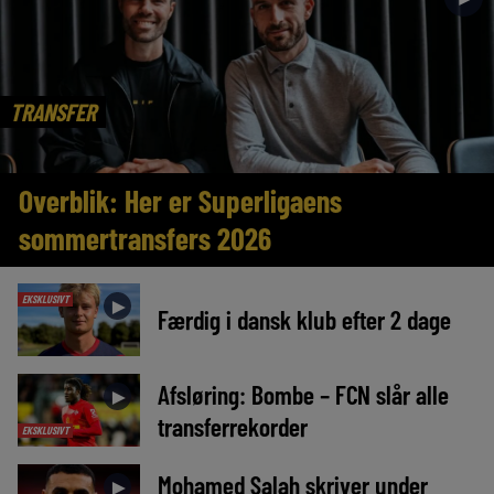
TRANSFER
Overblik: Her er Superligaens
sommertransfers 2026
EKSKLUSIVT
►
Færdig i dansk klub efter 2 dage
Afsløring: Bombe – FCN slår alle
►
transferrekorder
EKSKLUSIVT
Mohamed Salah skriver under
►