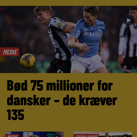
►
MEDIE
Bød 75 millioner for
dansker – de kræver
135
MEDIE
EKSKLUSIVT