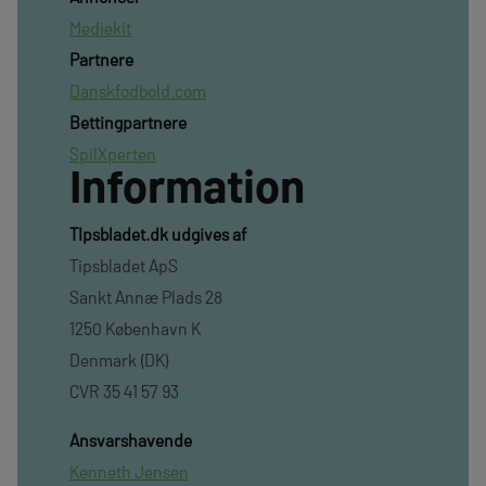
Mediekit
Partnere
Danskfodbold.com
Bettingpartnere
SpilXperten
Information
TIpsbladet.dk udgives af
Tipsbladet ApS
Sankt Annæ Plads 28
1250 København K
Denmark (DK)
CVR 35 41 57 93
Ansvarshavende
Kenneth Jensen