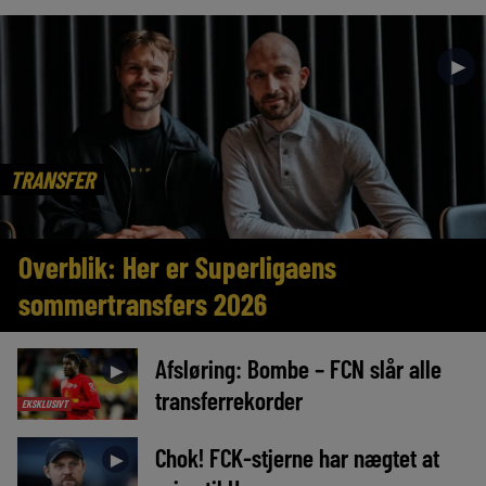
►
TRANSFER
Overblik: Her er Superligaens
sommertransfers 2026
Afsløring: Bombe – FCN slår alle
►
transferrekorder
EKSKLUSIVT
Chok! FCK-stjerne har nægtet at
►