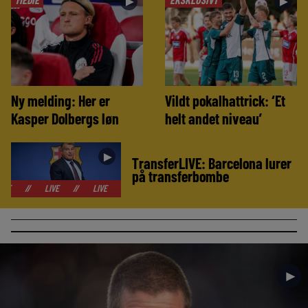
►
►
Ny melding: Her er
Vildt pokalhattrick: ‘Et
Kasper Dolbergs løn
helt andet niveau’
►
TransferLIVE: Barcelona lurer
på transferbombe
LIVE
//
LIVE
//
LIVE
//
LIVE
//
LIVE
//
LIVE
//
LIVE
►