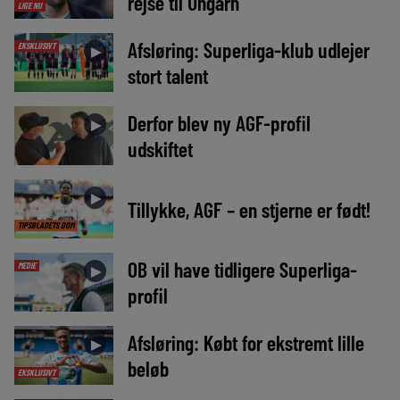
rejse til Ungarn
LIGE NU
Afsløring: Superliga-klub udlejer
EKSKLUSIVT
►
stort talent
Derfor blev ny AGF-profil
►
udskiftet
►
Tillykke, AGF – en stjerne er født!
TIPSBLADETS DOM
OB vil have tidligere Superliga-
MEDIE
►
profil
Afsløring: Købt for ekstremt lille
►
beløb
EKSKLUSIVT