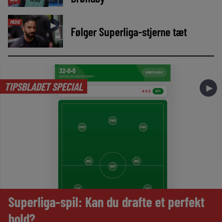
MEDIE
►
Følger Superliga-stjerne tæt
TIPSBLADET SPECIAL
►
Superliga-spil: Kan du drafte et perfekt
hold?