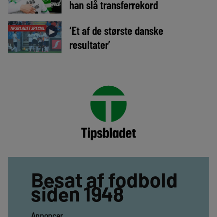
han slå transferrekord
‘Et af de største danske
TIPSBLADET SPECIAL
►
resultater’
Besat af fodbold
siden 1948
Annoncer