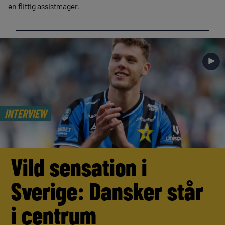
en flittig assistmager.
►
INTERVIEW
Vild sensation i
Sverige: Dansker står
i centrum