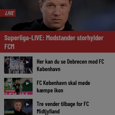
LIVE
Superliga-LIVE: Modstander storhylder
FCM
Her kan du se Debrecen mod FC
►
København
FC København skal møde
►
kæmpe ikon
TOPNYHED
Tre vender tilbage for FC
►
Midtjylland
NYHEDER