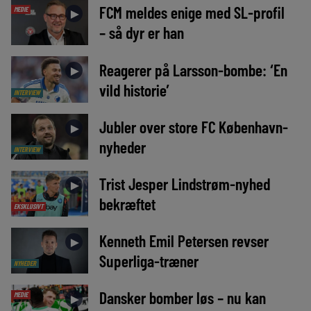
FCM meldes enige med SL-profil
MEDIE
►
– så dyr er han
Reagerer på Larsson-bombe: ‘En
►
vild historie’
INTERVIEW
Jubler over store FC København-
►
nyheder
INTERVIEW
Trist Jesper Lindstrøm-nyhed
►
bekræftet
EKSKLUSIVT
Kenneth Emil Petersen revser
►
Superliga-træner
NYHEDER
Dansker bomber løs – nu kan
MEDIE
►