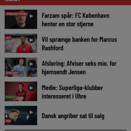
Farzam spår: FC København
TIPSBLADET SPECIAL
►
henter en stor stjerne
Vil sprænge banken for Marcus
AVIS
►
Rashford
Afsløring: Afviser seks mio. for
►
hjemsendt Jensen
EKSKLUSIVT
Medie: Superliga-klubber
►
interesseret i Uhre
NYHEDER
►
Dansk angriber sat til salg
AVIS