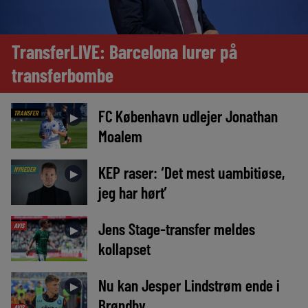
TransferLIVE: Barcelona lurer på
transferbombe
FC København udlejer Jonathan
TRANSFER
►
Moalem
KEP raser: ‘Det mest uambitiøse,
NYHEDER
►
jeg har hørt’
Jens Stage-transfer meldes
AVIS
►
kollapset
Nu kan Jesper Lindstrøm ende i
►
Brøndby
AVIS