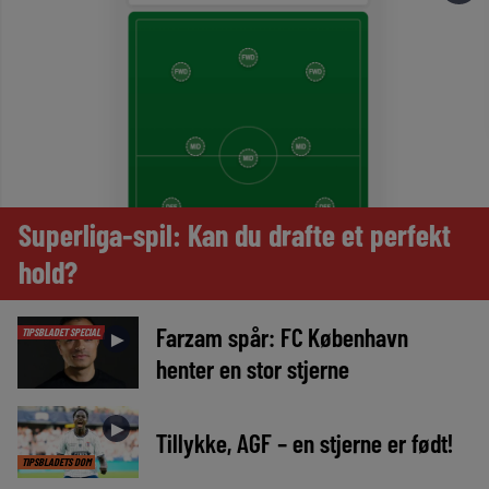
Superliga-spil: Kan du drafte et perfekt
hold?
Farzam spår: FC København
TIPSBLADET SPECIAL
►
henter en stor stjerne
►
Tillykke, AGF – en stjerne er født!
TIPSBLADETS DOM