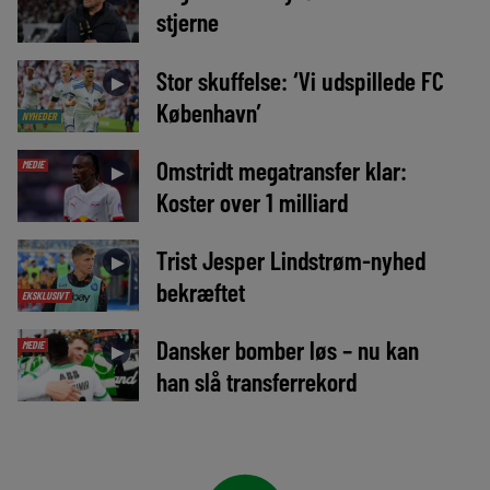
stjerne
Stor skuffelse: ‘Vi udspillede FC
►
København’
NYHEDER
Omstridt megatransfer klar:
MEDIE
►
Koster over 1 milliard
Trist Jesper Lindstrøm-nyhed
►
bekræftet
EKSKLUSIVT
Dansker bomber løs – nu kan
MEDIE
►
han slå transferrekord