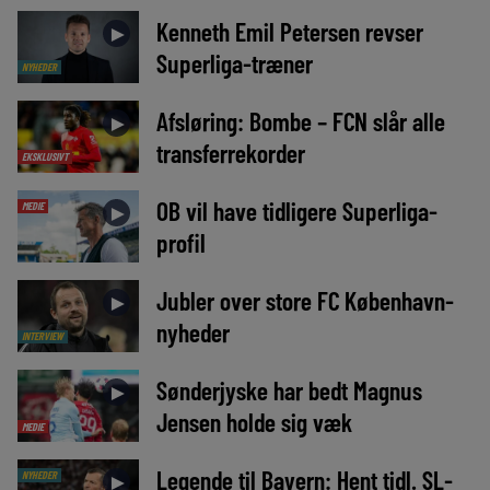
Kenneth Emil Petersen revser
►
Superliga-træner
NYHEDER
Afsløring: Bombe – FCN slår alle
►
transferrekorder
EKSKLUSIVT
OB vil have tidligere Superliga-
MEDIE
►
profil
Jubler over store FC København-
►
nyheder
INTERVIEW
Sønderjyske har bedt Magnus
►
Jensen holde sig væk
MEDIE
Legende til Bayern: Hent tidl. SL-
NYHEDER
►