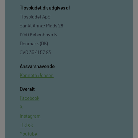
TIpsbladet.dk udgives af
Tipsbladet ApS
Sankt Annæ Plads 28
1250 København K
Denmark (DK)
CVR 35 41 57 93
Ansvarshavende
Kenneth Jensen
Overalt
Facebook
X
Instagram
TikTok
Youtube