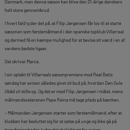
Danmark, men denne sæson kan blive den 21-årige danskers
helt store gennembrud.
I hvert fald tyder det på, at Filip Jørgensen får lov til at starte
sæsonen som førstemålmand i den spanske topklub Villarreal
og dermed få en kæmpe mulighed for at bevise sit værd i en af
verdens bedste ligaer.
Det skriver Marca.
I sin optakt til Villarreals sæsonpremiere mod Real Betis
søndag har avisen således givet sit bud på, hvordan Den Gule
Ubåd vil stille op. Og det er med Filip Jørgensen i målet, mens
målmandsveteranen Pepe Reina må tage plads på bænken.
– Målmanden Jørgensen starter som førstemålmand, efter at
klubben har besluttet sig for at satse på unge og ikke gå på
transfermarkedet, lyder det skråsikkert fra avisen.