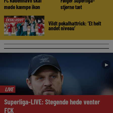
FC København skal
Følger Superliga-
møde kæmpe ikon
stjerne tæt
EKSKLUSIVT
►
Vildt pokalhattrick: ‘Et helt
andet niveau’
►
LIVE
Superliga-LIVE: Stegende hede venter
FCK