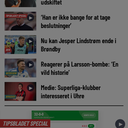
udskiftet
‘Han er ikke bange for at tage
TIPSBLADET SPECIAL
►
beslutninger’
Nu kan Jesper Lindstrøm ende i
►
Brøndby
AVIS
Reagerer på Larsson-bombe: ‘En
►
vild historie’
INTERVIEW
Medie: Superliga-klubber
►
interesseret i Uhre
NYHEDER
TIPSBLADET SPECIAL
►