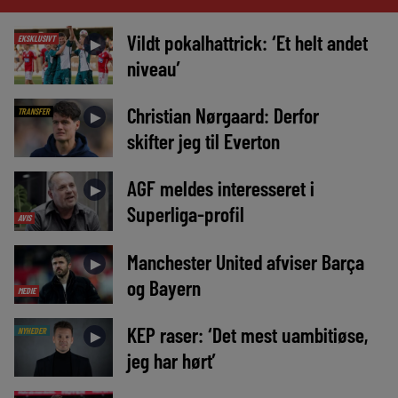
Vildt pokalhattrick: ‘Et helt andet
EKSKLUSIVT
►
niveau’
Christian Nørgaard: Derfor
TRANSFER
►
skifter jeg til Everton
AGF meldes interesseret i
►
Superliga-profil
AVIS
Manchester United afviser Barça
►
og Bayern
MEDIE
KEP raser: ‘Det mest uambitiøse,
NYHEDER
►
jeg har hørt’