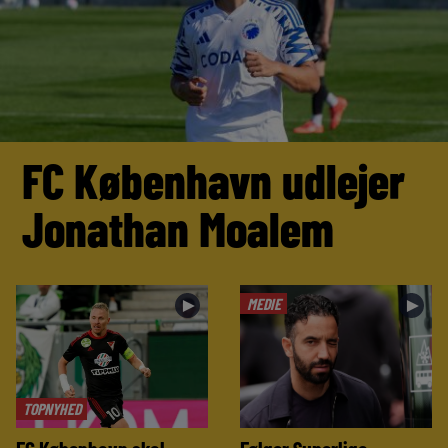
FC København udlejer
Jonathan Moalem
MEDIE
►
►
TOPNYHED