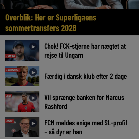
Overblik: Her er Superligaens
sommertransfers 2026
Chok! FCK-stjerne har nægtet at
►
rejse til Ungarn
LIGE NU
EKSKLUSIVT
►
Færdig i dansk klub efter 2 dage
Vil sprænge banken for Marcus
AVIS
►
Rashford
FCM meldes enige med SL-profil
MEDIE
►
– så dyr er han