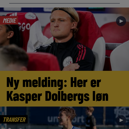
MEDIE
►
Ny melding: Her er
Kasper Dolbergs løn
TRANSFER
►