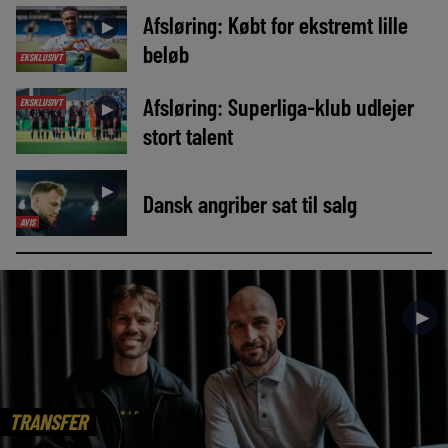
Afsløring: Købt for ekstremt lille
►
beløb
EKSKLUSIVT
Afsløring: Superliga-klub udlejer
EKSKLUSIVT
►
stort talent
►
Dansk angriber sat til salg
AVIS
►
TRANSFER