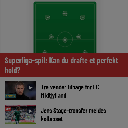
Superliga-spil: Kan du drafte et perfekt
hold?
Tre vender tilbage for FC
►
Midtjylland
NYHEDER
Jens Stage-transfer meldes
AVIS
►
kollapset