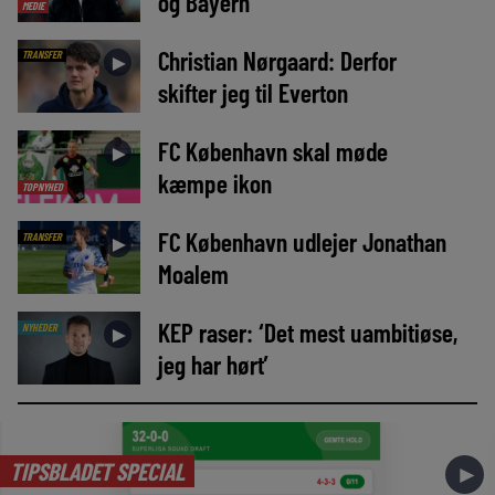
og Bayern
MEDIE
Christian Nørgaard: Derfor
TRANSFER
►
skifter jeg til Everton
FC København skal møde
►
kæmpe ikon
TOPNYHED
FC København udlejer Jonathan
TRANSFER
►
Moalem
KEP raser: ‘Det mest uambitiøse,
NYHEDER
►
jeg har hørt’
TIPSBLADET SPECIAL
►