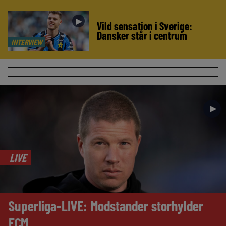
►
Vild sensation i Sverige:
Dansker står i centrum
INTERVIEW
►
LIVE
Superliga-LIVE: Modstander storhylder
FCM