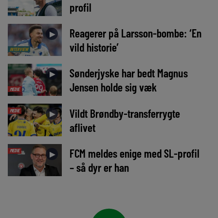
profil
Reagerer på Larsson-bombe: ‘En
►
vild historie’
INTERVIEW
Sønderjyske har bedt Magnus
►
Jensen holde sig væk
MEDIE
Vildt Brøndby-transferrygte
MEDIE
►
aflivet
FCM meldes enige med SL-profil
MEDIE
►
– så dyr er han