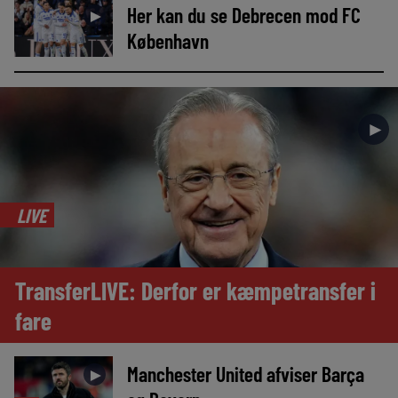
Her kan du se Debrecen mod FC
►
København
►
LIVE
TransferLIVE: Derfor er kæmpetransfer i
fare
Manchester United afviser Barça
►