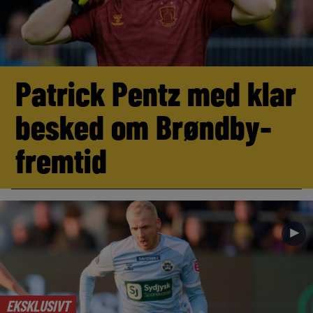
Patrick Pentz med klar
besked om Brøndby-
fremtid
►
EKSKLUSIVT