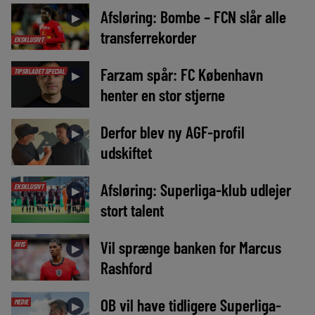
Afsløring: Bombe – FCN slår alle
►
transferrekorder
EKSKLUSIVT
Farzam spår: FC København
TIPSBLADET SPECIAL
►
henter en stor stjerne
Derfor blev ny AGF-profil
►
udskiftet
Afsløring: Superliga-klub udlejer
EKSKLUSIVT
►
stort talent
Vil sprænge banken for Marcus
AVIS
►
Rashford
OB vil have tidligere Superliga-
MEDIE
►