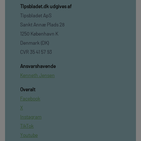
TIpsbladet.dk udgives af
Tipsbladet ApS
Sankt Annæ Plads 28
1250 København K
Denmark (DK)
CVR 35 41 57 93
Ansvarshavende
Kenneth Jensen
Overalt
Facebook
X
Instagram
TikTok
Youtube