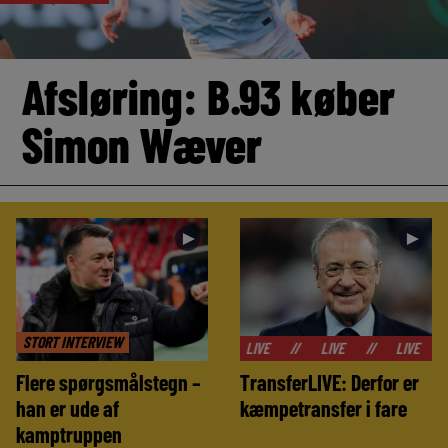
Afsløring: B.93 køber
Simon Wæver
►
►
STORT INTERVIEW
//
LIVE
//
LIVE
//
LIVE
//
LIVE
Flere spørgsmålstegn –
TransferLIVE: Derfor er
han er ude af
kæmpetransfer i fare
kamptruppen