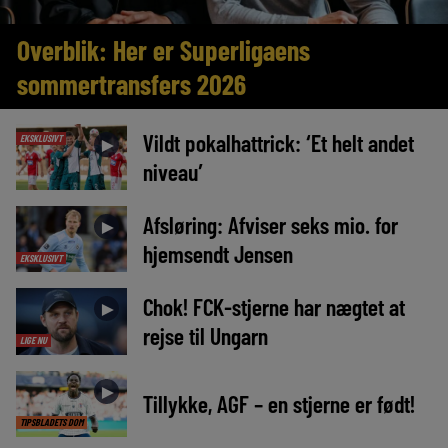
Overblik: Her er Superligaens
sommertransfers 2026
Vildt pokalhattrick: ‘Et helt andet
EKSKLUSIVT
►
niveau’
Afsløring: Afviser seks mio. for
►
hjemsendt Jensen
EKSKLUSIVT
Chok! FCK-stjerne har nægtet at
►
rejse til Ungarn
LIGE NU
►
Tillykke, AGF – en stjerne er født!
TIPSBLADETS DOM