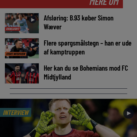
MERE OM
Afsløring: B.93 køber Simon
►
Wæver
EKSKLUSIVT
Flere spørgsmålstegn – han er ude
►
af kamptruppen
STORT INTERVIEW
Her kan du se Bohemians mod FC
►
Midtjylland
INTERVIEW
►