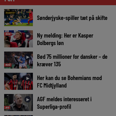
TRANSFER
Sønderjyske-spiller tæt på skifte
Ny melding: Her er Kasper
MEDIE
►
Dolbergs løn
Bød 75 millioner for dansker – de
►
kræver 135
MEDIE
Her kan du se Bohemians mod
►
FC Midtjylland
AGF meldes interesseret i
►
Superliga-profil
AVIS