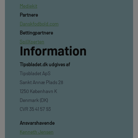
Mediekit
Partnere
Danskfodbold.com
Bettingpartnere
SpilXperten
Information
TIpsbladet.dk udgives af
Tipsbladet ApS
Sankt Annæ Plads 28
1250 København K
Denmark (DK)
CVR 35 41 57 93
Ansvarshavende
Kenneth Jensen