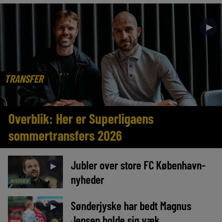
►
TRANSFER
Overblik: Her er Superligaens
sommertransfers 2026
Jubler over store FC København-
►
nyheder
INTERVIEW
Sønderjyske har bedt Magnus
►
Jensen holde sig væk
MEDIE