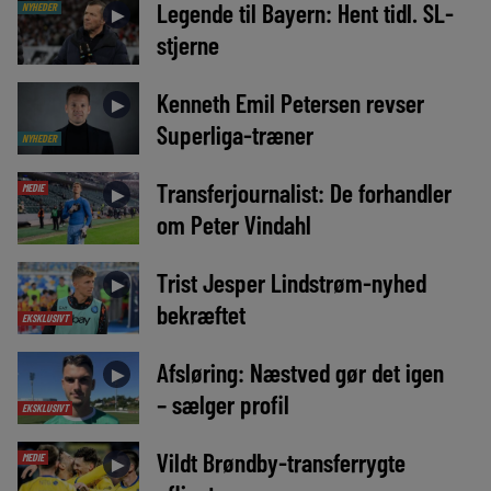
Legende til Bayern: Hent tidl. SL-
NYHEDER
►
stjerne
Kenneth Emil Petersen revser
►
Superliga-træner
NYHEDER
Transferjournalist: De forhandler
MEDIE
►
om Peter Vindahl
Trist Jesper Lindstrøm-nyhed
►
bekræftet
EKSKLUSIVT
Afsløring: Næstved gør det igen
►
– sælger profil
EKSKLUSIVT
Vildt Brøndby-transferrygte
MEDIE
►