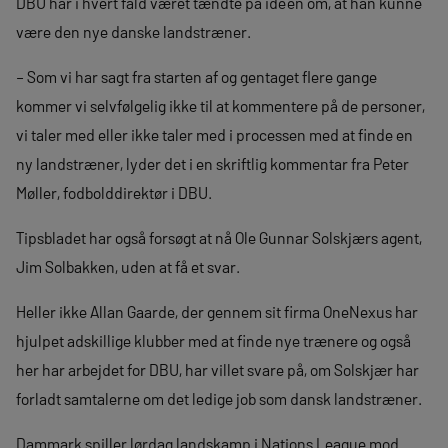
DBU har i hvert fald været tændte på idéen om, at han kunne
være den nye danske landstræner.
– Som vi har sagt fra starten af og gentaget flere gange
kommer vi selvfølgelig ikke til at kommentere på de personer,
vi taler med eller ikke taler med i processen med at finde en
ny landstræner, lyder det i en skriftlig kommentar fra Peter
Møller, fodbolddirektør i DBU.
Tipsbladet har også forsøgt at nå Ole Gunnar Solskjærs agent,
Jim Solbakken, uden at få et svar.
Heller ikke Allan Gaarde, der gennem sit firma OneNexus har
hjulpet adskillige klubber med at finde nye trænere og også
her har arbejdet for DBU, har villet svare på, om Solskjær har
forladt samtalerne om det ledige job som dansk landstræner.
Dammark spiller lørdag landskamp i Nations League mod