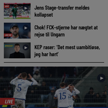
Jens Stage-transfer meldes
AVIS
►
kollapset
Chok! FCK-stjerne har nægtet at
►
rejse til Ungarn
LIGE NU
KEP raser: ‘Det mest uambitiøse,
NYHEDER
►
jeg har hørt’
►
LIVE