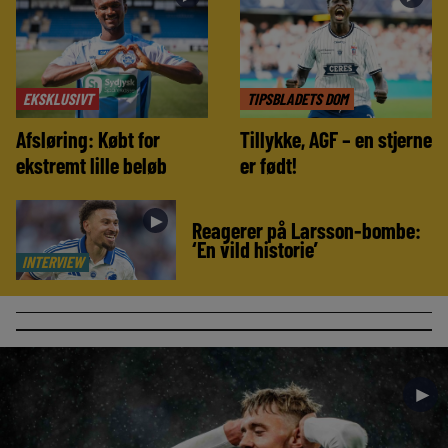
EKSKLUSIVT
TIPSBLADETS DOM
Afsløring: Købt for
Tillykke, AGF – en stjerne
ekstremt lille beløb
er født!
►
Reagerer på Larsson-bombe:
‘En vild historie’
INTERVIEW
►