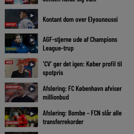
►
Kontant dom over Elyounoussi
EKSPERT
AGF-stjerne ude af Champions
►
League-trup
NYHEDER
‘CV’ gør det igen: Køber profil til
MEDIE
►
spotpris
Afsløring: FC København afviser
EKSKLUSIVT
►
millionbud
Afsløring: Bombe – FCN slår alle
►
transferrekorder
EKSKLUSIVT