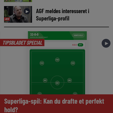
AGF meldes interesseret i
►
Superliga-profil
AVIS
TIPSBLADET SPECIAL
►
Superliga-spil: Kan du drafte et perfekt
hold?