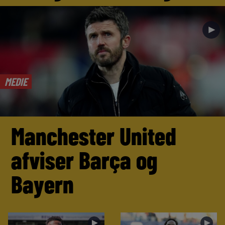
►
MEDIE
Manchester United
afviser Barça og
Bayern
►
►