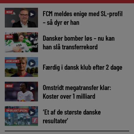
FCM meldes enige med SL-profil
MEDIE
►
– så dyr er han
Dansker bomber løs – nu kan
MEDIE
►
han slå transferrekord
EKSKLUSIVT
►
Færdig i dansk klub efter 2 dage
Omstridt megatransfer klar:
MEDIE
►
Koster over 1 milliard
‘Et af de største danske
TIPSBLADET SPECIAL
►
resultater’