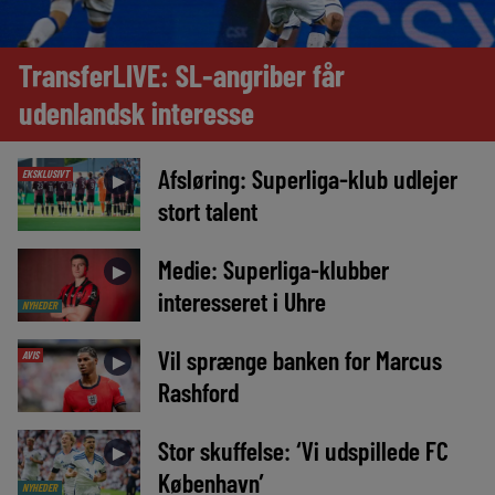
TransferLIVE: SL-angriber får
udenlandsk interesse
Afsløring: Superliga-klub udlejer
EKSKLUSIVT
►
stort talent
Medie: Superliga-klubber
►
interesseret i Uhre
NYHEDER
Vil sprænge banken for Marcus
AVIS
►
Rashford
Stor skuffelse: ‘Vi udspillede FC
►
København’
NYHEDER