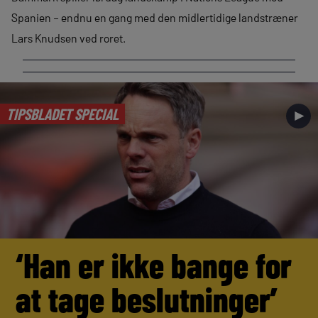
Spanien – endnu en gang med den midlertidige landstræner
Lars Knudsen ved roret.
TIPSBLADET SPECIAL
►
‘Han er ikke bange for
at tage beslutninger’