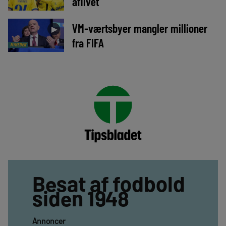
aflivet
VM-værtsbyer mangler millioner
►
fra FIFA
NYHEDER
Besat af fodbold
siden 1948
Annoncer