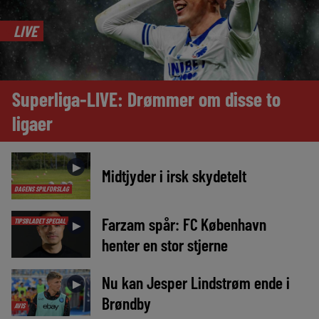
LIVE
Superliga-LIVE: Drømmer om disse to
ligaer
►
Midtjyder i irsk skydetelt
DAGENS SPILFORSLAG
Farzam spår: FC København
TIPSBLADET SPECIAL
►
henter en stor stjerne
Nu kan Jesper Lindstrøm ende i
►
Brøndby
AVIS