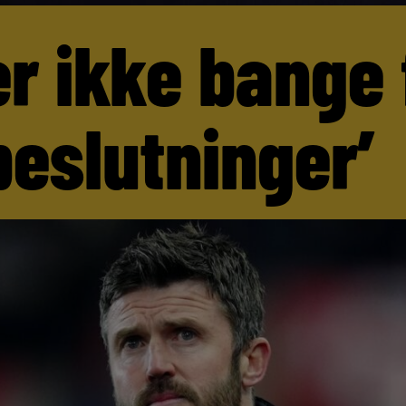
er ikke bange 
beslutninger’