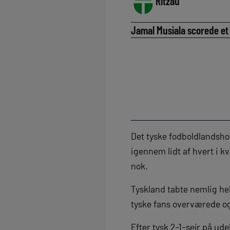
Ritzau
Jamal Musiala scorede et 
Det tyske fodboldlandshol
igennem lidt af hvert i kv
nok.
Tyskland tabte nemlig hel
tyske fans overværede og
Efter tysk 2-1-sejr på ud