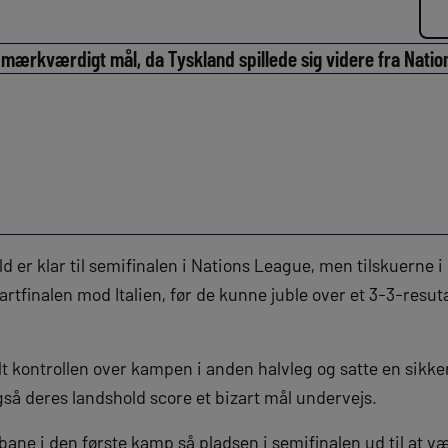
mærkværdigt mål, da Tyskland spillede sig videre fra Natio
d er klar til semifinalen i Nations League, men tilskuerne
artfinalen mod Italien, før de kunne juble over et 3-3-resuta
t kontrollen over kampen i anden halvleg og satte en sikker
så deres landshold score et bizart mål undervejs.
ebane i den første kamp så pladsen i semifinalen ud til at v