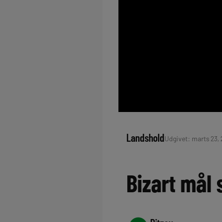
Landshold
Udgivet: marts 23, 
Bizart mål 