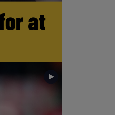
for at
►