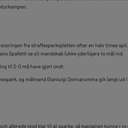
 returkampen.
oringen fra straffesparkspletten efter en halv times spil
ano Spalletti se sit mandskab lukke yderligere to mål ind.
ng til 2-0 må have gjort ondt.
rnespark, og målmand Gianluigi Donnarumma gik langt ud i si
h allerede stod klar til at sparke, så kaptajnen kunne i r