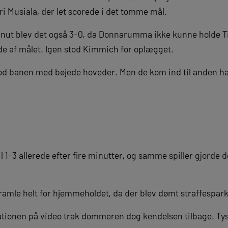
 fri Musiala, der let scorede i det tomme mål.
 minut blev det også 3-0, da Donnarumma ikke kunne holde T
de af målet. Igen stod Kimmich for oplægget.
orlod banen med bøjede hoveder. Men de kom ind til anden h
 1-3 allerede efter fire minutter, og samme spiller gjorde de
t ramle helt for hjemmeholdet, da der blev dømt straffespark t
uationen på video trak dommeren dog kendelsen tilbage. Ty