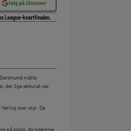
følg på Discover
ns League-kvartfinalen.
 i Dortmund måtte
t, der lige akkurat var
 føring over styr. De
ære på plads, da tyskerne