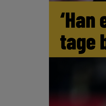
‘Han 
tage 