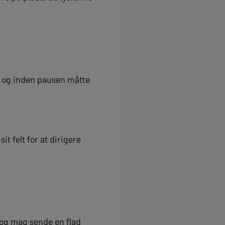
, og inden pausen måtte
t felt for at dirigere
o og mag sende en flad