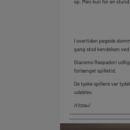
op. Men kun for en stund
I overtiden pegede domme
gang stod kendelsen ved
Giacomo Raspadori udligne
forlænget spilletid.
De tyske spillere var tyde
udeblev.
/ritzau/