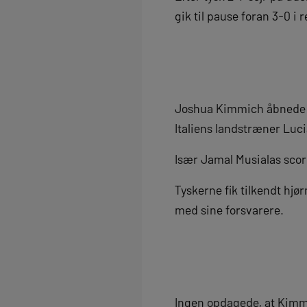
gik til pause foran 3-0 i
Joshua Kimmich åbnede sc
Italiens landstræner Luci
Især Jamal Musialas scori
Tyskerne fik tilkendt hjø
med sine forsvarere.
Ingen opdagede, at Kimmic