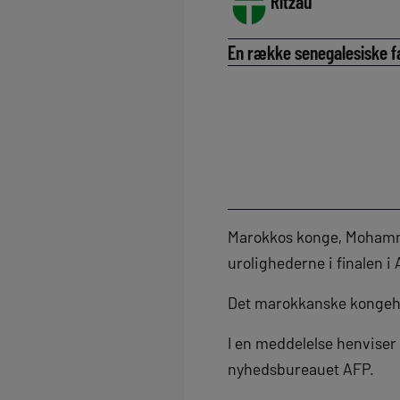
Ritzau
En række senegalesiske fan
Marokkos konge, Mohammed
urolighederne i finalen i 
Det marokkanske kongehus
I en meddelelse henviser
nyhedsbureauet AFP.