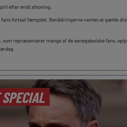
april efter endt afsoning.
 fans fortsat fængslet. Benådningerne ventes at gælde diss
 som repræsenterer mange af de senegalesiske fans, oplys
 lørdag.
 SPECIAL