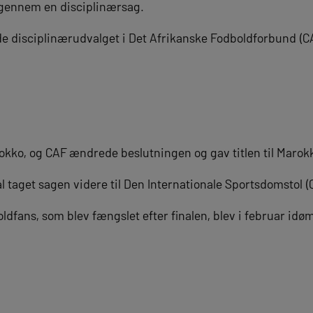
igennem en disciplinærsag.
de disciplinærudvalget i Det Afrikanske Fodboldforbund (C
okko, og CAF ændrede beslutningen og gav titlen til Marok
 taget sagen videre til Den Internationale Sportsdomstol (
ldfans, som blev fængslet efter finalen, blev i februar idø