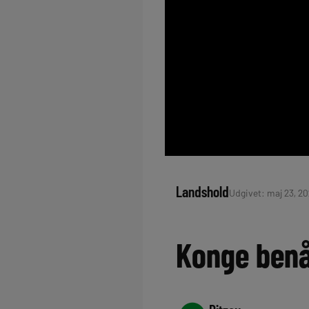
Landshold
Udgivet: maj 23, 202
Konge benå