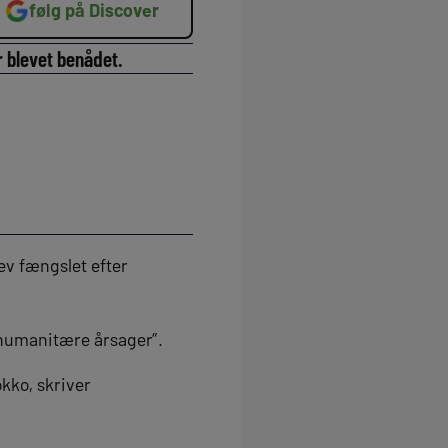
følg på Discover
r blevet benådet.
ev fængslet efter
“humanitære årsager”.
kko, skriver