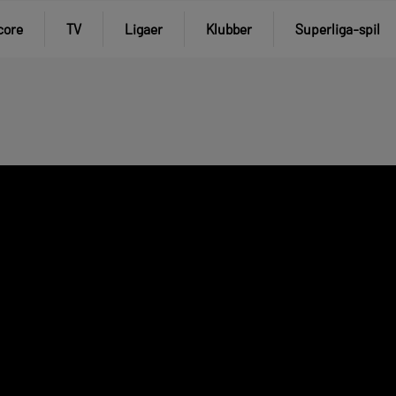
core
TV
Ligaer
Klubber
Superliga-spil