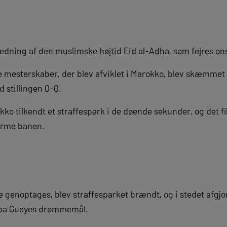
edning af den muslimske højtid Eid al-Adha, som fejres on
 mesterskaber, der blev afviklet i Marokko, blev skæmmet a
d stillingen 0-0.
okko tilkendt et straffespark i de døende sekunder, og det fi
orme banen.
genoptages, blev straffesparket brændt, og i stedet afgjor
Papa Gueyes drømmemål.