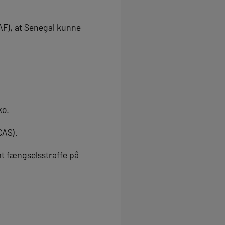
AF), at Senegal kunne
ko.
CAS).
mt fængselsstraffe på