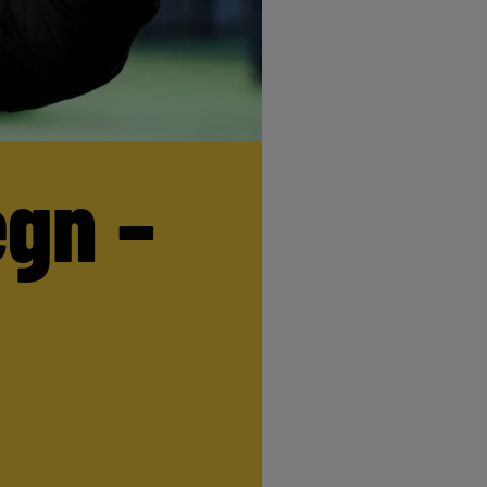
egn –