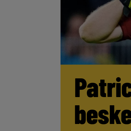
Patri
beske