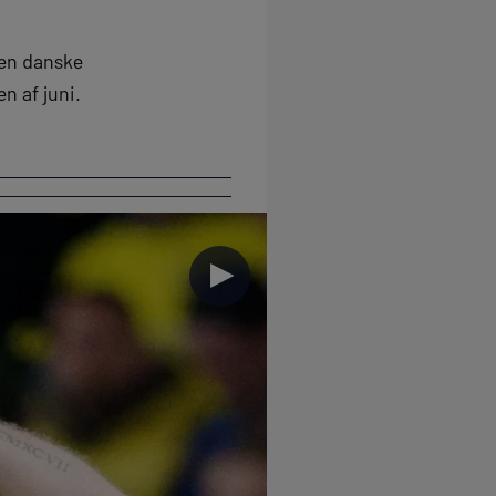
den danske
en af juni.
►