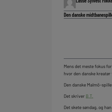
Lasse Sylvest Mikk
Den danske midtbanespille
Mens det meste fokus fors
hvor den danske kreatør f
Den danske Malmö-spiller 
Det skriver
B.T.
Det skete søndag, og han 