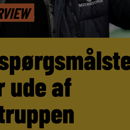
RVIEW
 spørgsmålst
r ude af
truppen