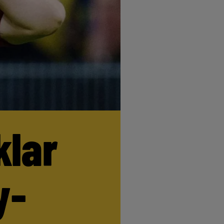
klar
y-