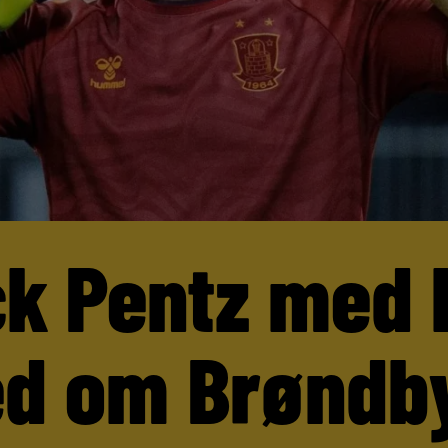
ck Pentz med 
d om Brøndb