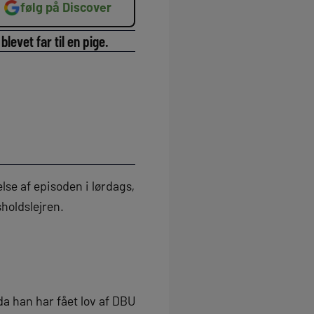
følg på Discover
evet far til en pige.
lse af episoden i lørdags,
holdslejren.
da han har fået lov af DBU