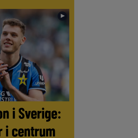
►
//
LIVE
//
LIVE
//
LIVE
//
LIVE
//
LIVE
on i Sverige:
r i centrum