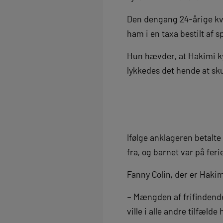
Den dengang 24-årige kvin
ham i en taxa bestilt af sp
Hun hævder, at Hakimi k
lykkedes det hende at sk
Ifølge anklageren betalte
fra, og barnet var på feri
Fanny Colin, der er Haki
– Mængden af frifindende
ville i alle andre tilfælde 