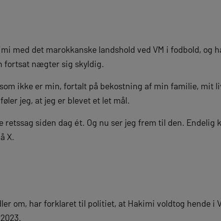
kimi med det marokkanske landshold ved VM i fodbold, og 
n fortsat nægter sig skyldig.
, som ikke er min, fortalt på bekostning af min familie, mit li
er jeg, at jeg er blevet et let mål.
 retssag siden dag ét. Og nu ser jeg frem til den. Endelig 
å X.
r om, har forklaret til politiet, at Hakimi voldtog hende 
 2023.