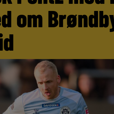
d om Brøndb
id