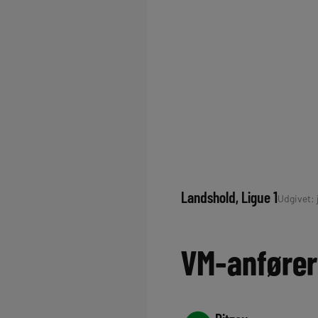
Landshold
, 
Ligue 1
Udgivet: j
VM-anfører 