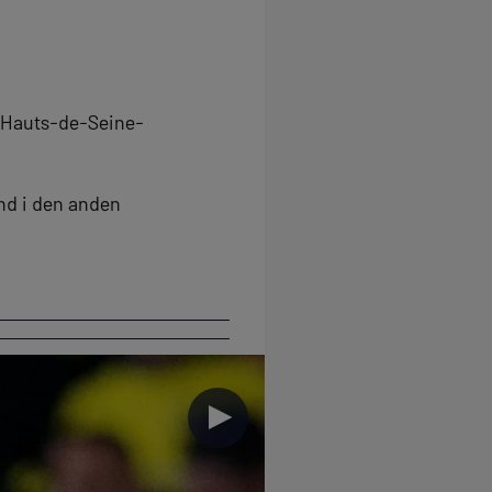
i Hauts-de-Seine-
and i den anden
►