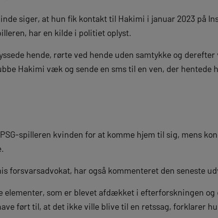
de siger, at hun fik kontakt til Hakimi i januar 2023 på In
illeren, har en kilde i politiet oplyst.
yssede hende, rørte ved hende uden samtykke og derefter 
ubbe Hakimi væk og sende en sms til en ven, der hentede 
 PSG-spilleren kvinden for at komme hjem til sig, mens kon
e.
mis forsvarsadvokat, har også kommenteret den seneste udv
 elementer, som er blevet afdækket i efterforskningen og
have ført til, at det ikke ville blive til en retssag, forklarer 