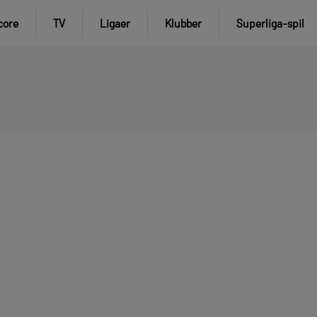
core
TV
Ligaer
Klubber
Superliga-spil