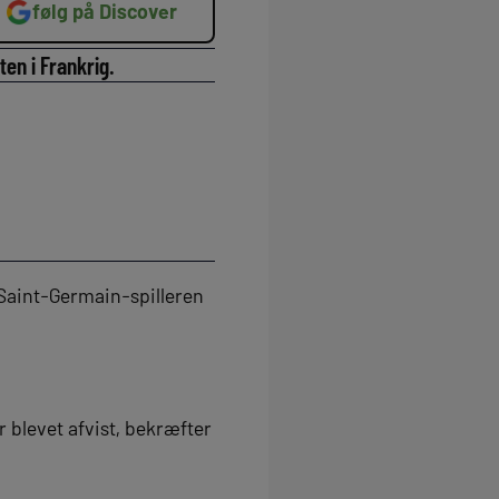
følg på Discover
en i Frankrig.
 Saint-Germain-spilleren
 blevet afvist, bekræfter