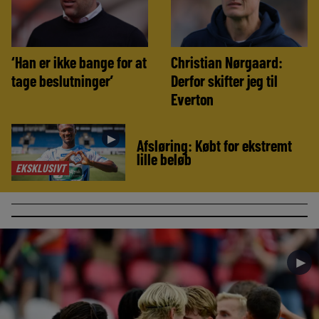
‘Han er ikke bange for at
Christian Nørgaard:
tage beslutninger’
Derfor skifter jeg til
Everton
►
Afsløring: Købt for ekstremt
lille beløb
EKSKLUSIVT
►