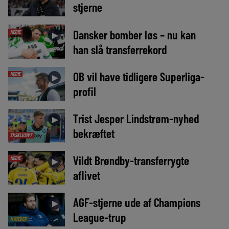
stjerne
Dansker bomber løs – nu kan
MEDIE
►
han slå transferrekord
OB vil have tidligere Superliga-
MEDIE
►
profil
Trist Jesper Lindstrøm-nyhed
►
bekræftet
EKSKLUSIVT
Vildt Brøndby-transferrygte
MEDIE
►
aflivet
AGF-stjerne ude af Champions
►
League-trup
NYHEDER