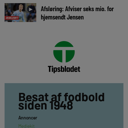
Afsløring: Afviser seks mio. for
►
hjemsendt Jensen
EKSKLUSIVT
Besat af fodbold
siden 1948
Annoncer
Mediekit