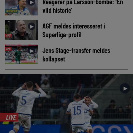
Reagerer på Larsson-bombe: ‘En
►
vild historie’
INTERVIEW
AGF meldes interesseret i
►
Superliga-profil
AVIS
Jens Stage-transfer meldes
AVIS
►
kollapset
►
LIVE