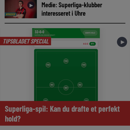
Medie: Superliga-klubber
►
interesseret i Uhre
NYHEDER
TIPSBLADET SPECIAL
►
Superliga-spil: Kan du drafte et perfekt
hold?