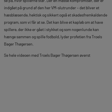
se på, hvor spillerne står. Der en masse kompromiser, der er
indgået på grund af den her VM-slutrunder – det bliver et
hæsblæsende, hektisk og sikkert også et skadesfremkaldende
program, som vi får at se. Det kan blive et kapløb om at have
spillere, der ikke er gået i stykket og som nogenlunde kan
hænge sammen og spille fodbold, lyder profetien fra Troels
Bager Thøgersen.
Se hele videoen med Troels Bager Thøgersen øverst