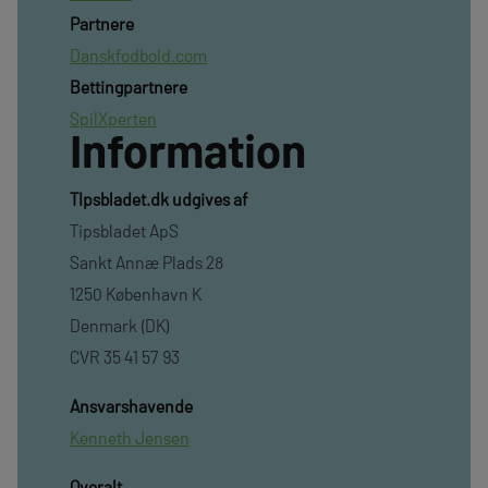
Partnere
Danskfodbold.com
Bettingpartnere
SpilXperten
Information
TIpsbladet.dk udgives af
Tipsbladet ApS
Sankt Annæ Plads 28
1250 København K
Denmark (DK)
CVR 35 41 57 93
Ansvarshavende
Kenneth Jensen
Overalt