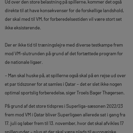
Ud over den store belastning på spillerne, kommer det også
direkte til at have konsekvenser for de forskellige landshold,
der skal med til VM, for forberedelsestiden vil være stort set
ikke eksisterende.
Der er ikke tid til træningslejre med diverse testkampe frem
mod VM-slutrunden på grund af det fortættede program for
de nationale ligaer.
– Man skal huske på, at spillerne også skal på en rejse ud over
et par tidszoner for at samles i Qatar – det er slet ikke nogen
optimal sportslig forberedelse, siger Troels Bager Thøgersen.
På grund af det store tidspres i Superliga-sæsonen 2022/23
frem mod VM i Qatar bliver Superligaen allerede sat i gang fra
17. juli og løber frem til 13. november, hvor det skal afvikles 17
spillerunder – plus at der skal være plads til europæiske