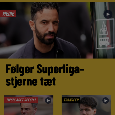
MEDIE
►
Følger Superliga-
stjerne tæt
TIPSBLADET SPECIAL
TRANSFER
►
►