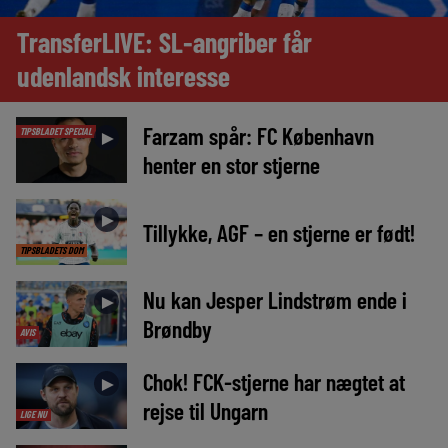
TransferLIVE: SL-angriber får
udenlandsk interesse
Farzam spår: FC København
TIPSBLADET SPECIAL
►
henter en stor stjerne
►
Tillykke, AGF – en stjerne er født!
TIPSBLADETS DOM
Nu kan Jesper Lindstrøm ende i
►
Brøndby
AVIS
Chok! FCK-stjerne har nægtet at
►
rejse til Ungarn
LIGE NU