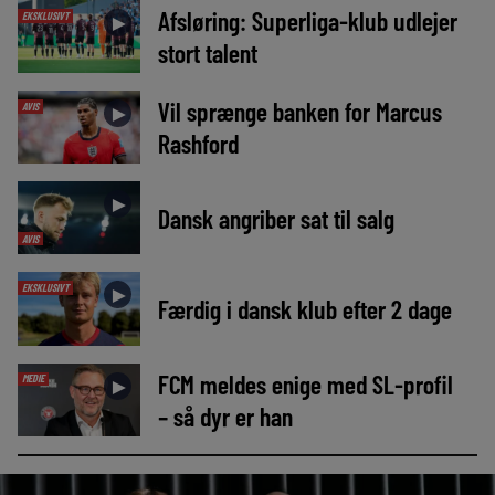
Afsløring: Superliga-klub udlejer
EKSKLUSIVT
►
stort talent
Vil sprænge banken for Marcus
AVIS
►
Rashford
►
Dansk angriber sat til salg
AVIS
EKSKLUSIVT
►
Færdig i dansk klub efter 2 dage
FCM meldes enige med SL-profil
MEDIE
►
– så dyr er han