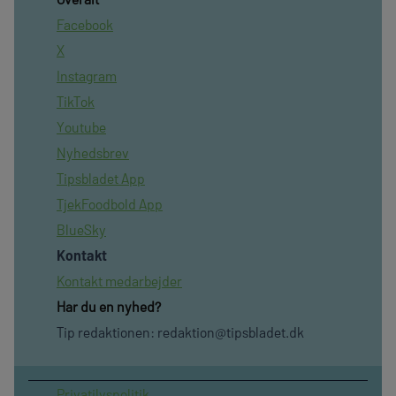
Facebook
X
Instagram
TikTok
Youtube
Nyhedsbrev
Tipsbladet App
TjekFoodbold App
BlueSky
Kontakt
Kontakt medarbejder
Har du en nyhed?
Tip redaktionen:
redaktion@tipsbladet.dk
Privatilvspolitik