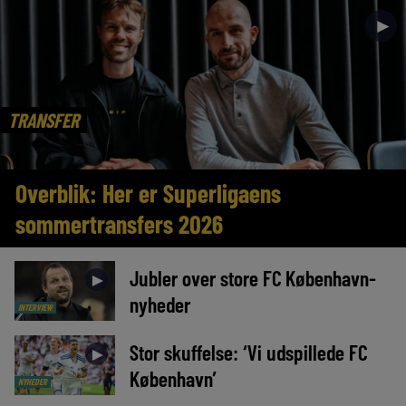
►
TRANSFER
Overblik: Her er Superligaens
sommertransfers 2026
Jubler over store FC København-
►
nyheder
INTERVIEW
Stor skuffelse: ‘Vi udspillede FC
►
København’
NYHEDER