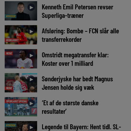
Kenneth Emil Petersen revser
►
Superliga-træner
NYHEDER
Afsløring: Bombe – FCN slår alle
►
transferrekorder
EKSKLUSIVT
Omstridt megatransfer klar:
MEDIE
►
Koster over 1 milliard
Sønderjyske har bedt Magnus
►
Jensen holde sig væk
MEDIE
‘Et af de største danske
TIPSBLADET SPECIAL
►
resultater’
Legende til Bayern: Hent tidl. SL-
NYHEDER
►