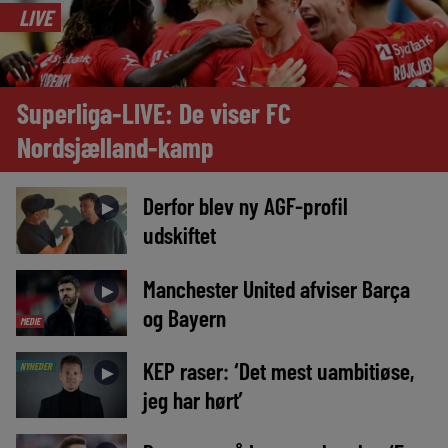
LIVE
Superliga-LIVE: De viser FC
Nordsjælland-kamp
Derfor blev ny AGF-profil
►
udskiftet
Manchester United afviser Barça
►
og Bayern
MEDIE
KEP raser: ‘Det mest uambitiøse,
NYHEDER
►
jeg har hørt’