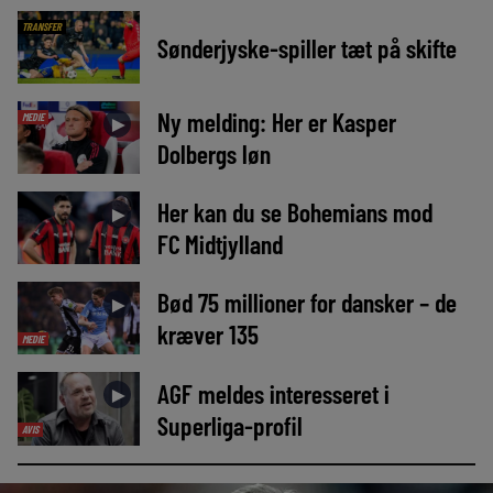
TRANSFER
Sønderjyske-spiller tæt på skifte
Ny melding: Her er Kasper
MEDIE
►
Dolbergs løn
Her kan du se Bohemians mod
►
FC Midtjylland
Bød 75 millioner for dansker – de
►
kræver 135
MEDIE
AGF meldes interesseret i
►
Superliga-profil
AVIS