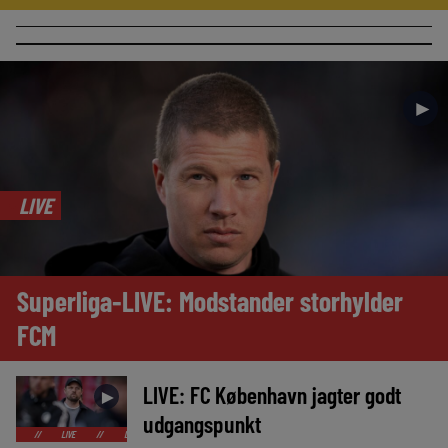
►
LIVE
Superliga-LIVE: Modstander storhylder
FCM
LIVE: FC København jagter godt
►
udgangspunkt
LIVE
//
LIVE
//
LIVE
//
LIVE
//
LIVE
//
LIVE
//
LIVE
//
L