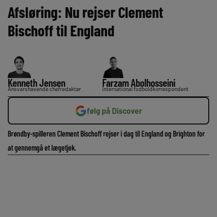
Afsløring: Nu rejser Clement
Bischoff til England
Kenneth Jensen
Farzam Abolhosseini
Ansvarshavende chefredaktør
International fodboldkorrespondent
følg på Discover
Brøndby-spilleren Clement Bischoff rejser i dag til England og Brighton for
at gennemgå et lægetjek.