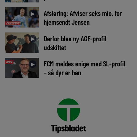
Afsløring: Afviser seks mio. for
►
hjemsendt Jensen
EKSKLUSIVT
Derfor blev ny AGF-profil
►
udskiftet
FCM meldes enige med SL-profil
MEDIE
►
– så dyr er han