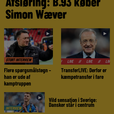
Afsløring: B.93 køber
Simon Wæver
►
►
STORT INTERVIEW
//
LIVE
//
LIVE
//
LIVE
//
LIV
Flere spørgsmålstegn –
TransferLIVE: Derfor er
han er ude af
kæmpetransfer i fare
kamptruppen
►
Vild sensation i Sverige:
Dansker står i centrum
INTERVIEW