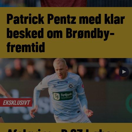
Patrick Pentz med klar
besked om Brøndby-
fremtid
►
EKSKLUSIVT