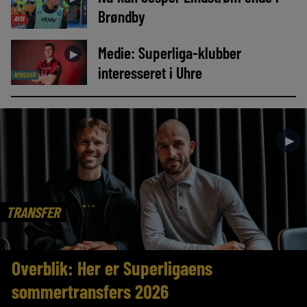
Brøndby
AVIS
Medie: Superliga-klubber
►
interesseret i Uhre
NYHEDER
►
TRANSFER
Overblik: Her er Superligaens
sommertransfers 2026