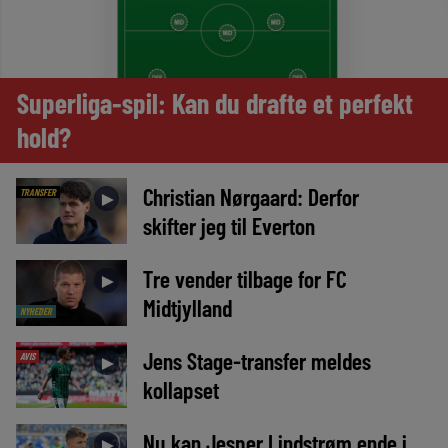
Superliga-spil: Kan du drafte et perfekt
hold?
Christian Nørgaard: Derfor
TRANSFER
►
skifter jeg til Everton
Tre vender tilbage for FC
►
Midtjylland
NYHEDER
Jens Stage-transfer meldes
AVIS
►
kollapset
Nu kan Jesper Lindstrøm ende i
►