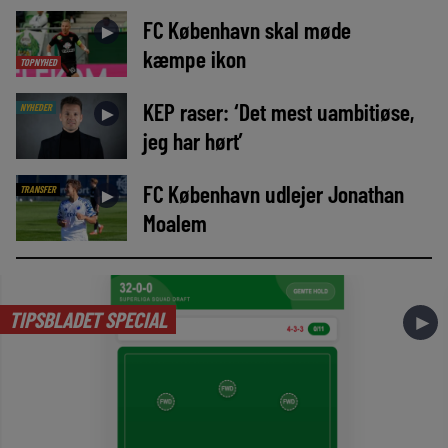
FC København skal møde
►
kæmpe ikon
TOPNYHED
KEP raser: ‘Det mest uambitiøse,
NYHEDER
►
jeg har hørt’
FC København udlejer Jonathan
TRANSFER
►
Moalem
TIPSBLADET SPECIAL
►