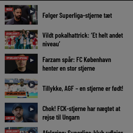
MEDIE
►
Følger Superliga-stjerne tæt
Vildt pokalhattrick: ‘Et helt andet
EKSKLUSIVT
►
niveau’
Farzam spår: FC København
TIPSBLADET SPECIAL
►
henter en stor stjerne
►
Tillykke, AGF – en stjerne er født!
TIPSBLADETS DOM
Chok! FCK-stjerne har nægtet at
►
rejse til Ungarn
LIGE NU
Afsløring: Superliga-klub udlejer
EKSKLUSIVT