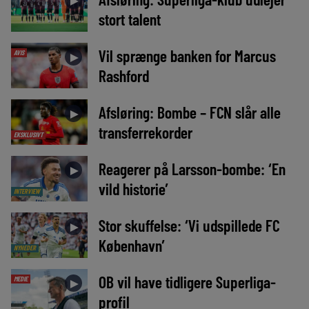
►
stort talent
Vil sprænge banken for Marcus
AVIS
►
Rashford
Afsløring: Bombe – FCN slår alle
►
transferrekorder
EKSKLUSIVT
Reagerer på Larsson-bombe: ‘En
►
vild historie’
INTERVIEW
Stor skuffelse: ‘Vi udspillede FC
►
København’
NYHEDER
OB vil have tidligere Superliga-
MEDIE
►
profil