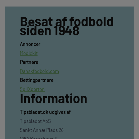
Besat af fodbold
siden 1948
Annoncer
Mediekit
Partnere
Danskfodbold.com
Bettingpartnere
SpilXperten
Information
TIpsbladet.dk udgives af
Tipsbladet ApS
Sankt Annæ Plads 28
1250 København K