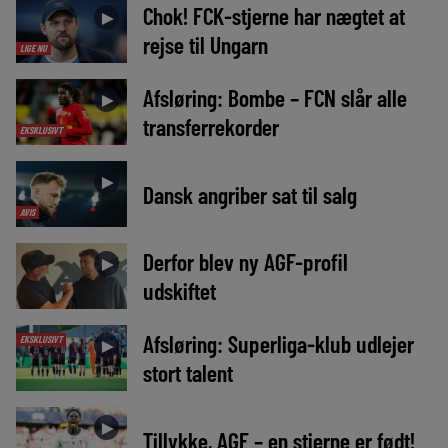
Chok! FCK-stjerne har nægtet at
►
rejse til Ungarn
LIGE NU
Afsløring: Bombe – FCN slår alle
►
transferrekorder
EKSKLUSIVT
►
Dansk angriber sat til salg
AVIS
Derfor blev ny AGF-profil
►
udskiftet
Afsløring: Superliga-klub udlejer
EKSKLUSIVT
►
stort talent
►
Tillykke, AGF – en stjerne er født!