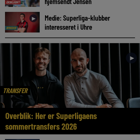
hjemsendt Jensen
EKSKLUSIVT
Medie: Superliga-klubber
►
interesseret i Uhre
NYHEDER
►
TRANSFER
Overblik: Her er Superligaens
sommertransfers 2026