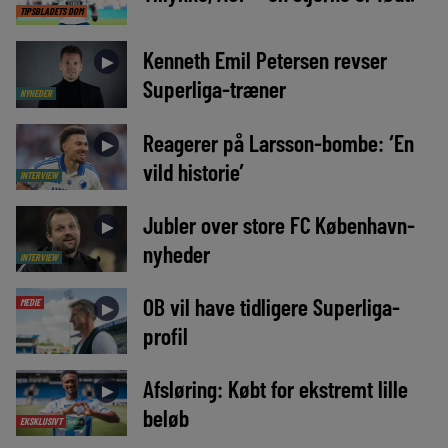
TIPSBLADETS DOM
Kenneth Emil Petersen revser
►
Superliga-træner
NYHEDER
Reagerer på Larsson-bombe: ‘En
►
vild historie’
INTERVIEW
Jubler over store FC København-
►
nyheder
INTERVIEW
OB vil have tidligere Superliga-
MEDIE
►
profil
Afsløring: Købt for ekstremt lille
►
beløb
EKSKLUSIVT