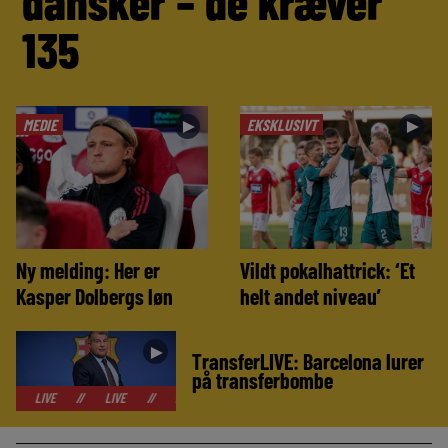
dansker – de kræver
135
MEDIE
EKSKLUSIVT
►
►
Ny melding: Her er
Vildt pokalhattrick: ‘Et
Kasper Dolbergs løn
helt andet niveau’
►
TransferLIVE: Barcelona lurer
på transferbombe
//
LIVE
//
LIVE
//
LIVE
//
LIVE
//
LIVE
//
LIVE
//