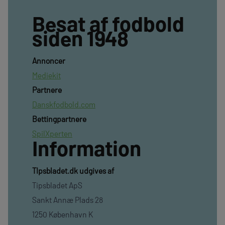
Besat af fodbold
siden 1948
Annoncer
Mediekit
Partnere
Danskfodbold.com
Bettingpartnere
SpilXperten
Information
TIpsbladet.dk udgives af
Tipsbladet ApS
Sankt Annæ Plads 28
1250 København K