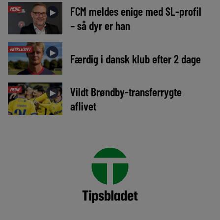
FCM meldes enige med SL-profil
MEDIE
►
– så dyr er han
EKSKLUSIVT
►
Færdig i dansk klub efter 2 dage
Vildt Brøndby-transferrygte
MEDIE
►
aflivet