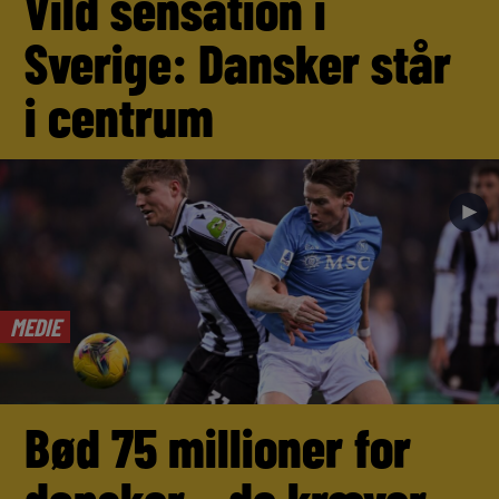
Vild sensation i
Sverige: Dansker står
i centrum
►
MEDIE
Bød 75 millioner for