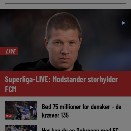
►
LIVE
Superliga-LIVE: Modstander storhylder
FCM
Bød 75 millioner for dansker – de
►
kræver 135
MEDIE
Her kan du se Debrecen mod FC
►