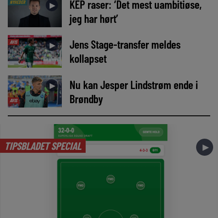
KEP raser: ‘Det mest uambitiøse,
NYHEDER
►
jeg har hørt’
Jens Stage-transfer meldes
AVIS
►
kollapset
Nu kan Jesper Lindstrøm ende i
►
Brøndby
AVIS
TIPSBLADET SPECIAL
►