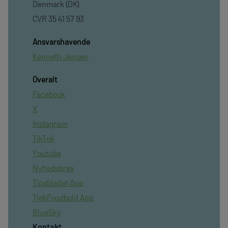
Denmark (DK)
CVR 35 41 57 93
Ansvarshavende
Kenneth Jensen
Overalt
Facebook
X
Instagram
TikTok
Youtube
Nyhedsbrev
Tipsbladet App
TjekFoodbold App
BlueSky
Kontakt