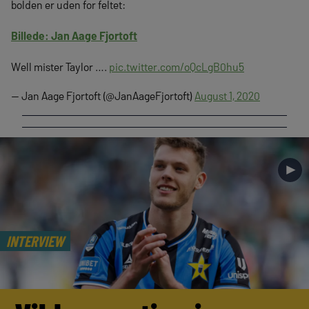
bolden er uden for feltet:
Billede: Jan Aage Fjortoft
Well mister Taylor ….
pic.twitter.com/oQcLgB0hu5
— Jan Aage Fjortoft (@JanAageFjortoft)
August 1, 2020
►
INTERVIEW