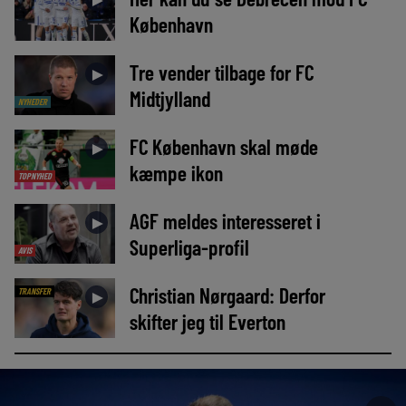
København
Tre vender tilbage for FC
►
Midtjylland
NYHEDER
FC København skal møde
►
kæmpe ikon
TOPNYHED
AGF meldes interesseret i
►
Superliga-profil
AVIS
Christian Nørgaard: Derfor
TRANSFER
►
skifter jeg til Everton