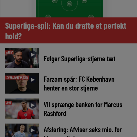
Superliga-spil: Kan du drafte et perfekt
hold?
MEDIE
►
Følger Superliga-stjerne tæt
Farzam spår: FC København
TIPSBLADET SPECIAL
►
henter en stor stjerne
Vil sprænge banken for Marcus
AVIS
►
Rashford
Afsløring: Afviser seks mio. for
►