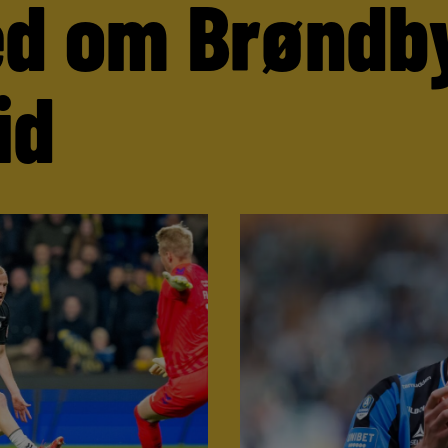
d om Brøndb
id