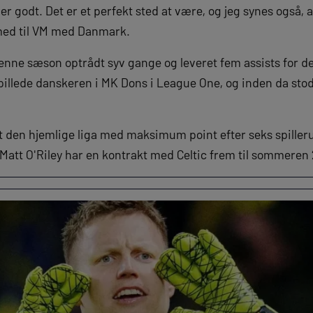
r godt. Det er et perfekt sted at være, og jeg synes også, at
 med til VM med Danmark.
i denne sæson optrådt syv gange og leveret fem assists for d
ar spillede danskeren i MK Dons i League One, og inden da sto
den hjemlige liga med maksimum point efter seks spilleru
. Matt O'Riley har en kontrakt med Celtic frem til sommeren