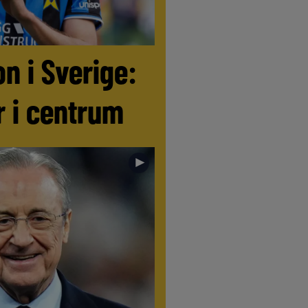
on i Sverige:
r i centrum
►