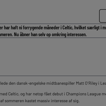
 har haft ni forrygende måneder i Celtic, hvilket særligt i 
sommeren. Nu åbner han selv op omkring interessen.
llede den dansk-engelske midtbanespiller Matt O'Riley i L
med Celtic, og har netop fået debut i Champions League mo
t af sommeren kastet massiv interesse af sig.