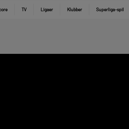
core
TV
Ligaer
Klubber
Superliga-spil