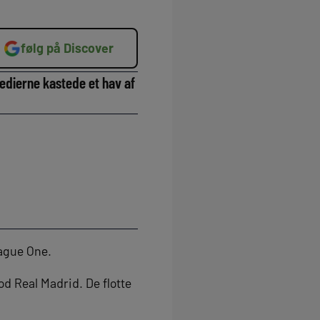
følg på Discover
medierne kastede et hav af
eague One.
d Real Madrid. De flotte