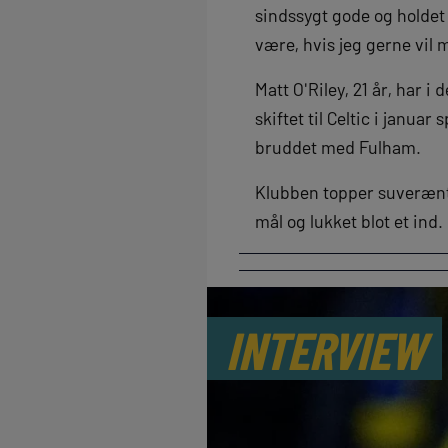
sindssygt gode og holdet e
være, hvis jeg gerne vil
Matt O'Riley, 21 år, har 
skiftet til Celtic i janu
bruddet med Fulham.
Klubben topper suverænt 
mål og lukket blot et ind
INTERVIEW