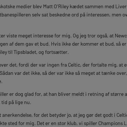
g skotske medier blev Matt O'Riley kædet sammen med Live
tbanespilleren selv sat beskedne ord på interessen, men ov
ter viste meget interesse for mig. Og jeg tror også, at Newc
gen af dem gav et bud. Hvis ikke der kommer et bud, så er 
ley til Tipsbladet, og fortsætter.
ver det, fordi der var ingen fra Celtic, der fortalte mig, a
ådan var det ikke, så der var ikke så meget at tænke over,
e.
ler er dog glad for, at han bliver meldt i retning af større 
tid på lige nu.
et anerkendelse, for det betyder jo, at jeg gør det godt i Celt
ekte sted for mig. Det er en stor klub, vi spiller Champions