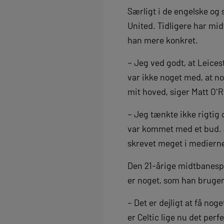
Særligt i de engelske o
United. Tidligere har mid
han mere konkret.
– Jeg ved godt, at Leices
var ikke noget med, at no
mit hoved, siger Matt O'Ri
– Jeg tænkte ikke rigtig o
var kommet med et bud. S
skrevet meget i mediern
Den 21-årige midtbanespil
er noget, som han bruger 
– Det er dejligt at få nog
er Celtic lige nu det perf