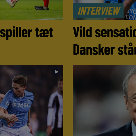
INTERVIEW
spiller tæt
Vild sensati
Dansker stå
►