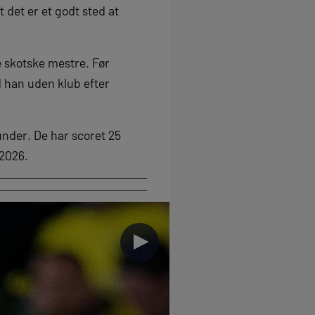
 det er et godt sted at
e skotske mestre. Før
d han uden klub efter
nder. De har scoret 25
 2026.
►