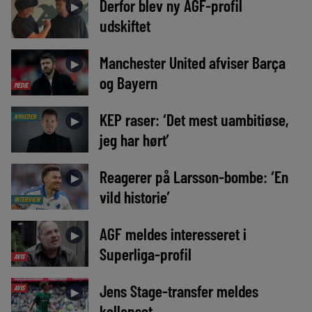
Derfor blev ny AGF-profil
►
udskiftet
Manchester United afviser Barça
►
og Bayern
MEDIE
KEP raser: ‘Det mest uambitiøse,
NYHEDER
►
jeg har hørt’
Reagerer på Larsson-bombe: ‘En
►
vild historie’
INTERVIEW
AGF meldes interesseret i
►
Superliga-profil
AVIS
Jens Stage-transfer meldes
AVIS
►
kollapset