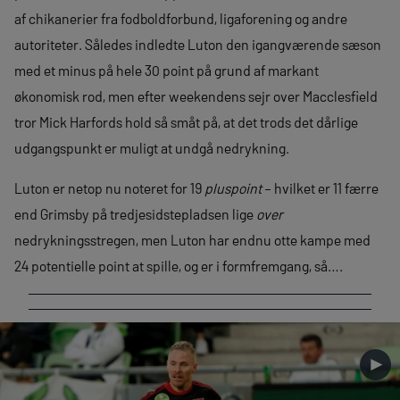
af chikanerier fra fodboldforbund, ligaforening og andre
autoriteter. Således indledte Luton den igangværende sæson
med et minus på hele 30 point på grund af markant
økonomisk rod, men efter weekendens sejr over Macclesfield
tror Mick Harfords hold så småt på, at det trods det dårlige
udgangspunkt er muligt at undgå nedrykning.
Luton er netop nu noteret for 19
pluspoint
– hvilket er 11 færre
end Grimsby på tredjesidstepladsen lige
over
nedrykningsstregen, men Luton har endnu otte kampe med
24 potentielle point at spille, og er i formfremgang, så….
►