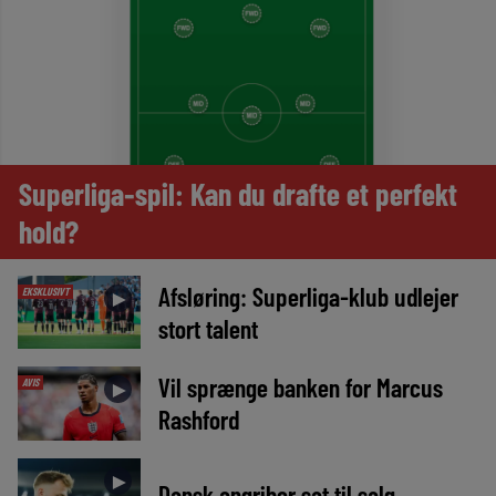
Superliga-spil: Kan du drafte et perfekt
hold?
Afsløring: Superliga-klub udlejer
EKSKLUSIVT
►
stort talent
Vil sprænge banken for Marcus
AVIS
►
Rashford
►
Dansk angriber sat til salg