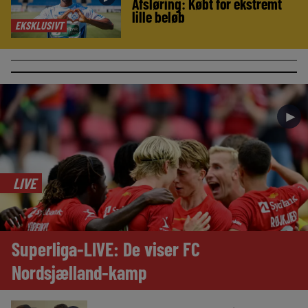
Afsløring: Købt for ekstremt
lille beløb
EKSKLUSIVT
►
LIVE
Superliga-LIVE: De viser FC
Nordsjælland-kamp