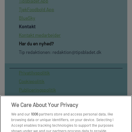
Tipsbladet App
TjekFoodbold App
BlueSky
Kontakt
Kontakt medarbejder
Har du en nyhed?
Tip redaktionen:
redaktion@tipsbladet.dk
Privatilvspolitik
Cookiepolitik
Publiceringspolitik
Vilkår for brug af sitet
We Care About Your Privacy
Spil ansvarligt
We and our
1006
partners store and access personal data, like
Administrer samtykke
browsing data or unique identifiers, on your device. Selecting I
Arkiv
Accept enables tracking technologies to support the purposes
shown under we and our partners process data to provide.