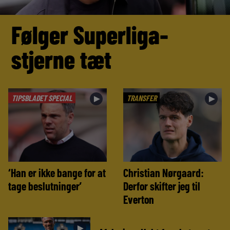
Følger Superliga-
stjerne tæt
TIPSBLADET SPECIAL
TRANSFER
►
►
‘Han er ikke bange for at
Christian Nørgaard:
tage beslutninger’
Derfor skifter jeg til
Everton
►