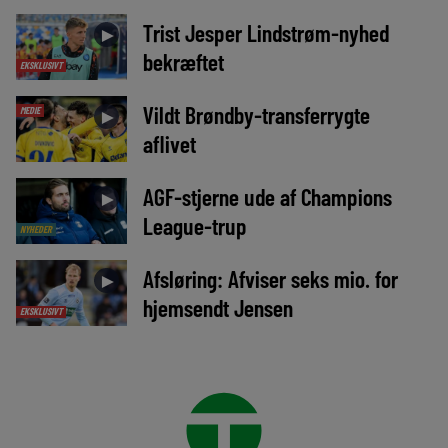
Trist Jesper Lindstrøm-nyhed
►
bekræftet
EKSKLUSIVT
Vildt Brøndby-transferrygte
MEDIE
►
aflivet
AGF-stjerne ude af Champions
►
League-trup
NYHEDER
Afsløring: Afviser seks mio. for
►
hjemsendt Jensen
EKSKLUSIVT