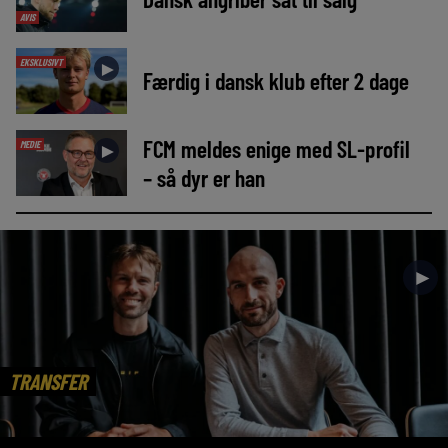
AVIS
EKSKLUSIVT
►
Færdig i dansk klub efter 2 dage
FCM meldes enige med SL-profil
MEDIE
►
– så dyr er han
►
TRANSFER