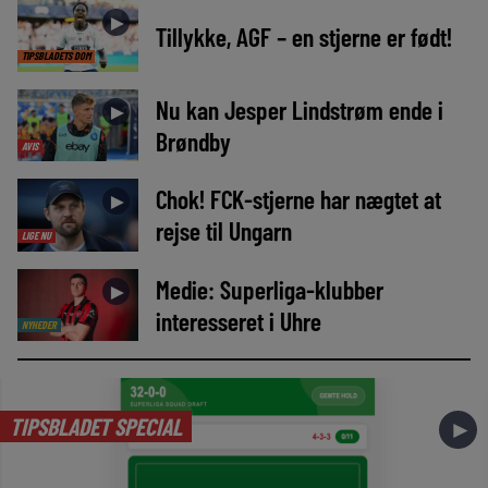
►
Tillykke, AGF – en stjerne er født!
TIPSBLADETS DOM
Nu kan Jesper Lindstrøm ende i
►
Brøndby
AVIS
Chok! FCK-stjerne har nægtet at
►
rejse til Ungarn
LIGE NU
Medie: Superliga-klubber
►
interesseret i Uhre
NYHEDER
TIPSBLADET SPECIAL
►