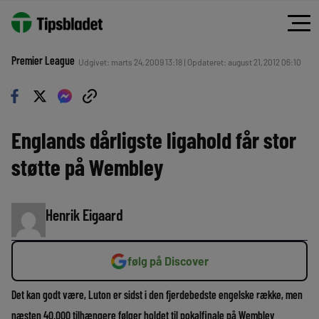
Premier League
Udgivet: marts 24, 2009 13:18 | Opdateret: august 21, 2012 06:10
Englands dårligste ligahold får stor
støtte på Wembley
Henrik Eigaard
følg på Discover
Det kan godt være, Luton er sidst i den fjerdebedste engelske række, men
næsten 40.000 tilhængere følger holdet til pokalfinale på Wembley