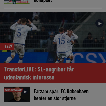
►
LIVE
TransferLIVE: SL-angriber får
udenlandsk interesse
Farzam spår: FC København
TIPSBLADET SPECIAL
►
henter en stor stjerne