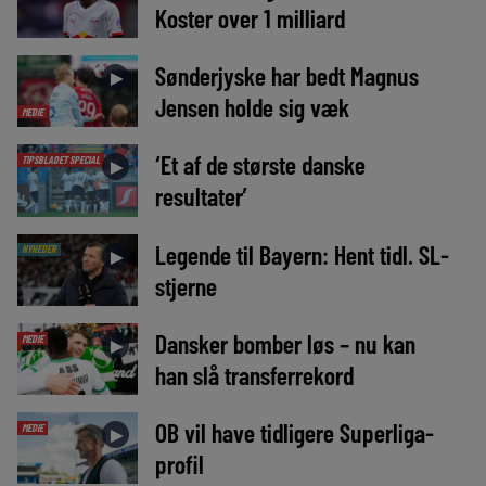
Koster over 1 milliard
Sønderjyske har bedt Magnus
►
Jensen holde sig væk
MEDIE
‘Et af de største danske
TIPSBLADET SPECIAL
►
resultater’
Legende til Bayern: Hent tidl. SL-
NYHEDER
►
stjerne
Dansker bomber løs – nu kan
MEDIE
►
han slå transferrekord
OB vil have tidligere Superliga-
MEDIE
►
profil