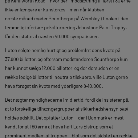
på Kenilworth Road – hvor der i modsætning til først i 80’erne
ikke er længere er kunstgræs – men når klubben i
næste måned møder Scunthorpe på Wembley i finalen i den
temmelig inferiøre pokalturnering Johnstone Paint Trophy,
får den støtte af næsten 40.000 sympatisører.
Luton solgte nemlig hurtigt og problemfrit dens kvote på
37.800 billetter, og eftersom modstanderen Scunthorpe kun
har kunnet sælge 12.000 billetter, og der dersuden er en
række ledige billetter til neutrale tilskuere, ville Luton gerne
have forøget sin kvote med yderligere 8-10.000.
Det nægter myndighederne imidlertid, fordi de insisterer på,
at to forskellige tilhængergrupper af sikkerhedshensyn
skal
holdes adskilt. Det opfatter Luton – der i Danmark er mest
kendt for at i 90’erne at have haft Lars Elstrup som et
prominent medlem af truppen – blot som det sidste i en række