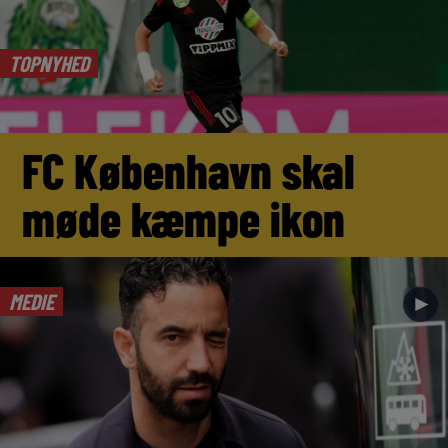
TOPNYHED
FC København skal
møde kæmpe ikon
MEDIE
►