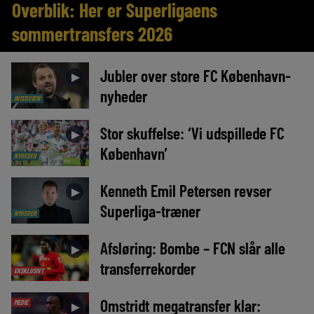
Overblik: Her er Superligaens
sommertransfers 2026
Jubler over store FC København-
►
nyheder
INTERVIEW
Stor skuffelse: ‘Vi udspillede FC
►
København’
NYHEDER
Kenneth Emil Petersen revser
►
Superliga-træner
NYHEDER
Afsløring: Bombe – FCN slår alle
►
transferrekorder
EKSKLUSIVT
Omstridt megatransfer klar:
MEDIE
►