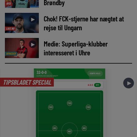
Brøndby
AVIS
Chok! FCK-stjerne har nægtet at
►
rejse til Ungarn
LIGE NU
Medie: Superliga-klubber
►
interesseret i Uhre
NYHEDER
TIPSBLADET SPECIAL
►