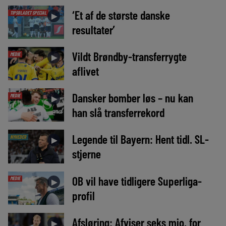
‘Et af de største danske
TIPSBLADET SPECIAL
►
resultater’
Vildt Brøndby-transferrygte
MEDIE
►
aflivet
Dansker bomber løs – nu kan
MEDIE
►
han slå transferrekord
Legende til Bayern: Hent tidl. SL-
NYHEDER
►
stjerne
OB vil have tidligere Superliga-
MEDIE
►
profil
Afsløring: Afviser seks mio. for
►