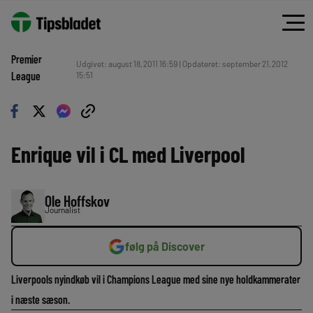
Premier
Udgivet: august 18, 2011 16:59 | Opdateret: september 21, 2012
League
15:51
Enrique vil i CL med Liverpool
Ole Hoffskov
Journalist
følg på Discover
Liverpools nyindkøb vil i Champions League med sine nye holdkammerater
i næste sæson.