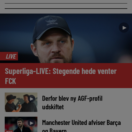
►
LIVE
Superliga-LIVE: Stegende hede venter
FCK
Derfor blev ny AGF-profil
►
udskiftet
Manchester United afviser Barça
►
og Bayern
MEDIE