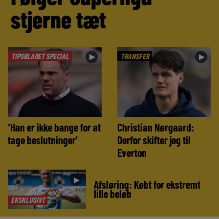
stjerne tæt
TIPSBLADET SPECIAL
TRANSFER
►
►
‘Han er ikke bange for at
Christian Nørgaard:
tage beslutninger’
Derfor skifter jeg til
Everton
►
Afsløring: Købt for ekstremt
lille beløb
EKSKLUSIVT