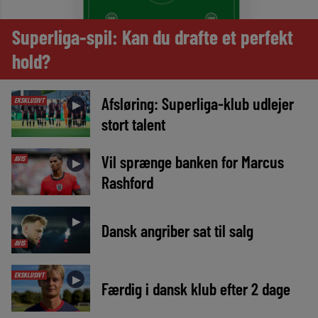
Superliga-spil: Kan du drafte et perfekt
hold?
Afsløring: Superliga-klub udlejer
EKSKLUSIVT
►
stort talent
Vil sprænge banken for Marcus
AVIS
►
Rashford
►
Dansk angriber sat til salg
AVIS
EKSKLUSIVT
►
Færdig i dansk klub efter 2 dage