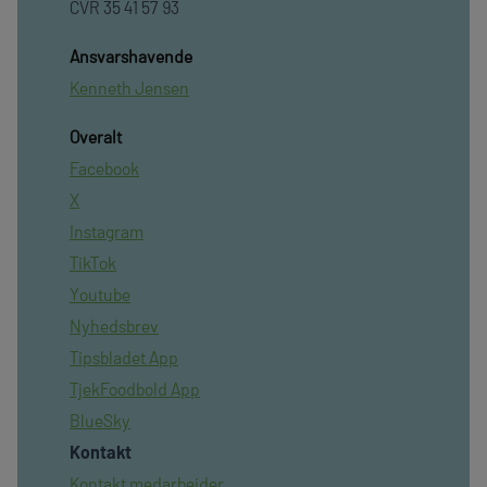
CVR 35 41 57 93
Ansvarshavende
Kenneth Jensen
Overalt
Facebook
X
Instagram
TikTok
Youtube
Nyhedsbrev
Tipsbladet App
TjekFoodbold App
BlueSky
Kontakt
Kontakt medarbejder