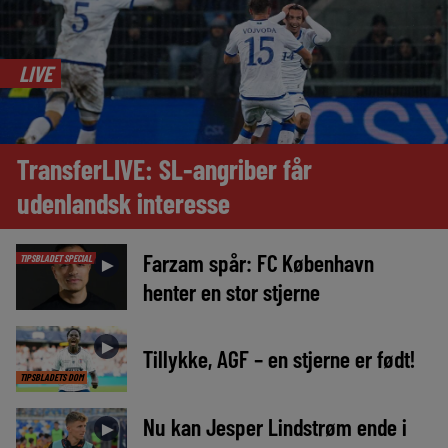
LIVE
TransferLIVE: SL-angriber får
udenlandsk interesse
Farzam spår: FC København
TIPSBLADET SPECIAL
►
henter en stor stjerne
►
Tillykke, AGF – en stjerne er født!
TIPSBLADETS DOM
Nu kan Jesper Lindstrøm ende i
►