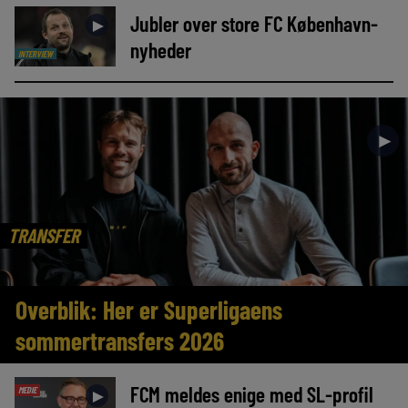
Jubler over store FC København-
►
nyheder
INTERVIEW
►
TRANSFER
Overblik: Her er Superligaens
sommertransfers 2026
FCM meldes enige med SL-profil
MEDIE
►