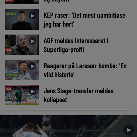
KEP raser: ‘Det mest uambitiøse,
NYHEDER
►
jeg har hørt’
AGF meldes interesseret i
►
Superliga-profil
AVIS
Reagerer på Larsson-bombe: ‘En
►
vild historie’
INTERVIEW
Jens Stage-transfer meldes
AVIS
►
kollapset
►