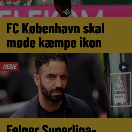
FC København skal
møde kæmpe ikon
MEDIE
►
Følger Superliga-