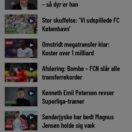
– så dyr er han
Stor skuffelse: ‘Vi udspillede FC
►
København’
NYHEDER
Omstridt megatransfer klar:
MEDIE
►
Koster over 1 milliard
Afsløring: Bombe – FCN slår alle
►
transferrekorder
EKSKLUSIVT
Kenneth Emil Petersen revser
►
Superliga-træner
NYHEDER
Sønderjyske har bedt Magnus
►
Jensen holde sig væk
MEDIE