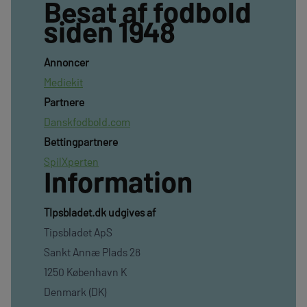
Besat af fodbold
siden 1948
Annoncer
Mediekit
Partnere
Danskfodbold.com
Bettingpartnere
SpilXperten
Information
TIpsbladet.dk udgives af
Tipsbladet ApS
Sankt Annæ Plads 28
1250 København K
Denmark (DK)