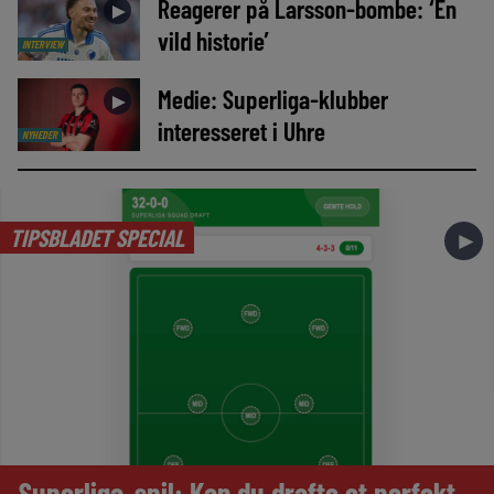
Reagerer på Larsson-bombe: ‘En
►
vild historie’
INTERVIEW
Medie: Superliga-klubber
►
interesseret i Uhre
NYHEDER
TIPSBLADET SPECIAL
►
Superliga-spil: Kan du drafte et perfekt