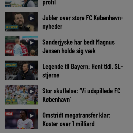
profil
Jubler over store FC København-
►
nyheder
INTERVIEW
Sønderjyske har bedt Magnus
►
Jensen holde sig væk
MEDIE
Legende til Bayern: Hent tidl. SL-
NYHEDER
►
stjerne
Stor skuffelse: ‘Vi udspillede FC
►
København’
NYHEDER
Omstridt megatransfer klar:
MEDIE
►
Koster over 1 milliard