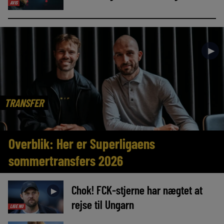
AVIS
►
TRANSFER
Overblik: Her er Superligaens
sommertransfers 2026
Chok! FCK-stjerne har nægtet at
►
rejse til Ungarn
LIGE NU