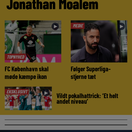
Jonathan Moalem
MEDIE
►
►
TOPNYHED
FC København skal
Følger Superliga-
møde kæmpe ikon
stjerne tæt
EKSKLUSIVT
►
Vildt pokalhattrick: ‘Et helt
andet niveau’