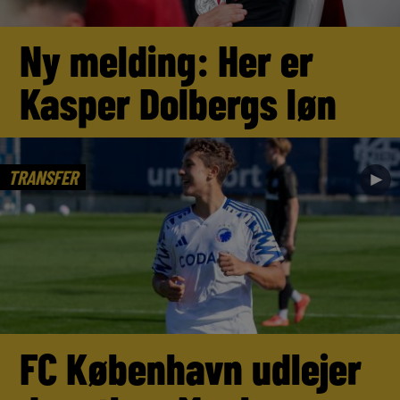
Ny melding: Her er
Kasper Dolbergs løn
TRANSFER
►
FC København udlejer