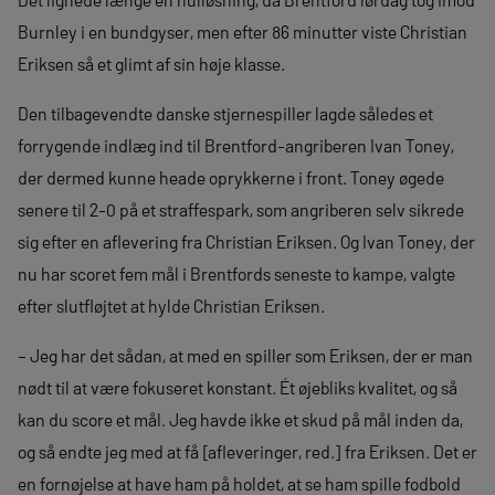
Burnley i en bundgyser, men efter 86 minutter viste Christian
Eriksen så et glimt af sin høje klasse.
Den tilbagevendte danske stjernespiller lagde således et
forrygende indlæg ind til Brentford-angriberen Ivan Toney,
der dermed kunne heade oprykkerne i front. Toney øgede
senere til 2-0 på et straffespark, som angriberen selv sikrede
sig efter en aflevering fra Christian Eriksen. Og Ivan Toney, der
nu har scoret fem mål i Brentfords seneste to kampe, valgte
efter slutfløjtet at hylde Christian Eriksen.
– Jeg har det sådan, at med en spiller som Eriksen, der er man
nødt til at være fokuseret konstant. Ét øjebliks kvalitet, og så
kan du score et mål. Jeg havde ikke et skud på mål inden da,
og så endte jeg med at få [afleveringer, red.] fra Eriksen. Det er
en fornøjelse at have ham på holdet, at se ham spille fodbold