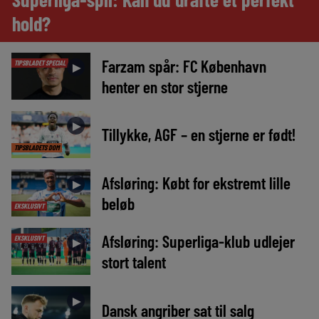
hold?
Farzam spår: FC København
TIPSBLADET SPECIAL
►
henter en stor stjerne
►
Tillykke, AGF – en stjerne er født!
TIPSBLADETS DOM
Afsløring: Købt for ekstremt lille
►
beløb
EKSKLUSIVT
Afsløring: Superliga-klub udlejer
EKSKLUSIVT
►
stort talent
►
Dansk angriber sat til salg