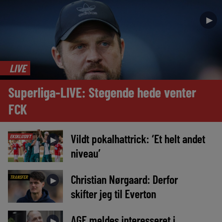
►
LIVE
Superliga-LIVE: Stegende hede venter
FCK
Vildt pokalhattrick: ‘Et helt andet
EKSKLUSIVT
►
niveau’
Christian Nørgaard: Derfor
TRANSFER
►
skifter jeg til Everton
AGF meldes interesseret i
►