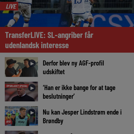
LIVE
TransferLIVE: SL-angriber får
udenlandsk interesse
Derfor blev ny AGF-profil
►
udskiftet
‘Han er ikke bange for at tage
TIPSBLADET SPECIAL
►
beslutninger’
Nu kan Jesper Lindstrøm ende i
►
Brøndby
AVIS