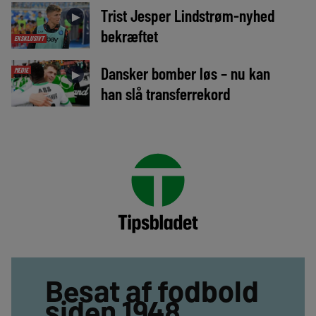
Trist Jesper Lindstrøm-nyhed
►
bekræftet
EKSKLUSIVT
Dansker bomber løs – nu kan
MEDIE
►
han slå transferrekord
Besat af fodbold
siden 1948