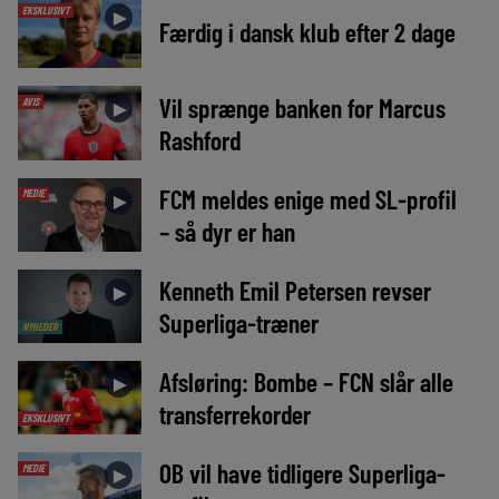
EKSKLUSIVT
►
Færdig i dansk klub efter 2 dage
Vil sprænge banken for Marcus
AVIS
►
Rashford
FCM meldes enige med SL-profil
MEDIE
►
– så dyr er han
Kenneth Emil Petersen revser
►
Superliga-træner
NYHEDER
Afsløring: Bombe – FCN slår alle
►
transferrekorder
EKSKLUSIVT
OB vil have tidligere Superliga-
MEDIE
►