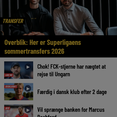
TRANSFER
Overblik: Her er Superligaens
sommertransfers 2026
Chok! FCK-stjerne har nægtet at
►
rejse til Ungarn
LIGE NU
EKSKLUSIVT
►
Færdig i dansk klub efter 2 dage
Vil sprænge banken for Marcus
AVIS
►
Rashford