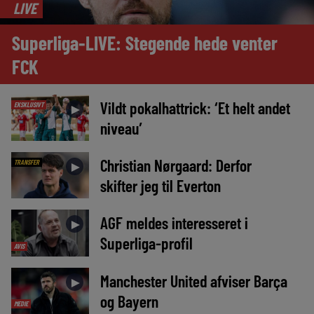
LIVE
Superliga-LIVE: Stegende hede venter
FCK
Vildt pokalhattrick: ‘Et helt andet
EKSKLUSIVT
►
niveau’
Christian Nørgaard: Derfor
TRANSFER
►
skifter jeg til Everton
AGF meldes interesseret i
►
Superliga-profil
AVIS
Manchester United afviser Barça
►
og Bayern
MEDIE