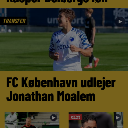
TRANSFER
►
FC København udlejer
Jonathan Moalem
MEDIE
►
►