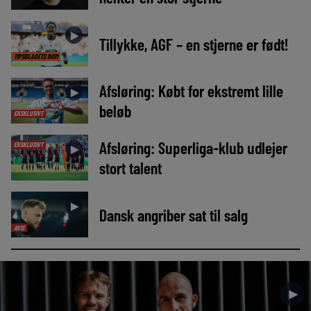
►
Tillykke, AGF – en stjerne er født!
TIPSBLADETS DOM
Afsløring: Købt for ekstremt lille
►
beløb
EKSKLUSIVT
Afsløring: Superliga-klub udlejer
EKSKLUSIVT
►
stort talent
►
Dansk angriber sat til salg
AVIS
►