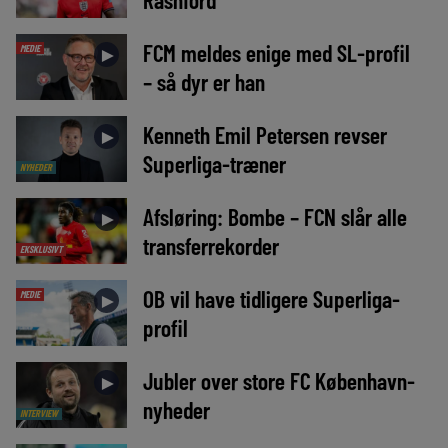
FCM meldes enige med SL-profil
MEDIE
►
– så dyr er han
Kenneth Emil Petersen revser
►
Superliga-træner
NYHEDER
Afsløring: Bombe – FCN slår alle
►
transferrekorder
EKSKLUSIVT
OB vil have tidligere Superliga-
MEDIE
►
profil
Jubler over store FC København-
►
nyheder
INTERVIEW