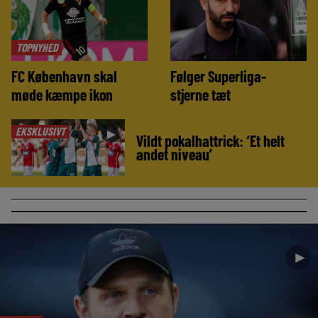
TOPNYHED
FC København skal
Følger Superliga-
møde kæmpe ikon
stjerne tæt
EKSKLUSIVT
►
Vildt pokalhattrick: ‘Et helt
andet niveau’
►