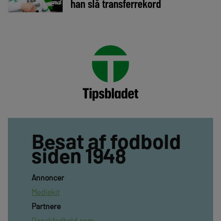
han slå transferrekord
Besat af fodbold
siden 1948
Annoncer
Mediekit
Partnere
Danskfodbold.com