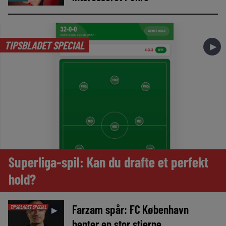
TIPSBLADET SPECIAL
►
Superliga-spil: Kan du drafte et perfekt
hold?
Farzam spår: FC København
TIPSBLADET SPECIAL
►
henter en stor stjerne