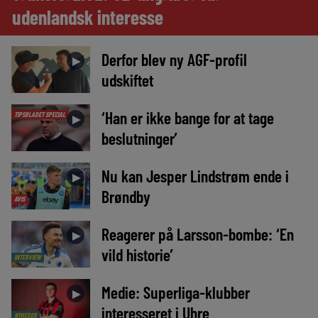
udenlandsk interesse
Derfor blev ny AGF-profil
►
udskiftet
‘Han er ikke bange for at tage
TIPSBLADET SPECIAL
►
beslutninger’
Nu kan Jesper Lindstrøm ende i
►
Brøndby
AVIS
Reagerer på Larsson-bombe: ‘En
►
vild historie’
INTERVIEW
Medie: Superliga-klubber
►
interesseret i Uhre
NYHEDER