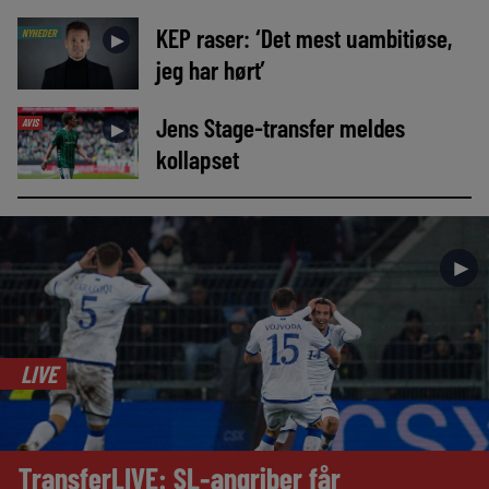
KEP raser: ‘Det mest uambitiøse,
NYHEDER
►
jeg har hørt’
Jens Stage-transfer meldes
AVIS
►
kollapset
►
LIVE
TransferLIVE: SL-angriber får