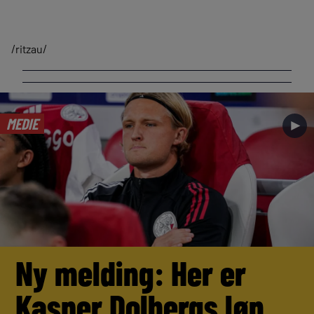
/ritzau/
MEDIE
►
Ny melding: Her er
Kasper Dolbergs løn