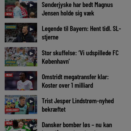
Sønderjyske har bedt Magnus
►
Jensen holde sig væk
MEDIE
Legende til Bayern: Hent tidl. SL-
NYHEDER
►
stjerne
Stor skuffelse: ‘Vi udspillede FC
►
København’
NYHEDER
Omstridt megatransfer klar:
MEDIE
►
Koster over 1 milliard
Trist Jesper Lindstrøm-nyhed
►
bekræftet
EKSKLUSIVT
Dansker bomber løs – nu kan
MEDIE
►