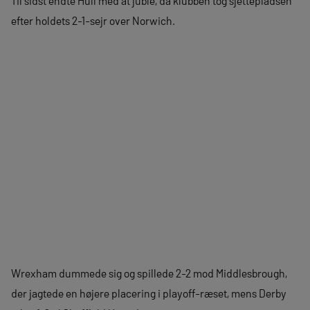
Til sidst endte Hull med at juble, da klubben tog sjettepladsen
efter holdets 2-1-sejr over Norwich.
Wrexham dummede sig og spillede 2-2 mod Middlesbrough,
der jagtede en højere placering i playoff-ræset, mens Derby