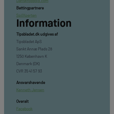
Danskfodbold.com
Bettingpartnere
SpilXperten
Information
TIpsbladet.dk udgives af
Tipsbladet ApS
Sankt Annæ Plads 28
1250 København K
Denmark (DK)
CVR 35 41 57 93
Ansvarshavende
Kenneth Jensen
Overalt
Facebook