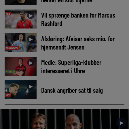
Vil sprænge banken for Marcus
AVIS
►
Rashford
Afsløring: Afviser seks mio. for
►
hjemsendt Jensen
EKSKLUSIVT
Medie: Superliga-klubber
►
interesseret i Uhre
NYHEDER
►
Dansk angriber sat til salg
AVIS
►