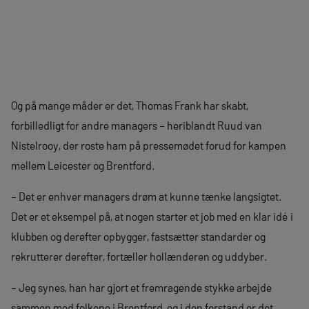
Og på mange måder er det, Thomas Frank har skabt,
forbilledligt for andre managers – heriblandt Ruud van
Nistelrooy, der roste ham på pressemødet forud for kampen
mellem Leicester og Brentford.
– Det er enhver managers drøm at kunne tænke langsigtet.
Det er et eksempel på, at nogen starter et job med en klar idé i
klubben og derefter opbygger, fastsætter standarder og
rekrutterer derefter, fortæller hollænderen og uddyber.
– Jeg synes, han har gjort et fremragende stykke arbejde
sammen med folkene i Brentford, og i den forstand er det