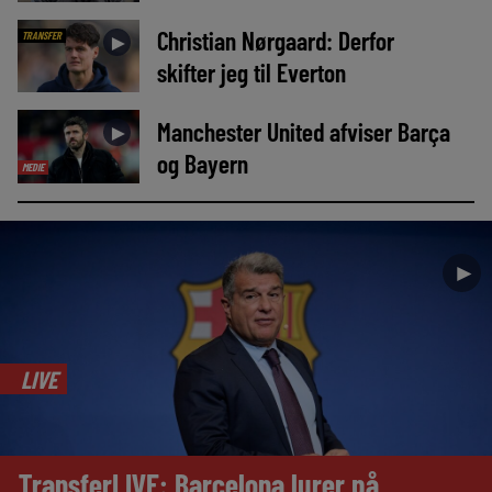
Christian Nørgaard: Derfor
TRANSFER
►
skifter jeg til Everton
Manchester United afviser Barça
►
og Bayern
MEDIE
►
LIVE
TransferLIVE: Barcelona lurer på