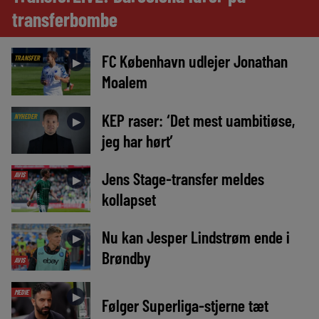
transferbombe
FC København udlejer Jonathan
TRANSFER
►
Moalem
KEP raser: ‘Det mest uambitiøse,
NYHEDER
►
jeg har hørt’
Jens Stage-transfer meldes
AVIS
►
kollapset
Nu kan Jesper Lindstrøm ende i
►
Brøndby
AVIS
MEDIE
►
Følger Superliga-stjerne tæt