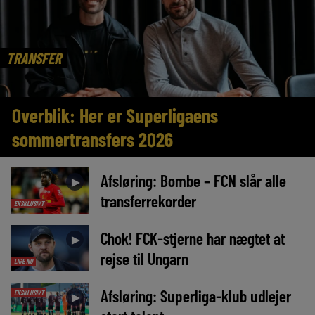
TRANSFER
Overblik: Her er Superligaens
sommertransfers 2026
Afsløring: Bombe – FCN slår alle
►
transferrekorder
EKSKLUSIVT
Chok! FCK-stjerne har nægtet at
►
rejse til Ungarn
LIGE NU
Afsløring: Superliga-klub udlejer
EKSKLUSIVT
►