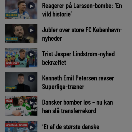
Reagerer på Larsson-bombe: ‘En
►
vild historie’
INTERVIEW
Jubler over store FC København-
►
nyheder
INTERVIEW
Trist Jesper Lindstrøm-nyhed
►
bekræftet
EKSKLUSIVT
Kenneth Emil Petersen revser
►
Superliga-træner
NYHEDER
Dansker bomber løs – nu kan
MEDIE
►
han slå transferrekord
‘Et af de største danske
TIPSBLADET SPECIAL
►