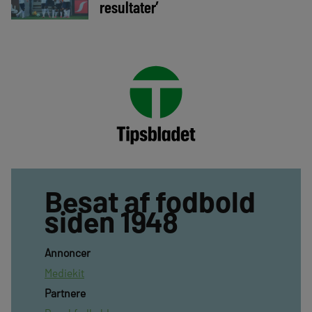
resultater’
Besat af fodbold
siden 1948
Annoncer
Mediekit
Partnere