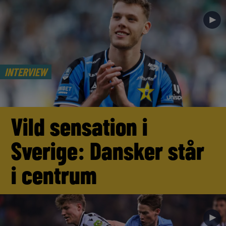
►
INTERVIEW
Vild sensation i
Sverige: Dansker står
i centrum
►