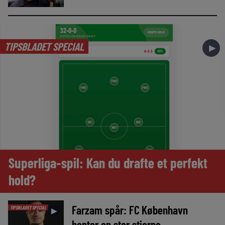
TIPSBLADET SPECIAL
►
Superliga-spil: Kan du drafte et perfekt
hold?
Farzam spår: FC København
TIPSBLADET SPECIAL
►
henter en stor stjerne