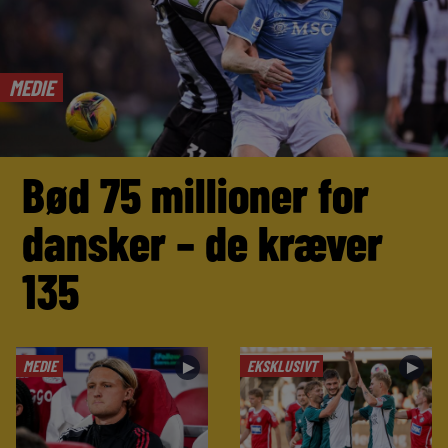
MEDIE
Bød 75 millioner for
dansker – de kræver
135
MEDIE
EKSKLUSIVT
►
►