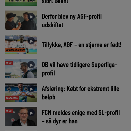
stort talent
Derfor blev ny AGF-profil
►
udskiftet
►
Tillykke, AGF – en stjerne er født!
TIPSBLADETS DOM
OB vil have tidligere Superliga-
MEDIE
►
profil
Afsløring: Købt for ekstremt lille
►
beløb
EKSKLUSIVT
FCM meldes enige med SL-profil
MEDIE
►
– så dyr er han