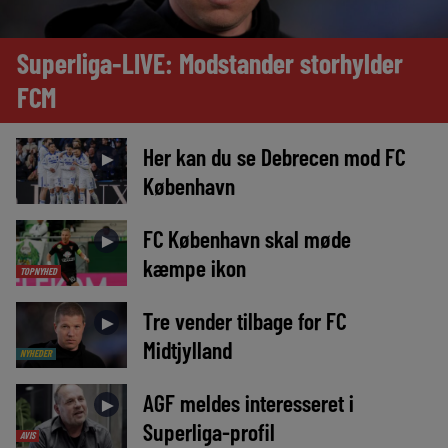
Superliga-LIVE: Modstander storhylder
FCM
Her kan du se Debrecen mod FC
►
København
FC København skal møde
►
kæmpe ikon
TOPNYHED
Tre vender tilbage for FC
►
Midtjylland
NYHEDER
AGF meldes interesseret i
►
Superliga-profil
AVIS