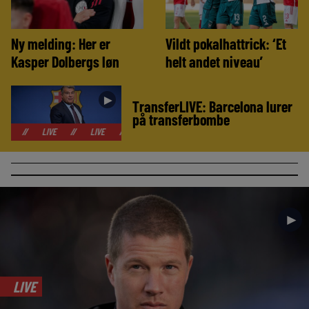
Ny melding: Her er
Vildt pokalhattrick: ‘Et
Kasper Dolbergs løn
helt andet niveau’
►
TransferLIVE: Barcelona lurer
på transferbombe
LIVE
//
LIVE
//
LIVE
//
LIVE
//
LIVE
//
LIVE
//
LIVE
►
LIVE