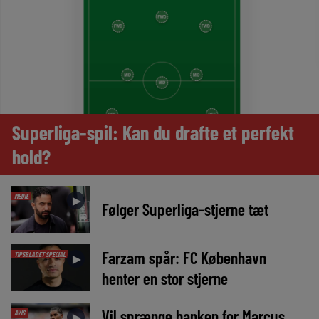
Superliga-spil: Kan du drafte et perfekt
hold?
MEDIE
►
Følger Superliga-stjerne tæt
Farzam spår: FC København
TIPSBLADET SPECIAL
►
henter en stor stjerne
Vil sprænge banken for Marcus
AVIS
►