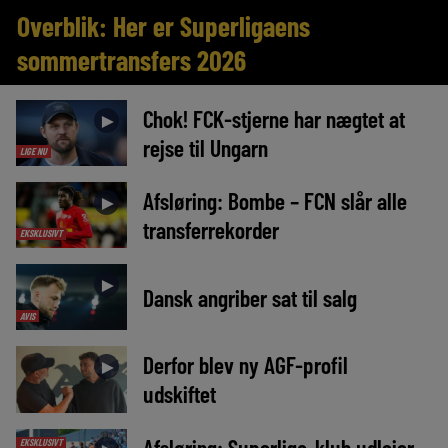
Overblik: Her er Superligaens
sommertransfers 2026
Chok! FCK-stjerne har nægtet at
►
rejse til Ungarn
LIGE NU
Afsløring: Bombe – FCN slår alle
►
transferrekorder
EKSKLUSIVT
►
Dansk angriber sat til salg
AVIS
Derfor blev ny AGF-profil
►
udskiftet
Afsløring: Superliga-klub udlejer
EKSKLUSIVT