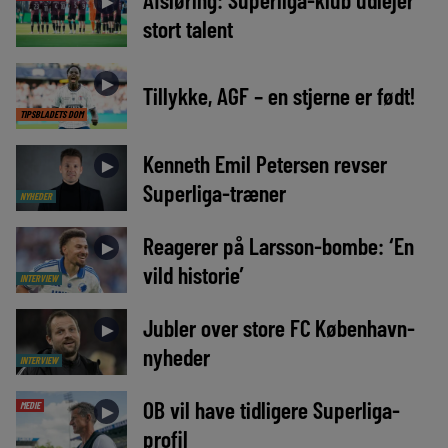
►
stort talent
►
Tillykke, AGF – en stjerne er født!
TIPSBLADETS DOM
Kenneth Emil Petersen revser
►
Superliga-træner
NYHEDER
Reagerer på Larsson-bombe: ‘En
►
vild historie’
INTERVIEW
Jubler over store FC København-
►
nyheder
INTERVIEW
OB vil have tidligere Superliga-
MEDIE
►
profil