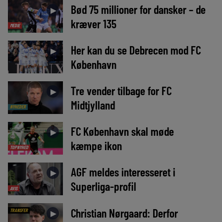
Bød 75 millioner for dansker – de
►
kræver 135
MEDIE
Her kan du se Debrecen mod FC
►
København
Tre vender tilbage for FC
►
Midtjylland
NYHEDER
FC København skal møde
►
kæmpe ikon
TOPNYHED
AGF meldes interesseret i
►
Superliga-profil
AVIS
Christian Nørgaard: Derfor
TRANSFER
►