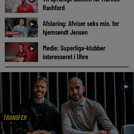
Rashford
Afsløring: Afviser seks mio. for
►
hjemsendt Jensen
EKSKLUSIVT
Medie: Superliga-klubber
►
interesseret i Uhre
NYHEDER
►
TRANSFER