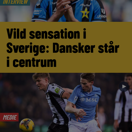
INTERVIEW
Vild sensation i
Sverige: Dansker står
i centrum
►
MEDIE