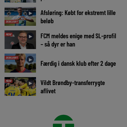
Afsløring: Købt for ekstremt lille
►
beløb
EKSKLUSIVT
FCM meldes enige med SL-profil
MEDIE
►
– så dyr er han
EKSKLUSIVT
►
Færdig i dansk klub efter 2 dage
Vildt Brøndby-transferrygte
MEDIE
►
aflivet