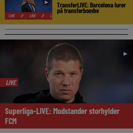
►
TransferLIVE: Barcelona lurer
på transferbombe
//
LIVE
//
LIVE
//
LIVE
//
LIVE
//
LIVE
//
LIVE
//
►
LIVE
Superliga-LIVE: Modstander storhylder
FCM