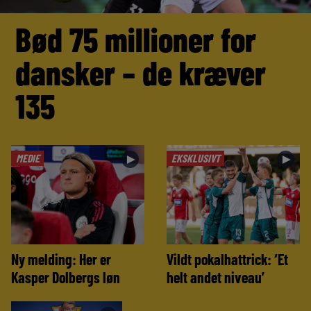
Bød 75 millioner for
dansker – de kræver
135
MEDIE
EKSKLUSIVT
►
►
Ny melding: Her er
Vildt pokalhattrick: ‘Et
Kasper Dolbergs løn
helt andet niveau’