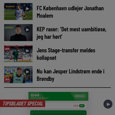
FC København udlejer Jonathan
TRANSFER
►
Moalem
KEP raser: ‘Det mest uambitiøse,
NYHEDER
►
jeg har hørt’
Jens Stage-transfer meldes
AVIS
►
kollapset
Nu kan Jesper Lindstrøm ende i
►
Brøndby
AVIS
TIPSBLADET SPECIAL
►