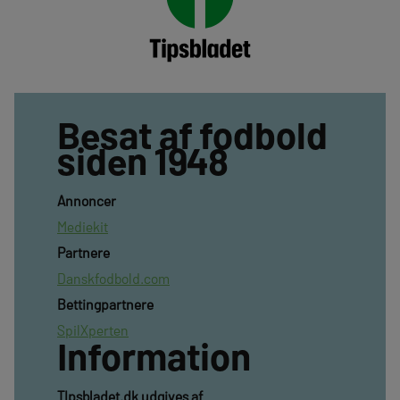
Besat af fodbold
siden 1948
Annoncer
Mediekit
Partnere
Danskfodbold.com
Bettingpartnere
SpilXperten
Information
TIpsbladet.dk udgives af