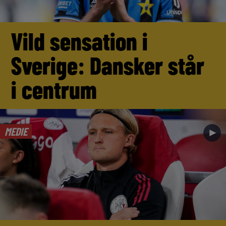
Vild sensation i
Sverige: Dansker står
i centrum
MEDIE
►