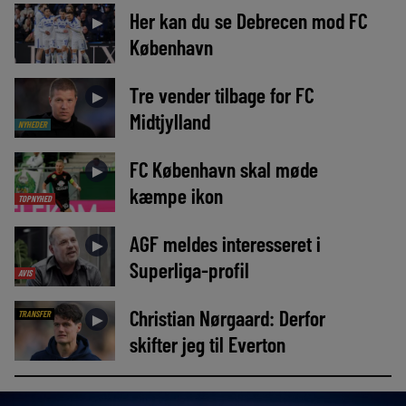
Her kan du se Debrecen mod FC
►
København
Tre vender tilbage for FC
►
Midtjylland
NYHEDER
FC København skal møde
►
kæmpe ikon
TOPNYHED
AGF meldes interesseret i
►
Superliga-profil
AVIS
Christian Nørgaard: Derfor
TRANSFER
►
skifter jeg til Everton