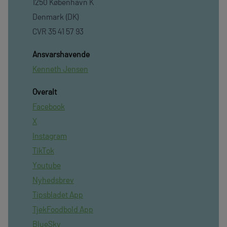
1250 København K
Denmark (DK)
CVR 35 41 57 93
Ansvarshavende
Kenneth Jensen
Overalt
Facebook
X
Instagram
TikTok
Youtube
Nyhedsbrev
Tipsbladet App
TjekFoodbold App
BlueSky