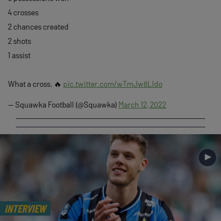
4 crosses
2 chances created
2 shots
1 assist
What a cross. 🔥
pic.twitter.com/wTmJw8LIdo
— Squawka Football (@Squawka)
March 12, 2022
►
INTERVIEW