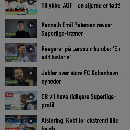
►
Tillykke, AGF – en stjerne er født!
TIPSBLADETS DOM
Kenneth Emil Petersen revser
►
Superliga-træner
NYHEDER
Reagerer på Larsson-bombe: ‘En
►
vild historie’
INTERVIEW
Jubler over store FC København-
►
nyheder
INTERVIEW
OB vil have tidligere Superliga-
MEDIE
►
profil
Afsløring: Købt for ekstremt lille
►
beløb
EKSKLUSIVT