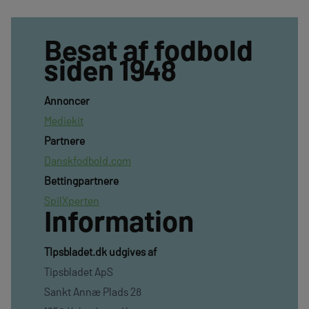
Besat af fodbold
siden 1948
Annoncer
Mediekit
Partnere
Danskfodbold.com
Bettingpartnere
SpilXperten
Information
TIpsbladet.dk udgives af
Tipsbladet ApS
Sankt Annæ Plads 28