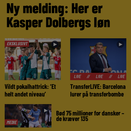
Ny melding: Her er
Kasper Dolbergs løn
EKSKLUSIVT
►
►
//
LIVE
//
LIVE
//
LIVE
//
LIVE
Vildt pokalhattrick: ‘Et
TransferLIVE: Barcelona
helt andet niveau’
lurer på transferbombe
►
Bød 75 millioner for dansker –
de kræver 135
MEDIE