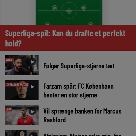
Superliga-spil: Kan du drafte et perfekt
hold?
MEDIE
►
Følger Superliga-stjerne tæt
Farzam spår: FC København
TIPSBLADET SPECIAL
►
henter en stor stjerne
Vil sprænge banken for Marcus
AVIS
►
Rashford
Afsløring: Afviser seks mio. for