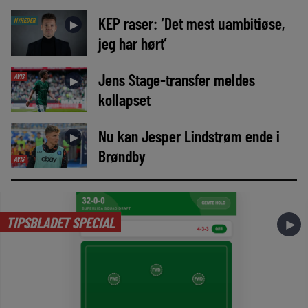
KEP raser: ‘Det mest uambitiøse,
NYHEDER
►
jeg har hørt’
Jens Stage-transfer meldes
AVIS
►
kollapset
Nu kan Jesper Lindstrøm ende i
►
Brøndby
AVIS
TIPSBLADET SPECIAL
►