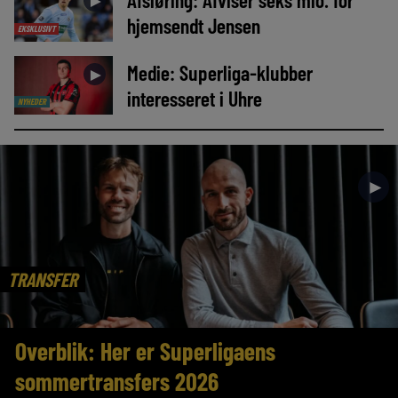
►
hjemsendt Jensen
EKSKLUSIVT
Medie: Superliga-klubber
►
interesseret i Uhre
NYHEDER
►
TRANSFER
Overblik: Her er Superligaens
sommertransfers 2026