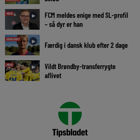
FCM meldes enige med SL-profil
MEDIE
►
– så dyr er han
EKSKLUSIVT
►
Færdig i dansk klub efter 2 dage
Vildt Brøndby-transferrygte
MEDIE
►
aflivet