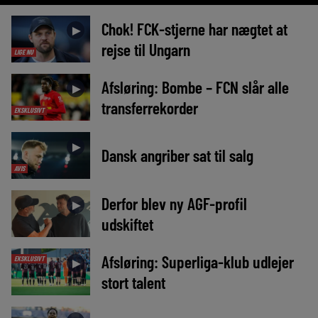
Chok! FCK-stjerne har nægtet at
►
rejse til Ungarn
LIGE NU
Afsløring: Bombe – FCN slår alle
►
transferrekorder
EKSKLUSIVT
►
Dansk angriber sat til salg
AVIS
Derfor blev ny AGF-profil
►
udskiftet
Afsløring: Superliga-klub udlejer
EKSKLUSIVT
►
stort talent