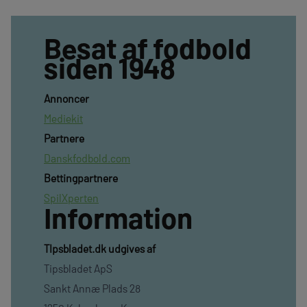
Besat af fodbold
siden 1948
Annoncer
Mediekit
Partnere
Danskfodbold.com
Bettingpartnere
SpilXperten
Information
TIpsbladet.dk udgives af
Tipsbladet ApS
Sankt Annæ Plads 28