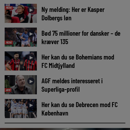
Ny melding: Her er Kasper
MEDIE
►
Dolbergs løn
Bød 75 millioner for dansker – de
►
kræver 135
MEDIE
Her kan du se Bohemians mod
►
FC Midtjylland
AGF meldes interesseret i
►
Superliga-profil
AVIS
Her kan du se Debrecen mod FC
►
København