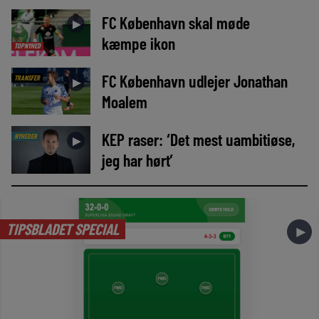
FC København skal møde
►
kæmpe ikon
TOPNYHED
FC København udlejer Jonathan
TRANSFER
►
Moalem
KEP raser: ‘Det mest uambitiøse,
NYHEDER
►
jeg har hørt’
TIPSBLADET SPECIAL
►