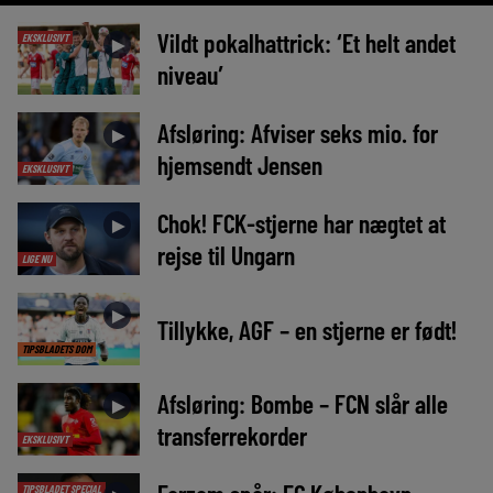
Vildt pokalhattrick: ‘Et helt andet
EKSKLUSIVT
►
niveau’
Afsløring: Afviser seks mio. for
►
hjemsendt Jensen
EKSKLUSIVT
Chok! FCK-stjerne har nægtet at
►
rejse til Ungarn
LIGE NU
►
Tillykke, AGF – en stjerne er født!
TIPSBLADETS DOM
Afsløring: Bombe – FCN slår alle
►
transferrekorder
EKSKLUSIVT
TIPSBLADET SPECIAL