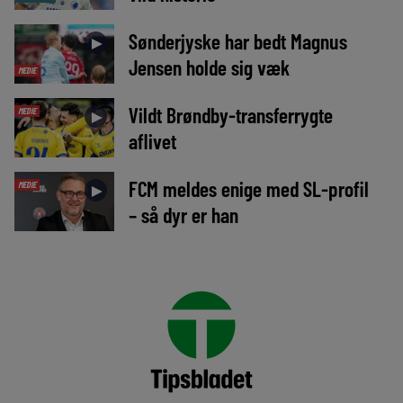
Sønderjyske har bedt Magnus
►
Jensen holde sig væk
MEDIE
Vildt Brøndby-transferrygte
MEDIE
►
aflivet
FCM meldes enige med SL-profil
MEDIE
►
– så dyr er han