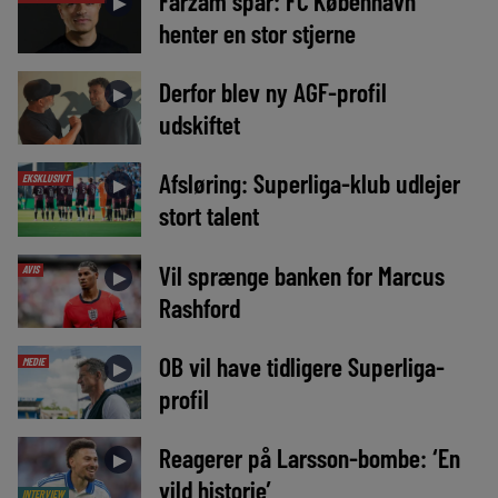
Farzam spår: FC København
►
henter en stor stjerne
Derfor blev ny AGF-profil
►
udskiftet
Afsløring: Superliga-klub udlejer
EKSKLUSIVT
►
stort talent
Vil sprænge banken for Marcus
AVIS
►
Rashford
OB vil have tidligere Superliga-
MEDIE
►
profil
Reagerer på Larsson-bombe: ‘En
►
vild historie’
INTERVIEW