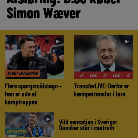
Simon Wæver
►
►
STORT INTERVIEW
//
LIVE
//
LIVE
//
LIVE
//
Flere spørgsmålstegn –
TransferLIVE: Derfor er
han er ude af
kæmpetransfer i fare
kamptruppen
►
Vild sensation i Sverige:
Dansker står i centrum
INTERVIEW