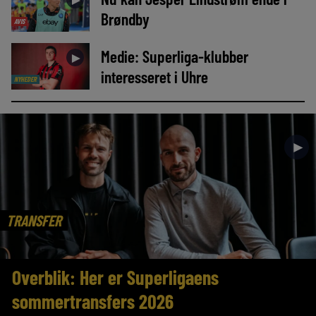
Brøndby
AVIS
Medie: Superliga-klubber
►
interesseret i Uhre
NYHEDER
►
TRANSFER
Overblik: Her er Superligaens
sommertransfers 2026