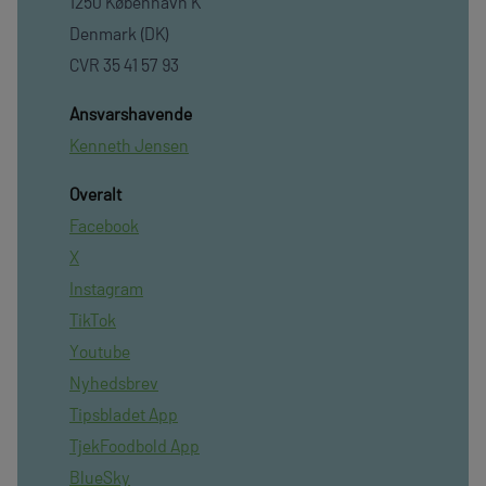
1250 København K
Denmark (DK)
CVR 35 41 57 93
Ansvarshavende
Kenneth Jensen
Overalt
Facebook
X
Instagram
TikTok
Youtube
Nyhedsbrev
Tipsbladet App
TjekFoodbold App
BlueSky