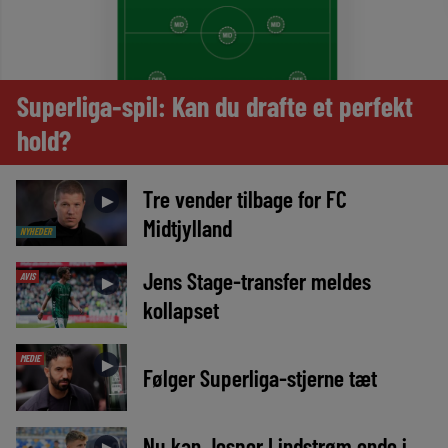
Superliga-spil: Kan du drafte et perfekt
hold?
Tre vender tilbage for FC
►
Midtjylland
NYHEDER
Jens Stage-transfer meldes
AVIS
►
kollapset
MEDIE
►
Følger Superliga-stjerne tæt
Nu kan Jesper Lindstrøm ende i
►