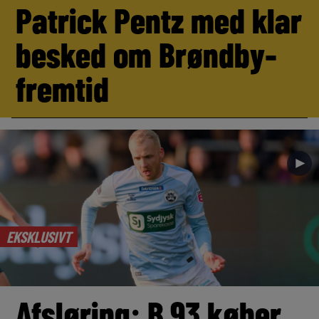
Patrick Pentz med klar
besked om Brøndby-
fremtid
►
EKSKLUSIVT
Afsløring: B.93 køber