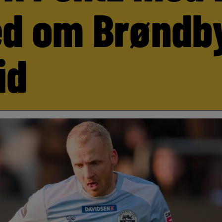
d om Brøndb
id