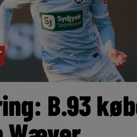
ring: B.93 køb
n Wæver