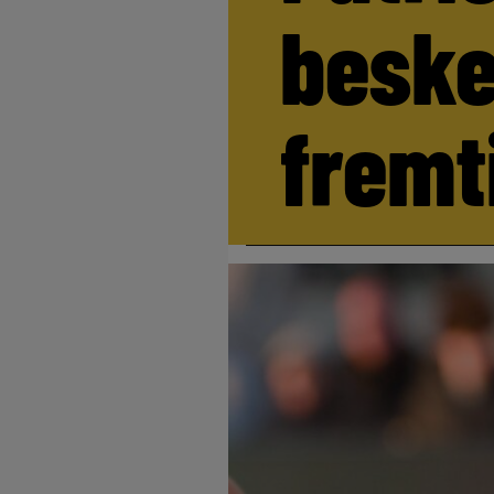
beske
fremt