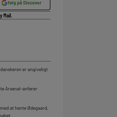
følg på Discover
y Mail.
g danskeren er angiveligt
nte Arsenal-anfører
s med at hente Ødegaard,
skabet.