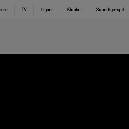
core
TV
Ligaer
Klubber
Superliga-spil