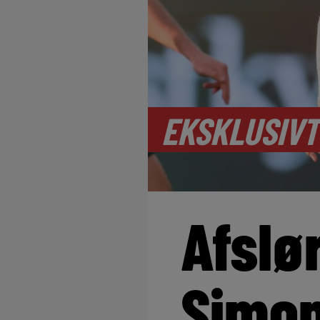
EKSKLUSIVT
Afslø
Simo