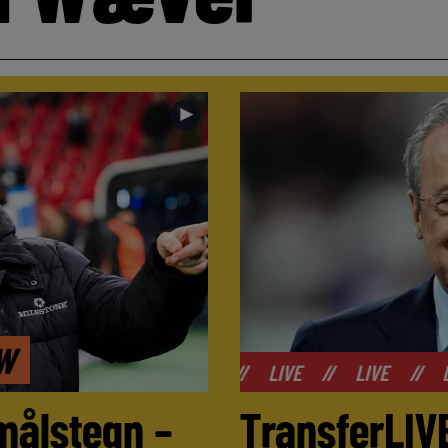
►
EW
//
LIVE
//
LIVE
//
LIVE
//
LIVE
målstegn –
TransferLIVE