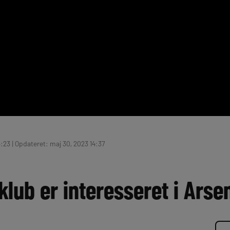
:23 | Opdateret: maj 30, 2023 14:37
klub er interesseret i Arse