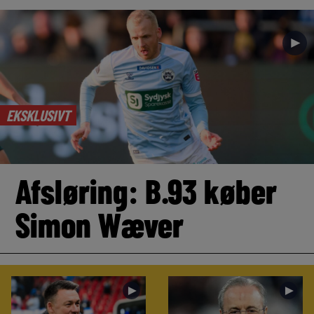
►
EKSKLUSIVT
Afsløring: B.93 køber
Simon Wæver
►
►