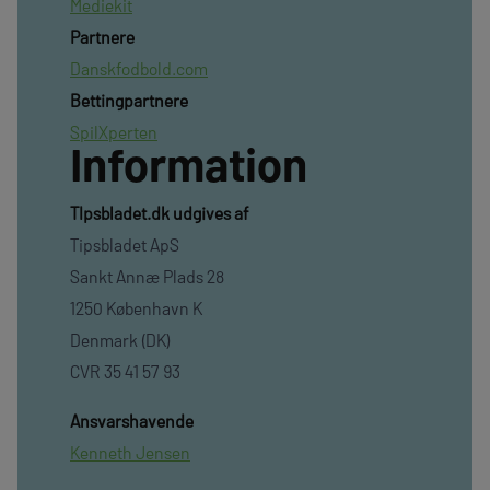
Mediekit
Partnere
Danskfodbold.com
Bettingpartnere
SpilXperten
Information
TIpsbladet.dk udgives af
Tipsbladet ApS
Sankt Annæ Plads 28
1250 København K
Denmark (DK)
CVR 35 41 57 93
Ansvarshavende
Kenneth Jensen