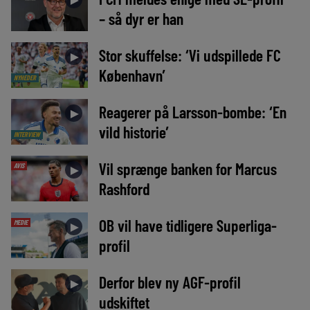
– så dyr er han
Stor skuffelse: ‘Vi udspillede FC
►
København’
NYHEDER
Reagerer på Larsson-bombe: ‘En
►
vild historie’
INTERVIEW
Vil sprænge banken for Marcus
AVIS
►
Rashford
OB vil have tidligere Superliga-
MEDIE
►
profil
Derfor blev ny AGF-profil
►
udskiftet