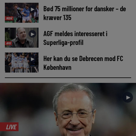
Bød 75 millioner for dansker – de
►
kræver 135
MEDIE
AGF meldes interesseret i
►
Superliga-profil
AVIS
Her kan du se Debrecen mod FC
►
København
►
LIVE