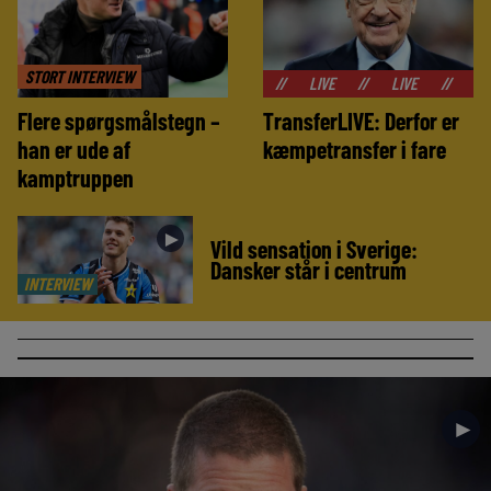
STORT INTERVIEW
//
LIVE
//
LIVE
//
LIVE
//
Flere spørgsmålstegn –
TransferLIVE: Derfor er
han er ude af
kæmpetransfer i fare
kamptruppen
►
Vild sensation i Sverige:
Dansker står i centrum
INTERVIEW
►