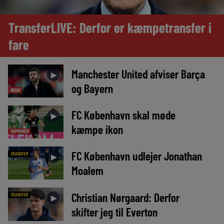
TransferLIVE: Derfor er kæmpetransfer i
fare
Manchester United afviser Barça
►
og Bayern
MEDIE
FC København skal møde
►
kæmpe ikon
TOPNYHED
FC København udlejer Jonathan
TRANSFER
►
Moalem
Christian Nørgaard: Derfor
TRANSFER
►
skifter jeg til Everton