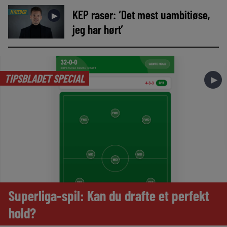
KEP raser: ‘Det mest uambitiøse,
NYHEDER
►
jeg har hørt’
TIPSBLADET SPECIAL
►
Superliga-spil: Kan du drafte et perfekt
hold?