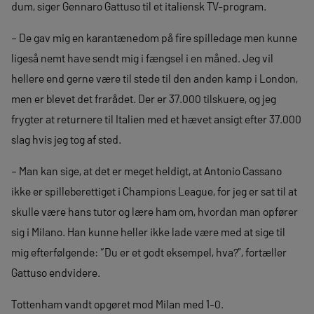
dum, siger Gennaro Gattuso til et italiensk TV-program.
– De gav mig en karantænedom på fire spilledage men kunne
ligeså nemt have sendt mig i fængsel i en måned. Jeg vil
hellere end gerne være til stede til den anden kamp i London,
men er blevet det frarådet. Der er 37.000 tilskuere, og jeg
frygter at returnere til Italien med et hævet ansigt efter 37.000
slag hvis jeg tog af sted.
– Man kan sige, at det er meget heldigt, at Antonio Cassano
ikke er spilleberettiget i Champions League, for jeg er sat til at
skulle være hans tutor og lære ham om, hvordan man opfører
sig i Milano. Han kunne heller ikke lade være med at sige til
mig efterfølgende: “Du er et godt eksempel, hva?”, fortæller
Gattuso endvidere.
Tottenham vandt opgøret mod Milan med 1-0.