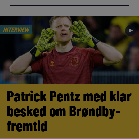
INTERVIEW
►
Patrick Pentz med klar
besked om Brøndby-
fremtid