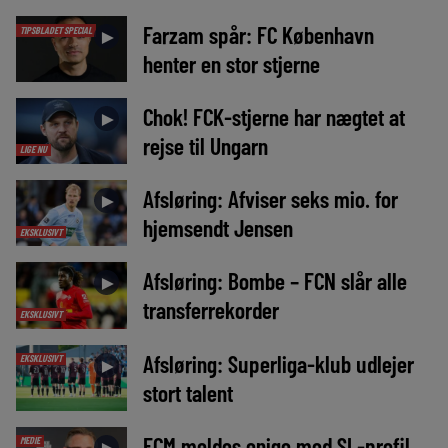
Farzam spår: FC København
TIPSBLADET SPECIAL
►
henter en stor stjerne
Chok! FCK-stjerne har nægtet at
►
rejse til Ungarn
LIGE NU
Afsløring: Afviser seks mio. for
►
hjemsendt Jensen
EKSKLUSIVT
Afsløring: Bombe – FCN slår alle
►
transferrekorder
EKSKLUSIVT
Afsløring: Superliga-klub udlejer
EKSKLUSIVT
►
stort talent
FCM meldes enige med SL-profil
MEDIE
►