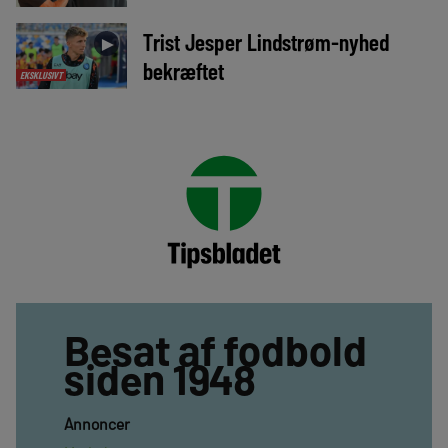
Trist Jesper Lindstrøm-nyhed
►
bekræftet
EKSKLUSIVT
Besat af fodbold
siden 1948
Annoncer