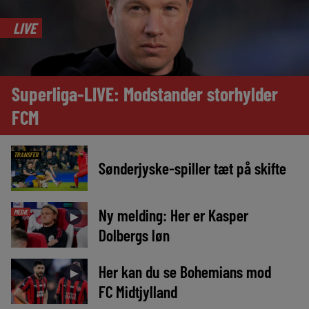
LIVE
Superliga-LIVE: Modstander storhylder
FCM
TRANSFER
Sønderjyske-spiller tæt på skifte
Ny melding: Her er Kasper
MEDIE
►
Dolbergs løn
Her kan du se Bohemians mod
►
FC Midtjylland