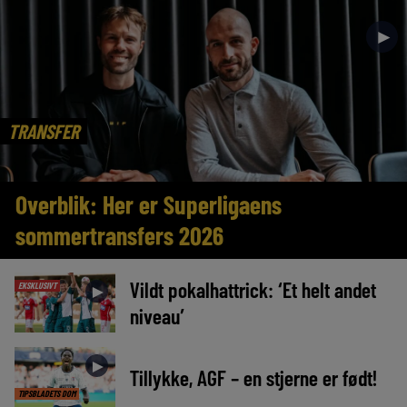
►
TRANSFER
Overblik: Her er Superligaens
sommertransfers 2026
Vildt pokalhattrick: ‘Et helt andet
EKSKLUSIVT
►
niveau’
►
Tillykke, AGF – en stjerne er født!
TIPSBLADETS DOM