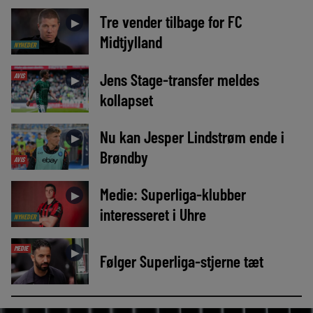
Tre vender tilbage for FC
►
Midtjylland
NYHEDER
Jens Stage-transfer meldes
AVIS
►
kollapset
Nu kan Jesper Lindstrøm ende i
►
Brøndby
AVIS
Medie: Superliga-klubber
►
interesseret i Uhre
NYHEDER
MEDIE
►
Følger Superliga-stjerne tæt