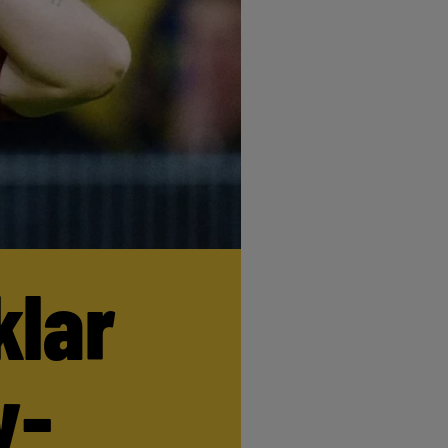
klar
y-