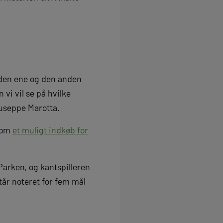
 den ene og den anden
vi vil se på hvilke
iuseppe Marotta.
 som
et muligt indkøb for
 Parken, og kantspilleren
tår noteret for fem mål