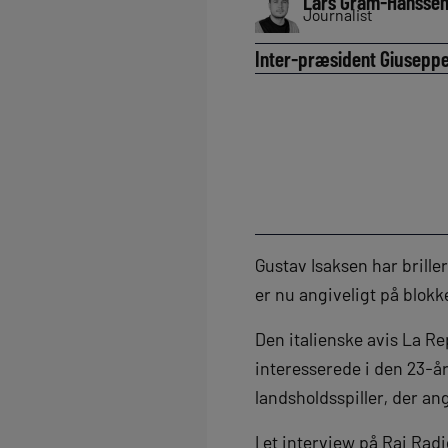
Lars Gram-Hansse
Journalist
Inter-præsident Giuseppe
Gustav Isaksen har brille
er nu angiveligt på blokk
Den italienske avis La Re
interesserede i den 23-å
landsholdsspiller, der ang
I et interview på Rai Rad