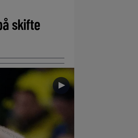
å skifte
►