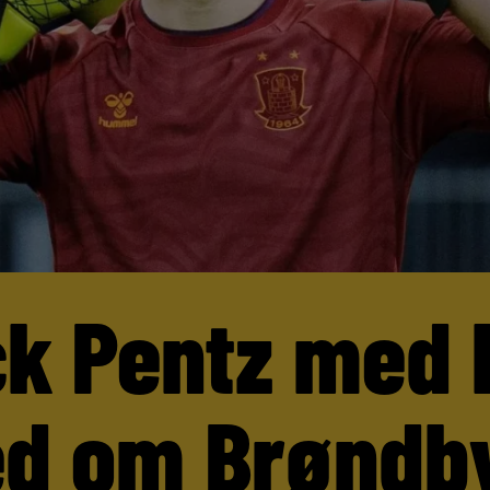
ck Pentz med 
d om Brøndb