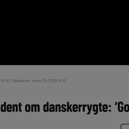
 12:47 | Opdateret: marts 24, 2025 12:47
dent om danskerrygte: ‘God