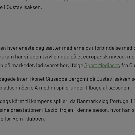
e i Gustav Isaksen.
 men hver eneste dag sætter medierne os i forbindelse med
huram har vi uden tvivl en duo på et europæisk niveau, men 
p på markedet, lød svaret her, ifølge
Sport Mediaset
, fra G
 pegede Inter-ikonet Giuseppe Bergomi på Gustav Isaksen
tepladsen i Serie A med ni spillerunder tilbage af sæsonen.
sdags kåret til kampens spiller, da Danmark slog Portugal i
r sine præstationer i Lazio-trøjen i denne sæson, hvor han s
pe for Rom-klubben.