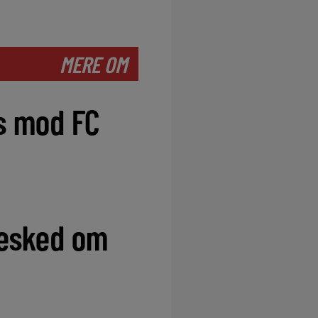
MERE OM
s mod FC
besked om