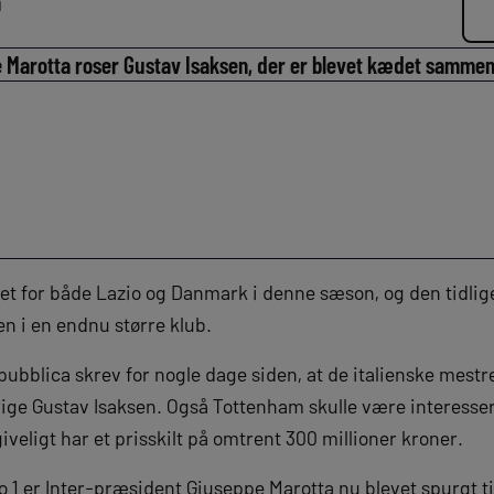
n
 Marotta roser Gustav Isaksen, der er blevet kædet samme
ret for både Lazio og Danmark i denne sæson, og den tidlige
en i en endnu større klub.
pubblica skrev for nogle dage siden, at de italienske mestre
rige Gustav Isaksen. Også Tottenham skulle være interesse
iveligt har et prisskilt på omtrent 300 millioner kroner.
io 1 er Inter-præsident Giuseppe Marotta nu blevet spurgt t