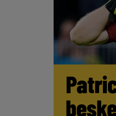
Patri
beske