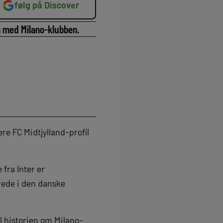
følg på Discover
n med Milano-klubben.
re FC Midtjylland-profil
 fra Inter er
rede i den danske
il historien om Milano-