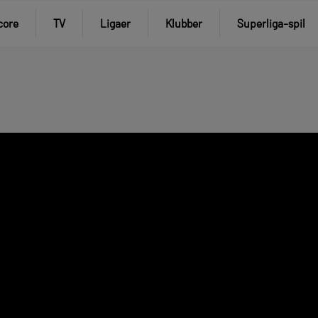
core
TV
Ligaer
Klubber
Superliga-spil