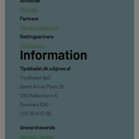
Annoncer
Mediekit
Partnere
Danskfodbold.com
Bettingpartnere
SpilXperten
Information
TIpsbladet.dk udgives af
Tipsbladet ApS
Sankt Annæ Plads 28
1250 København K
Denmark (DK)
CVR 35 41 57 93
Ansvarshavende
Kenneth Jensen