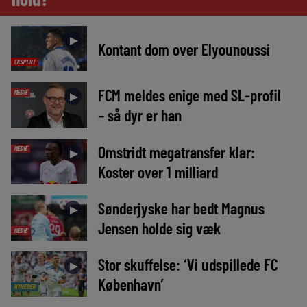
►
Kontant dom over Elyounoussi
EKSPERT
FCM meldes enige med SL-profil
MEDIE
►
– så dyr er han
Omstridt megatransfer klar:
MEDIE
►
Koster over 1 milliard
Sønderjyske har bedt Magnus
►
Jensen holde sig væk
MEDIE
Stor skuffelse: ‘Vi udspillede FC
►
København’
NYHEDER