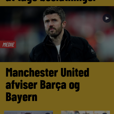
►
MEDIE
Manchester United
afviser Barça og
Bayern