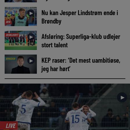
Nu kan Jesper Lindstrøm ende i
►
Brøndby
AVIS
Afsløring: Superliga-klub udlejer
EKSKLUSIVT
►
stort talent
KEP raser: ‘Det mest uambitiøse,
NYHEDER
►
jeg har hørt’
►
LIVE