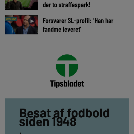
der to straffespark!
Forsvarer SL-profil: ‘Han har
NYHEDER
►
fandme leveret’
Besat af fodbold
siden 1948