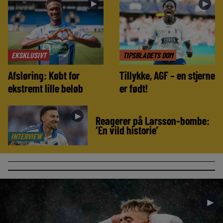
►
►
EKSKLUSIVT
TIPSBLADETS DOM
Afsløring: Købt for
Tillykke, AGF – en stjerne
ekstremt lille beløb
er født!
►
Reagerer på Larsson-bombe:
‘En vild historie’
INTERVIEW
►