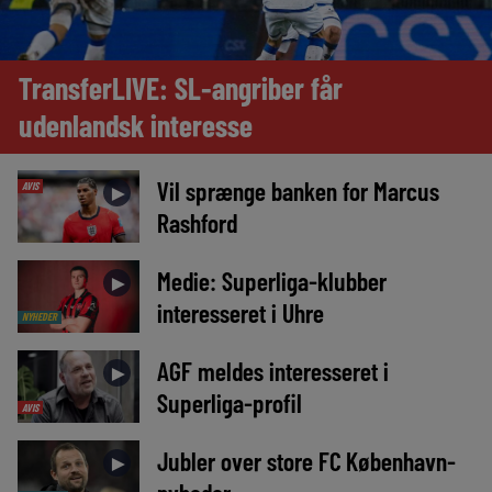
TransferLIVE: SL-angriber får
udenlandsk interesse
Vil sprænge banken for Marcus
AVIS
►
Rashford
Medie: Superliga-klubber
►
interesseret i Uhre
NYHEDER
AGF meldes interesseret i
►
Superliga-profil
AVIS
Jubler over store FC København-
►