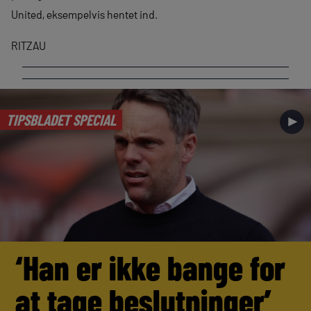
United, eksempelvis hentet ind.
RITZAU
TIPSBLADET SPECIAL
►
‘Han er ikke bange for
at tage beslutninger’