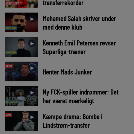
transferrekorder
EKSKLUSIVT
Mohamed Salah skriver under
►
med denne klub
NYHEDER
Kenneth Emil Petersen revser
►
Superliga-træner
NYHEDER
MEDIE
►
Henter Mads Junker
Ny FCK-spiller indrømmer: Det
►
har været mærkeligt
INTERVIEW
Kæmpe drama: Bombe i
AVIS
►
Lindstrøm-transfer