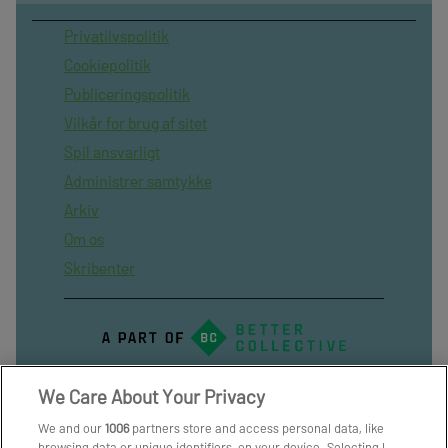
Privatilvspolitik
Cookiepolitik
Publiceringspolitik
Vilkår for brug af sitet
Spil ansvarligt
Administrer samtykke
Arkiv
Om os
Skribenter
We Care About Your Privacy
We and our
1006
partners store and access personal data, like
browsing data or unique identifiers, on your device. Selecting I