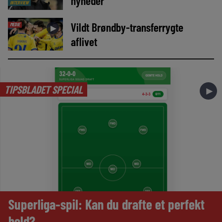
nyheder
INTERVIEW
Vildt Brøndby-transferrygte
MEDIE
►
aflivet
TIPSBLADET SPECIAL
►
Superliga-spil: Kan du drafte et perfekt
hold?