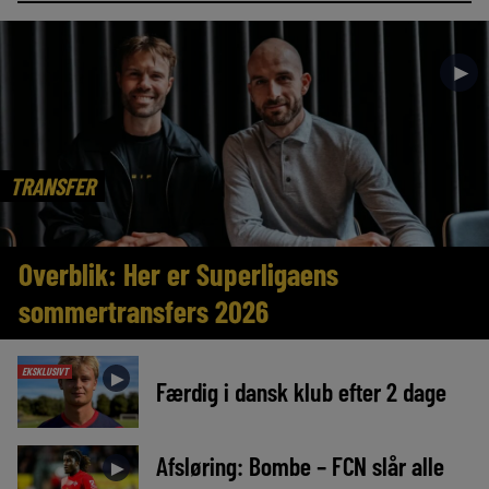
►
TRANSFER
Overblik: Her er Superligaens
sommertransfers 2026
EKSKLUSIVT
►
Færdig i dansk klub efter 2 dage
Afsløring: Bombe – FCN slår alle
►