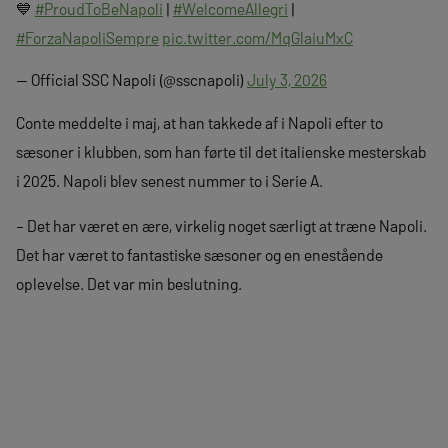
💙
#ProudToBeNapoli
|
#WelcomeAllegri
|
#ForzaNapoliSempre
pic.twitter.com/MqGlaiuMxC
— Official SSC Napoli (@sscnapoli)
July 3, 2026
Conte meddelte i maj, at han takkede af i Napoli efter to
sæsoner i klubben, som han førte til det italienske mesterskab
i 2025. Napoli blev senest nummer to i Serie A.
– Det har været en ære, virkelig noget særligt at træne Napoli.
Det har været to fantastiske sæsoner og en enestående
oplevelse. Det var min beslutning.