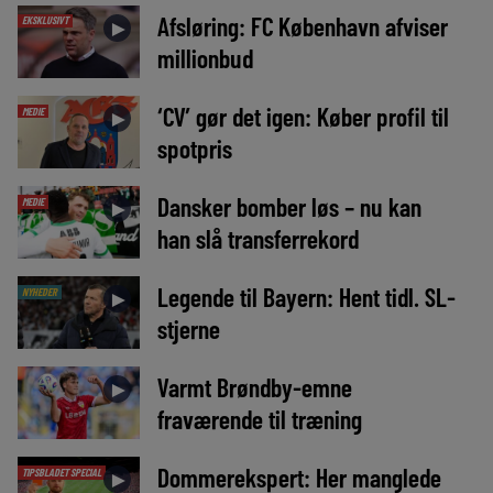
Afsløring: FC København afviser
EKSKLUSIVT
►
millionbud
‘CV’ gør det igen: Køber profil til
MEDIE
►
spotpris
Dansker bomber løs – nu kan
MEDIE
►
han slå transferrekord
Legende til Bayern: Hent tidl. SL-
NYHEDER
►
stjerne
Varmt Brøndby-emne
►
fraværende til træning
Dommerekspert: Her manglede
TIPSBLADET SPECIAL
►