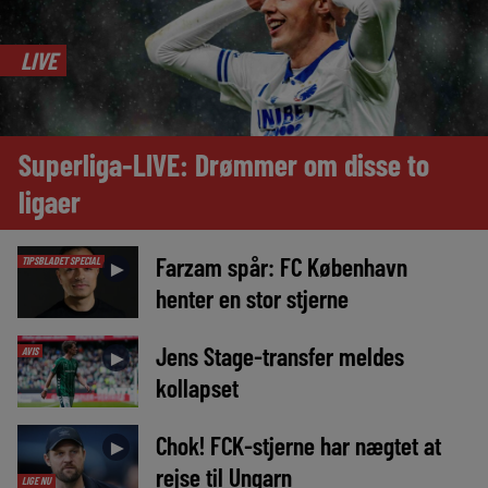
LIVE
Superliga-LIVE: Drømmer om disse to
ligaer
Farzam spår: FC København
TIPSBLADET SPECIAL
►
henter en stor stjerne
Jens Stage-transfer meldes
AVIS
►
kollapset
Chok! FCK-stjerne har nægtet at
►
rejse til Ungarn
LIGE NU