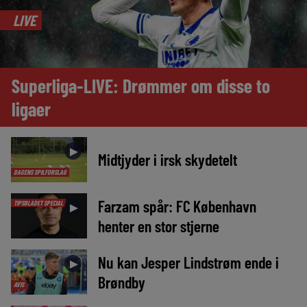
LIVE
Superliga-LIVE: Drømmer om disse to
ligaer
►
Midtjyder i irsk skydetelt
DAGENS SPILFORSLAG
Farzam spår: FC København
TIPSBLADET SPECIAL
►
henter en stor stjerne
Nu kan Jesper Lindstrøm ende i
►
Brøndby
AVIS