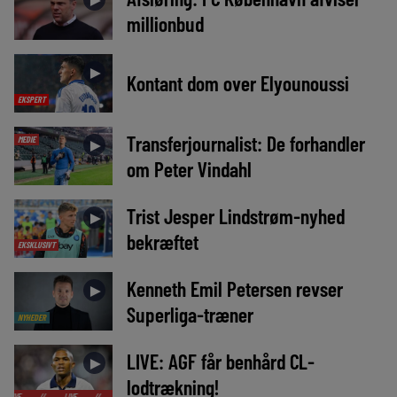
millionbud
►
Kontant dom over Elyounoussi
EKSPERT
Transferjournalist: De forhandler
MEDIE
►
om Peter Vindahl
Trist Jesper Lindstrøm-nyhed
►
bekræftet
EKSKLUSIVT
Kenneth Emil Petersen revser
►
Superliga-træner
NYHEDER
LIVE: AGF får benhård CL-
►
lodtrækning!
LIVE
//
LIVE
//
LIVE
//
LIVE
//
LIVE
//
LIVE
//
LIVE
//