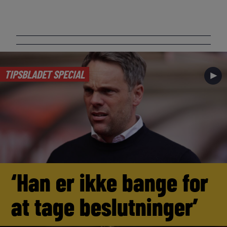
TIPSBLADET SPECIAL
►
‘Han er ikke bange for
at tage beslutninger’