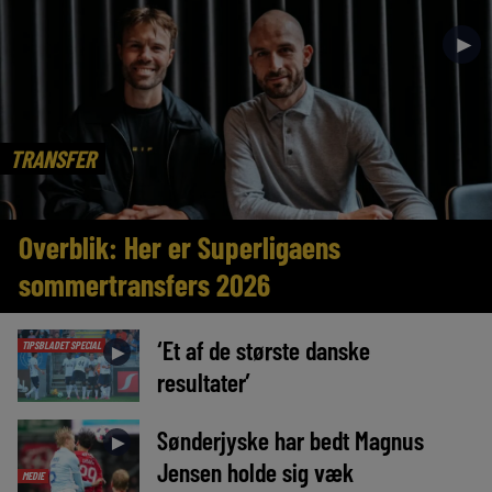
►
TRANSFER
Overblik: Her er Superligaens
sommertransfers 2026
‘Et af de største danske
TIPSBLADET SPECIAL
►
resultater’
Sønderjyske har bedt Magnus
►
Jensen holde sig væk
MEDIE