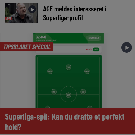
AGF meldes interesseret i
►
Superliga-profil
AVIS
TIPSBLADET SPECIAL
►
Superliga-spil: Kan du drafte et perfekt
hold?