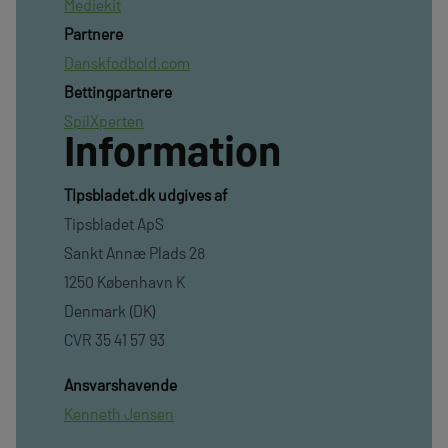
Mediekit
Partnere
Danskfodbold.com
Bettingpartnere
SpilXperten
Information
TIpsbladet.dk udgives af
Tipsbladet ApS
Sankt Annæ Plads 28
1250 København K
Denmark (DK)
CVR 35 41 57 93
Ansvarshavende
Kenneth Jensen