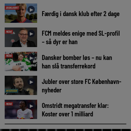
EKSKLUSIVT
►
Færdig i dansk klub efter 2 dage
FCM meldes enige med SL-profil
MEDIE
►
– så dyr er han
Dansker bomber løs – nu kan
MEDIE
►
han slå transferrekord
Jubler over store FC København-
►
nyheder
INTERVIEW
Omstridt megatransfer klar:
MEDIE
►
Koster over 1 milliard