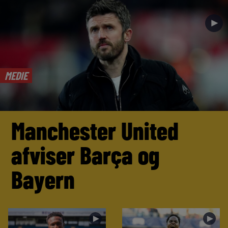
►
MEDIE
Manchester United
afviser Barça og
Bayern
►
►