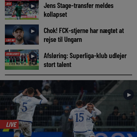
Jens Stage-transfer meldes
AVIS
►
kollapset
Chok! FCK-stjerne har nægtet at
►
rejse til Ungarn
LIGE NU
Afsløring: Superliga-klub udlejer
EKSKLUSIVT
►
stort talent
►
LIVE