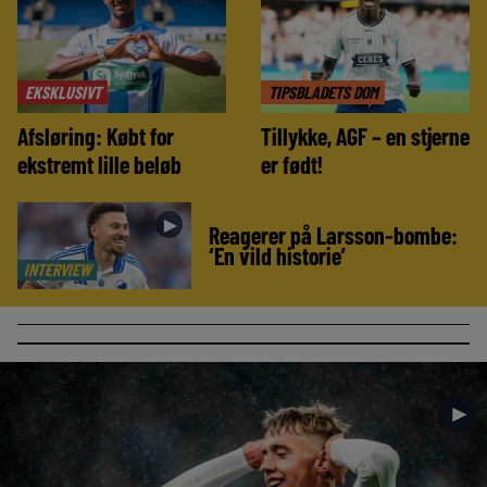
EKSKLUSIVT
TIPSBLADETS DOM
Afsløring: Købt for
Tillykke, AGF – en stjerne
ekstremt lille beløb
er født!
►
Reagerer på Larsson-bombe:
‘En vild historie’
INTERVIEW
►