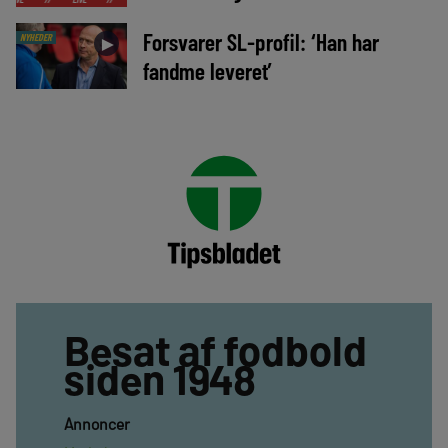
Forsvarer SL-profil: ‘Han har
NYHEDER
►
fandme leveret’
Besat af fodbold
siden 1948
Annoncer