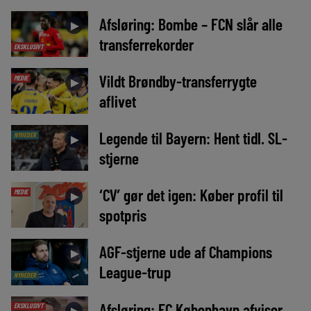
Afsløring: Bombe – FCN slår alle
►
transferrekorder
EKSKLUSIVT
Vildt Brøndby-transferrygte
MEDIE
►
aflivet
Legende til Bayern: Hent tidl. SL-
NYHEDER
►
stjerne
‘CV’ gør det igen: Køber profil til
MEDIE
►
spotpris
AGF-stjerne ude af Champions
►
League-trup
NYHEDER
Afsløring: FC København afviser
EKSKLUSIVT
►