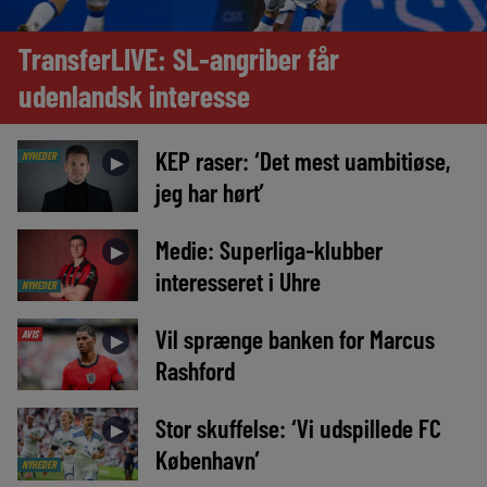
TransferLIVE: SL-angriber får
udenlandsk interesse
KEP raser: ‘Det mest uambitiøse,
NYHEDER
►
jeg har hørt’
Medie: Superliga-klubber
►
interesseret i Uhre
NYHEDER
Vil sprænge banken for Marcus
AVIS
►
Rashford
Stor skuffelse: ‘Vi udspillede FC
►
København’
NYHEDER