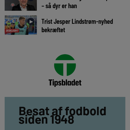
– så dyr er han
Trist Jesper Lindstrøm-nyhed
►
bekræftet
EKSKLUSIVT
Besat af fodbold
siden 1948