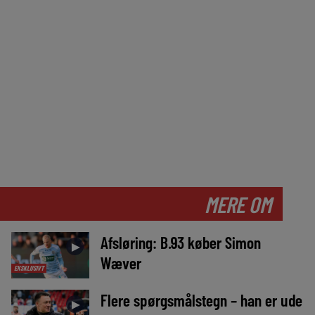
MERE OM
Afsløring: B.93 køber Simon
►
Wæver
EKSKLUSIVT
Flere spørgsmålstegn – han er ude
►