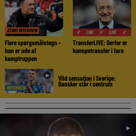
STORT INTERVIEW
//
LIVE
//
LIVE
//
LIVE
//
Flere spørgsmålstegn –
TransferLIVE: Derfor er
han er ude af
kæmpetransfer i fare
kamptruppen
►
Vild sensation i Sverige:
Dansker står i centrum
INTERVIEW
►