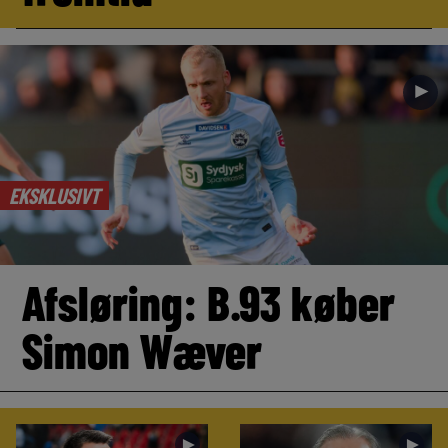
►
EKSKLUSIVT
Afsløring: B.93 køber
Simon Wæver
►
►