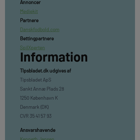
Annoncer
Mediekit
Partnere
Danskfodbold.com
Bettingpartnere
SpilXperten
Information
TIpsbladet.dk udgives af
Tipsbladet ApS
Sankt Annæ Plads 28
1250 København K
Denmark (DK)
CVR 35 41 57 93
Ansvarshavende
Kenneth Jensen