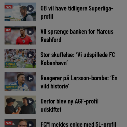
OB vil have tidligere Superliga-
MEDIE
►
profil
Vil sprænge banken for Marcus
AVIS
►
Rashford
Stor skuffelse: ‘Vi udspillede FC
►
København’
NYHEDER
Reagerer på Larsson-bombe: ‘En
►
vild historie’
INTERVIEW
Derfor blev ny AGF-profil
►
udskiftet
FCM meldes enige med SL-profil
MEDIE
►