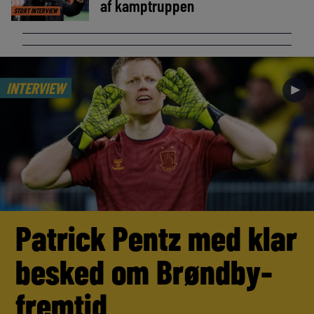
af kamptruppen
STORT INTERVIEW
INTERVIEW
►
Patrick Pentz med klar
besked om Brøndby-
fremtid