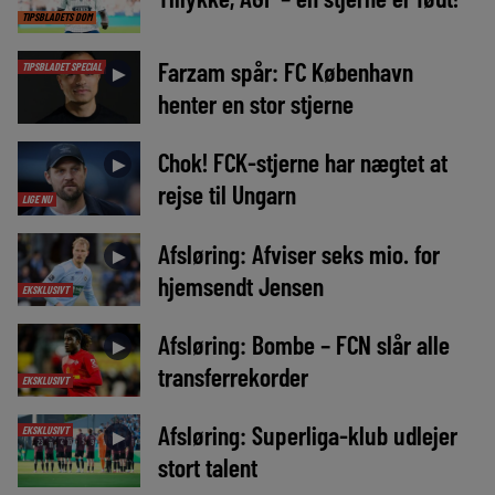
TIPSBLADETS DOM
Farzam spår: FC København
TIPSBLADET SPECIAL
►
henter en stor stjerne
Chok! FCK-stjerne har nægtet at
►
rejse til Ungarn
LIGE NU
Afsløring: Afviser seks mio. for
►
hjemsendt Jensen
EKSKLUSIVT
Afsløring: Bombe – FCN slår alle
►
transferrekorder
EKSKLUSIVT
Afsløring: Superliga-klub udlejer
EKSKLUSIVT
►
stort talent