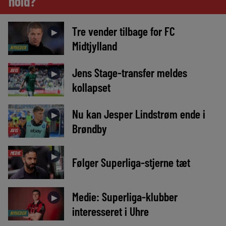
hold?
Tre vender tilbage for FC
►
Midtjylland
NYHEDER
Jens Stage-transfer meldes
AVIS
►
kollapset
Nu kan Jesper Lindstrøm ende i
►
Brøndby
AVIS
MEDIE
►
Følger Superliga-stjerne tæt
Medie: Superliga-klubber
►
interesseret i Uhre
NYHEDER