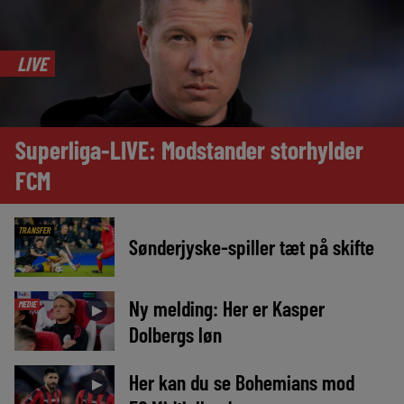
LIVE
Superliga-LIVE: Modstander storhylder
FCM
TRANSFER
Sønderjyske-spiller tæt på skifte
Ny melding: Her er Kasper
MEDIE
►
Dolbergs løn
Her kan du se Bohemians mod
►