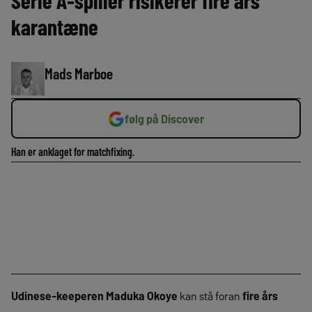
Serie A-spiller risikerer fire års
karantæne
Mads Marboe
følg på Discover
Han er anklaget for matchfixing.
Udinese-keeperen Maduka Okoye
kan stå foran
fire års