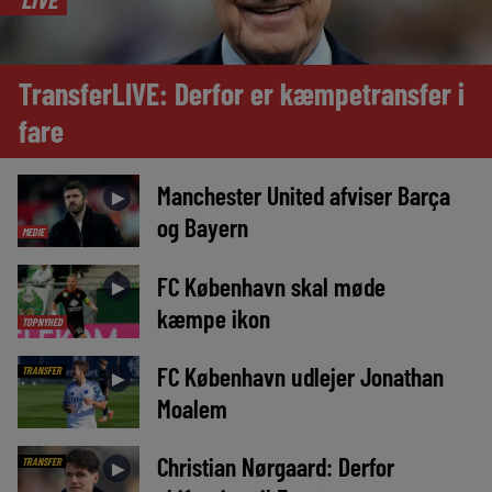
TransferLIVE: Derfor er kæmpetransfer i
fare
Manchester United afviser Barça
►
og Bayern
MEDIE
FC København skal møde
►
kæmpe ikon
TOPNYHED
FC København udlejer Jonathan
TRANSFER
►
Moalem
Christian Nørgaard: Derfor
TRANSFER
►