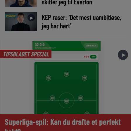
skifter jeg til Everton
KEP raser: ‘Det mest uambitiøse,
NYHEDER
►
jeg har hørt’
TIPSBLADET SPECIAL
►
Superliga-spil: Kan du drafte et perfekt