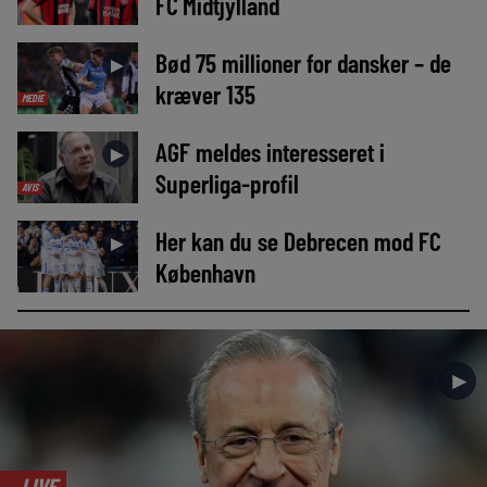
FC Midtjylland
Bød 75 millioner for dansker – de
►
kræver 135
MEDIE
AGF meldes interesseret i
►
Superliga-profil
AVIS
Her kan du se Debrecen mod FC
►
København
►
LIVE