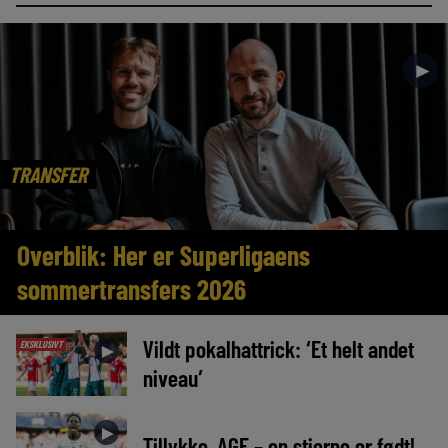
►
TRANSFER
Overblik: Her er Superligaens
sommertransfers 2026
Vildt pokalhattrick: ‘Et helt andet
EKSKLUSIVT
►
niveau’
►
Tillykke, AGF – en stjerne er født!