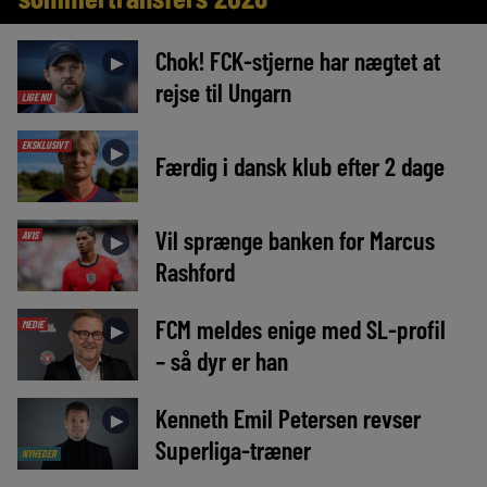
Chok! FCK-stjerne har nægtet at
►
rejse til Ungarn
LIGE NU
EKSKLUSIVT
►
Færdig i dansk klub efter 2 dage
Vil sprænge banken for Marcus
AVIS
►
Rashford
FCM meldes enige med SL-profil
MEDIE
►
– så dyr er han
Kenneth Emil Petersen revser
►
Superliga-træner
NYHEDER