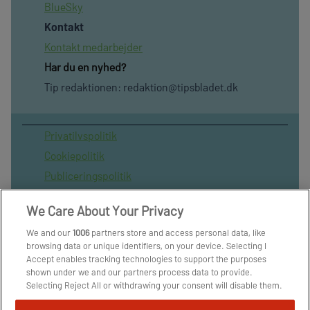
BlueSky
Kontakt
Kontakt medarbejder
Har du en nyhed?
Tip redaktionen:
redaktion@tipsbladet.dk
Privatilvspolitik
Cookiepolitik
Publiceringspolitik
Vilkår for brug af sitet
We Care About Your Privacy
Spil ansvarligt
We and our
1006
partners store and access personal data, like
Administrer samtykke
browsing data or unique identifiers, on your device. Selecting I
Arkiv
Accept enables tracking technologies to support the purposes
shown under we and our partners process data to provide.
Om os
Selecting Reject All or withdrawing your consent will disable them.
Skribenter
If trackers are disabled, some content and ads you see may not be