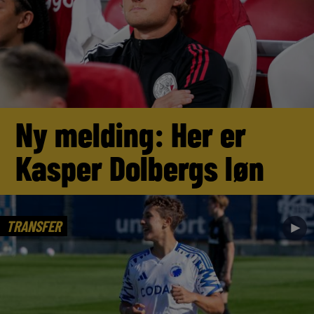
Ny melding: Her er
Kasper Dolbergs løn
TRANSFER
►