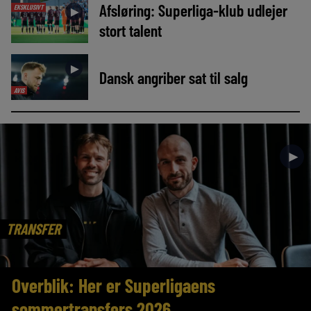
Afsløring: Superliga-klub udlejer
EKSKLUSIVT
►
stort talent
►
Dansk angriber sat til salg
AVIS
►
TRANSFER
Overblik: Her er Superligaens
sommertransfers 2026