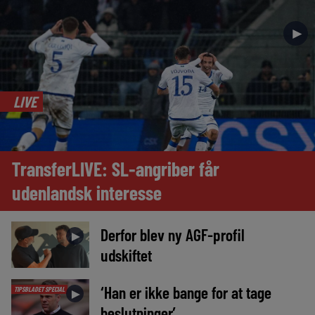
►
LIVE
TransferLIVE: SL-angriber får
udenlandsk interesse
Derfor blev ny AGF-profil
►
udskiftet
‘Han er ikke bange for at tage
TIPSBLADET SPECIAL
►
beslutninger’