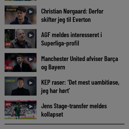
Christian Nørgaard: Derfor
TRANSFER
►
skifter jeg til Everton
AGF meldes interesseret i
►
Superliga-profil
AVIS
Manchester United afviser Barça
►
og Bayern
MEDIE
KEP raser: ‘Det mest uambitiøse,
NYHEDER
►
jeg har hørt’
Jens Stage-transfer meldes
AVIS
►
kollapset