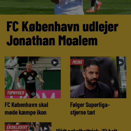
FC København udlejer
Jonathan Moalem
MEDIE
►
►
TOPNYHED
FC København skal
Følger Superliga-
møde kæmpe ikon
stjerne tæt
EKSKLUSIVT
►
Vildt pokalhattrick: ‘Et helt