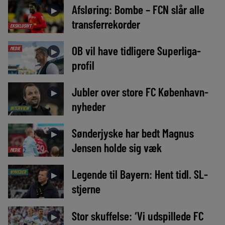
Afsløring: Bombe – FCN slår alle
►
transferrekorder
EKSKLUSIVT
OB vil have tidligere Superliga-
MEDIE
►
profil
Jubler over store FC København-
►
nyheder
INTERVIEW
Sønderjyske har bedt Magnus
►
Jensen holde sig væk
MEDIE
Legende til Bayern: Hent tidl. SL-
NYHEDER
►
stjerne
Stor skuffelse: ‘Vi udspillede FC
►