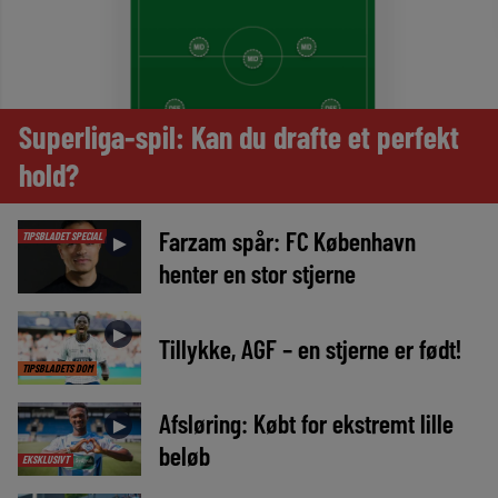
Superliga-spil: Kan du drafte et perfekt
hold?
Farzam spår: FC København
TIPSBLADET SPECIAL
►
henter en stor stjerne
►
Tillykke, AGF – en stjerne er født!
TIPSBLADETS DOM
Afsløring: Købt for ekstremt lille
►
beløb
EKSKLUSIVT