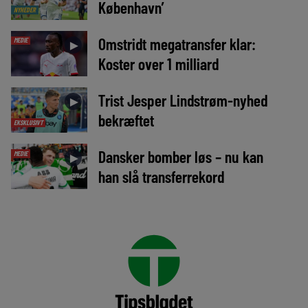
København’
NYHEDER
Omstridt megatransfer klar:
MEDIE
►
Koster over 1 milliard
Trist Jesper Lindstrøm-nyhed
►
bekræftet
EKSKLUSIVT
Dansker bomber løs – nu kan
MEDIE
►
han slå transferrekord