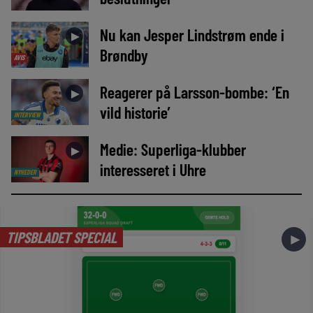
Nu kan Jesper Lindstrøm ende i
►
Brøndby
AVIS
Reagerer på Larsson-bombe: ‘En
►
vild historie’
INTERVIEW
Medie: Superliga-klubber
►
interesseret i Uhre
NYHEDER
TIPSBLADET SPECIAL
►