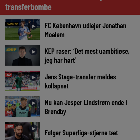
transferbombe
FC København udlejer Jonathan
TRANSFER
►
Moalem
KEP raser: ‘Det mest uambitiøse,
NYHEDER
►
jeg har hørt’
Jens Stage-transfer meldes
AVIS
►
kollapset
Nu kan Jesper Lindstrøm ende i
►
Brøndby
AVIS
MEDIE
►
Følger Superliga-stjerne tæt