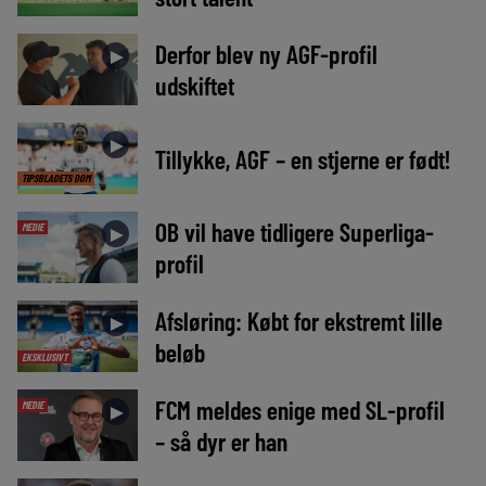
Derfor blev ny AGF-profil
►
udskiftet
►
Tillykke, AGF – en stjerne er født!
TIPSBLADETS DOM
OB vil have tidligere Superliga-
MEDIE
►
profil
Afsløring: Købt for ekstremt lille
►
beløb
EKSKLUSIVT
FCM meldes enige med SL-profil
MEDIE
►
– så dyr er han