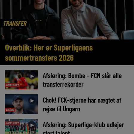
TRANSFER
Overblik: Her er Superligaens
sommertransfers 2026
Afsløring: Bombe – FCN slår alle
►
transferrekorder
EKSKLUSIVT
Chok! FCK-stjerne har nægtet at
►
rejse til Ungarn
LIGE NU
Afsløring: Superliga-klub udlejer
EKSKLUSIVT
►
stort talent