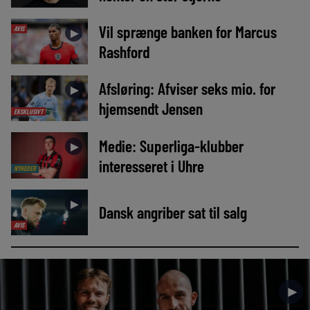
Vil sprænge banken for Marcus
AVIS
►
Rashford
Afsløring: Afviser seks mio. for
►
hjemsendt Jensen
EKSKLUSIVT
Medie: Superliga-klubber
►
interesseret i Uhre
NYHEDER
►
Dansk angriber sat til salg
AVIS
►