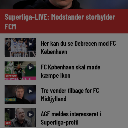
Superliga-LIVE: Modstander storhylder
FCM
Her kan du se Debrecen mod FC
►
København
FC København skal møde
►
kæmpe ikon
TOPNYHED
Tre vender tilbage for FC
►
Midtjylland
NYHEDER
AGF meldes interesseret i
►
Superliga-profil
AVIS