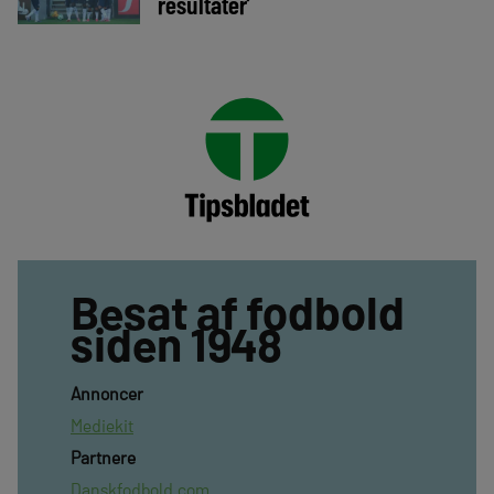
resultater’
Besat af fodbold
siden 1948
Annoncer
Mediekit
Partnere
Danskfodbold.com