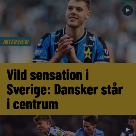
►
INTERVIEW
Vild sensation i
Sverige: Dansker står
i centrum
►