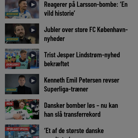
Reagerer på Larsson-bombe: ‘En
►
vild historie’
INTERVIEW
Jubler over store FC København-
►
nyheder
INTERVIEW
Trist Jesper Lindstrøm-nyhed
►
bekræftet
EKSKLUSIVT
Kenneth Emil Petersen revser
►
Superliga-træner
NYHEDER
Dansker bomber løs – nu kan
MEDIE
►
han slå transferrekord
‘Et af de største danske
TIPSBLADET SPECIAL
►