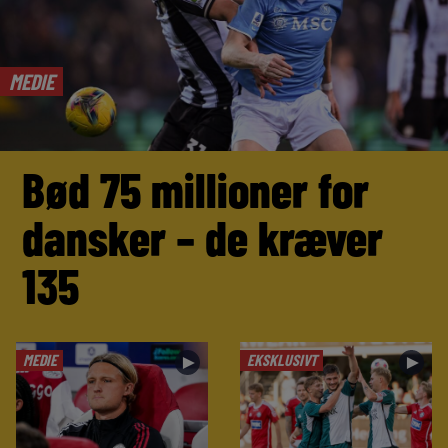
MEDIE
Bød 75 millioner for
dansker – de kræver
135
MEDIE
EKSKLUSIVT
►
►