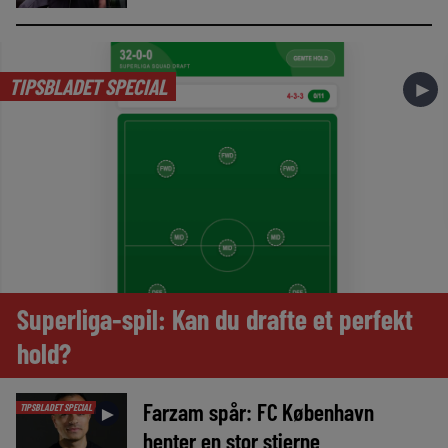
TIPSBLADET SPECIAL
►
Superliga-spil: Kan du drafte et perfekt
hold?
Farzam spår: FC København
TIPSBLADET SPECIAL
►
henter en stor stjerne