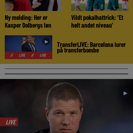
Ny melding: Her er
Vildt pokalhattrick: ‘Et
Kasper Dolbergs løn
helt andet niveau’
►
TransferLIVE: Barcelona lurer
på transferbombe
LIVE
//
LIVE
//
LIVE
//
LIVE
//
LIVE
//
LIVE
//
LIVE
►
LIVE